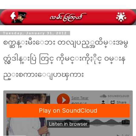
Tuesday, January 31, 2012
စက္ဆန္းမီးေဘး တလျပည့္အထိမ္းအမွ
တ္လွဴဒါန္းပြဲ တြင္ ကိုမင္းကိုႏိုင္ ဝမ္းန
ည္းစကားေျပာၾကား