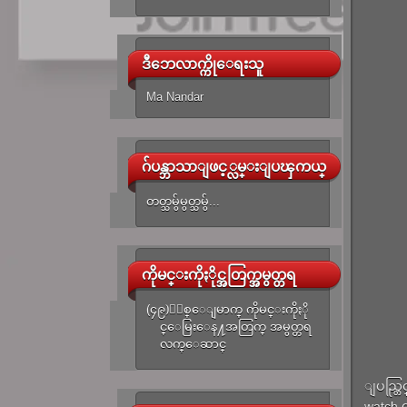
ဒီဘေလာက္ကိုေရးသူ
Ma Nandar
ဂ်ပန္ဘာသာျဖင့္လမ္းျပၾကယ္
တတ္သမွ်မွတ္သမွ်...
ကိုမင္းကိုႏိုင္အတြက္အမွတ္တရ
(၄၉)ႏွစ္ေျမာက္ ကိုမင္းကိုႏို
င္ေမြးေန႔အတြက္ အမွတ္တရ
လက္ေဆာင္
ျပည္တြင
watch 