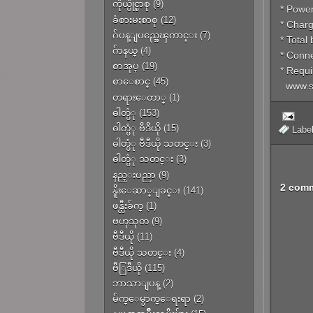
ကိုယ္ပိုင္စာစု
(9)
* Power
ခံစားမႈစာစု
(12)
* Charg
ဂ်ပန္ျပည္အေၾကာင္း
(7)
* Total
ဂ်ာနယ္
(4)
* Conne
စာအုပ္
(19)
* Requi
စာေစာင္
(45)
www.s
တရားေတာ္
(1)
ဓါတ္ပံု
(153)
ဓါတ္ပံု ဗီဒီယို
(15)
Labe
ဓါတ္ပံု ဗီဒီယို သတင္း
(3)
ဓါတ္ပံု သတင္း
(3)
နည္းပညာ
(9)
2 com
နိူးေဆာ္ျခင္း
(141)
ဖန္တီးခ်က္
(1)
ဗဟုသုတ
(9)
ဗီဒီယို
(11)
ဗီဒီယို သတင္း
(4)
ဗီြဒီယို
(115)
ဘာသာျပန္
(2)
မ်က္ေမွာက္ေရးရာ
(2)