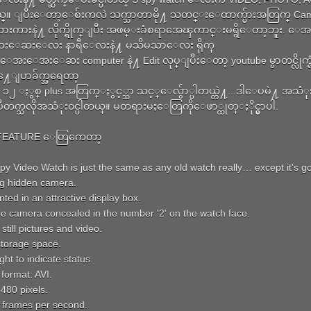
္။ ျပီးေတာ့ေစ်းကလဲ သက္သာတာမို႔ သတင္းေထာက္မ်ားအတြက္ Ca
ားကားနဲ႔ လိုက္ရိုက္ျပီး အဖမ္းခံစရာအေၾကာင္းမရွိေတာ့ဘူး. ေ
ေဆးေလး နာရီေလးနဲ႔ မသိမသာေလး ရိုက္
္ေအးေအးေဆး computer နဲ႔ Edit လုပ္ျပီးေတာ့ youtube မွာတင္လိုက္ရံ
ဲ႔ေျပာခ်က္အရေတာ့
၂ ႏွစ္ plus အတြက္ႏွင့္သာ သင့္ေလွ်ာ္ပါတယ္တဲ႔...ဒါေပမဲ႔ အသံ
ျပဳတက္သလိုအသံုး၀င္ပါတယ္။ မတရားမႈေတြကိုေဖာ္ထုတ္ႏိုင္မွာပါ.
 FEATURE ေတြကေတာ့
py Video Watch is just the same as any old watch really… except it's g
g hidden camera.
nted in an attractive display box.
le camera concealed in the number '2' on the watch face.
still pictures and video.
torage space.
ght to indicate status.
 format: AVI.
 480 pixels.
 frames per second.