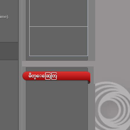
time).
မိတ္ေဆြေတြ