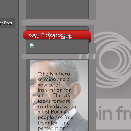
er Post
သင့္ IP ကိုၾကည့္ရန္