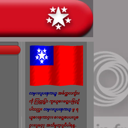
လမ္းျပၾကယ္
မွ အခ်က္အလက္မ်ား
ကို လြတ္လပ္စြာ ကူးယူေဖၚျပခြင့္ရွိ
ပါသည္။
လမ္းျပၾကယ္
မွ ရ
ယူေၾကာင္း ေဖၚျပေပးျခ
င္းျဖင့္ အသိမွတ္ျပဳပါရန္..