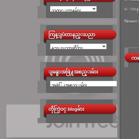
ေအးန
Newer 
ကြန္ျပဴတာနည္းပညာ
ကမ
ျမန္မာအဖြဲ႔အစည္းမ်ား
တိုက္ပြဲဝင္ blogမ်ား