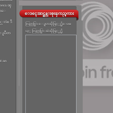
mera ၾ
အးေ
ေဒၚေအာင္ဆန္းစုၾကည္စကား
ုဘဲ။ ဒီ
လြတ္လပ္စြာ ေျပာဆိုခြင့္႐ွိေပမ
ယ့္ လြတ္လပ္စြာ ဆဲဆိုခြင့္မ႐ွိ
ုးျပဳတ
ot an