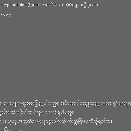
nayphonehlan@gmail.com ဒီေမး ကိုပို႔ေပးႏွိုင္မလား
Reply
္စြာ ေ၀ဖန္ေရးသားခြင့္ရွိပါသည္။ အမ်ားသူငါဖတ္ရန္မသင့္ေသာ ရုိင္
းမ်ား သံုးစြဲပါက ဖ်က္ျခင္းခံရပါမည္။
ရးနွင့္ အၾကံေပးျခင္းမ်ားကို လိႈက္လွဲစြာၾကိဳဆိုရလ်က္။
းစြာျဖင့္