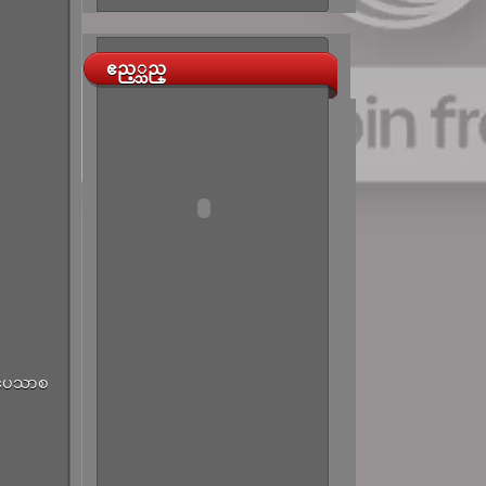
ဧည့္သည္
းျပေသာစ