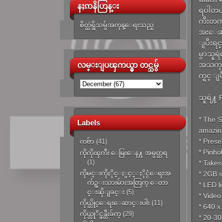
နႏၵာနိဟြန္း
ရပါတယ
ကီးတက
စိတ္ထဲရွိသမွ်အကုန္ေရးသည္
အးေဆး
ျပီးရင
မွာသူရ
လမ္းျပၾကယ္မွာ တင္သမွ်
အသက္ ၁
က္ရင္ 
သူရဲ႔
* The S
Labels
amazin
* Prese
ကဗ်ာ
(41)
* Pinho
ကိုကိုၾကီး ေမြးေန႔ အမွတ္တရ
(1)
* Takes 
ကိုမင္းကိုႏိုင္ႏွင့္ႏိုင္ငံေရးအ
* 2GB s
က်ဥ္းသားမ်ားအတြက္ ေတာ
* LED li
င္းဆိုျခင္း
(5)
* Video
ကိုယ္တိုင္ေရးေဆာင္းပါး
(11)
* 640 x
ကိုယ္တုိင္ဖန္တီးခ်က္
(29)
* 20-30