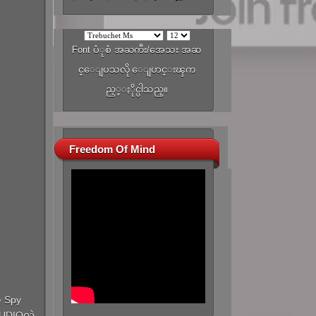
Font ပံုစံ အႀကီး/အေသး အဆ
င္ေျပသလို ေျပာင္းၾက
ည့္ႏိုင္ပါသည္။
Freedom Of Mind
့ Spy
AUDIOလဲ