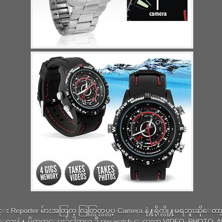
္း Reporter မ်ားအတြက္ လြတ္လြတ္လပ္လပ္ Camera နဲ႔ရိုက္လို႔မရဘူးဆိုေတာ
ေလးနဲ႔ မိတ္ဆက္ေပးခ်င္ပါတယ္ ဒီ spy watch ေလးက VIDEO, PHOTO, 