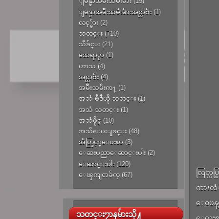
ျမန္မာအမ်ိဳးသမီးမ်ား
(15)
ျမန္မာအမ်ိဳးသမီးမ်ားအင္တာဗ်ဴး
(1)
လင့္မ်ား
(2)
သတင္း
(710)
သီခ်င္း
(21)
သေရာ္စာ
(1)
ဟာသ
(4)
အင္တာဗ်ဴး
(4)
အမ်ိဳးသမီးက႑
(1)
အသံ ဗီဒီယို သတင္း
(1)
အသံ သတင္း
(1)
အသံဖိုင္
(10)
အသိေပးျခင္း
(48)
အိတ္ဖြင့္ေပးစာ
(3)
ေဆးပညာေဆာင္းပါး
(2)
ေဆာင္းပါး
(120)
လြတ္လပ
ေၾကျငာခ်က္
(67)
ကားလံု
ေ၀ဖန္ေ
သတင္း႒ာနမ်ားသို႔
ေလးစာ