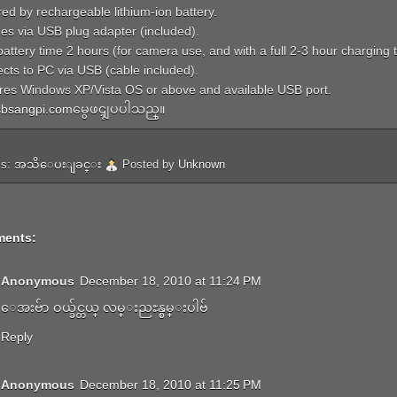
ed by rechargeable lithium-ion battery.
es via USB plug adapter (included).
 battery time 2 hours (for camera use, and with a full 2-3 hour charging 
cts to PC via USB (cable included).
res Windows XP/Vista OS or above and available USB port.
bsangpi.com
မွေဖၚျပပါသည္။
ls:
အသိေပးျခင္း
Posted by
Unknown
ments:
Anonymous
December 18, 2010 at 11:24 PM
ေအးဗ်ာ ဝယ္ခ်င္တယ္ လမ္းညႊန္စမ္းပါဗ်
Reply
Anonymous
December 18, 2010 at 11:25 PM