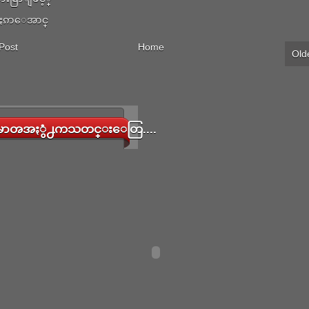
ႏၵာေအာင္
Post
Home
Old
ာၻအႏွံ႕ကသတင္းေတြ....