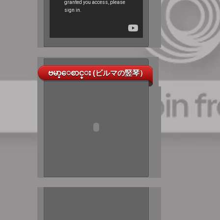
ဗမာ့ေစာင္း (ビルマの竪琴）