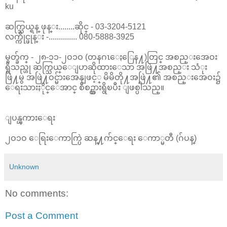
ku
ဆက္သြယ္ရန္ ဖုန္း........ဆိုင္ - 03-3204-5121
လက္ကိုင္ဖုန္း -.............. 080-5888-3925
မွတ္ခ်က္ - ၂၈-၁၁-၂ဝ၁ဝ (တနဂၤေႏြေန႔)တြင္ အစည္းအေဝး
ရွိသည္ဟု ဆက္သြယ္ေျပာဆိုထားေသာ အဖြဲ႔အစည္း သံုး
ဖြဲ႔မွ အဖြဲ႔ဝင္မ်ားအေနျဖင့္ မိမိတို႔အဖြဲ႔၏ အစည္းအေဝး၌
ေရးသားႏိုင္ေအာင္ စီစဥ္ထားရွိၿပီး ျဖစ္ပါသည္။
ျပန္ၾကားေရး
၂ဝ၁ဝ ေရြးေကာက္ပြဲ ဆန္႔က်င္ေရး ေကာ္မတီ (ဂ်ပန္)
Unknown
No comments:
Post a Comment