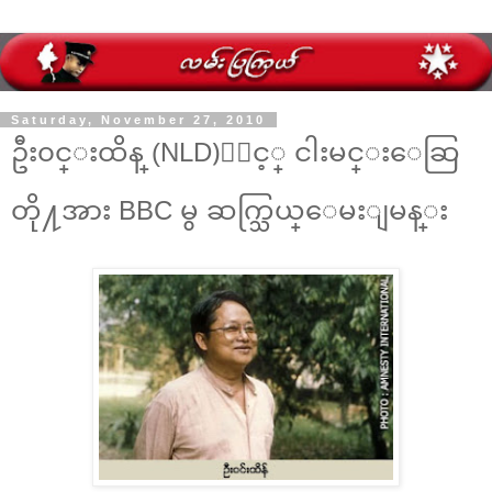
Saturday, November 27, 2010
ဦး၀င္းထိန္ (NLD)ႏွင့္ ငါးမင္းေဆြ
တို႔အား BBC မွ ဆက္သြယ္ေမးျမန္း