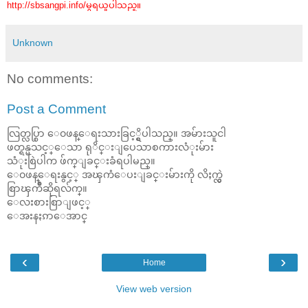
http://sbsangpi.info/မွရယူပါသည္။
Unknown
No comments:
Post a Comment
လြတ္လပ္စြာ ေ၀ဖန္ေရးသားခြင့္ရွိပါသည္။ အမ်ားသူငါ
ဖတ္ရန္မသင့္ေသာ ရုိင္းျပေသာစကားလံုးမ်ား
သံုးစြဲပါက ဖ်က္ျခင္းခံရပါမည္။
ေ၀ဖန္ေရးနွင့္ အၾကံေပးျခင္းမ်ားကို လိႈက္လွဲ
စြာၾကိဳဆိုရလ်က္။
ေလးစားစြာျဖင့္
ေအးနႏၵာေအာင္
‹
›
Home
View web version