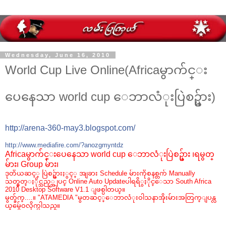
Wednesday, June 16, 2010
World Cup Live Online(Africaမွာက်င္း
ပေနေသာ world cup ေဘာလံုးပြဲစဥ္မ်ား)
http://arena-360-may3.blog
spot.com/
http://www.mediafire.com/?
anozgmyntdz
Africa
မွာက်င္းပေနေသာ world cup ေဘာလံုးပြဲစဥ္မ်ား ၊ရမွတ္
မ်ား၊ Group မ်ား၊
ဒုတိယဆင့္ ပြဲစဥ္မ်ားႏွင့္ အျခား Schedule မ်ားကိုစနစ္တက် Manually
သတ္မွတ္ႏိုင္သည့္အျပင္ Online Auto Updateပါရရိွႏိုင္ေသာ South Africa
2010 Desktop Software V1.1 ျဖစ္ပါတယ္။
မွတ္ခ်က္....။ "ATAMEDIA "မွတဆင့္ေဘာလံုးဝါသနာအိုးမ်ားအတြက္ျပန္လ
ယ္
မွ်ေဝလိုက္ပါသည္။