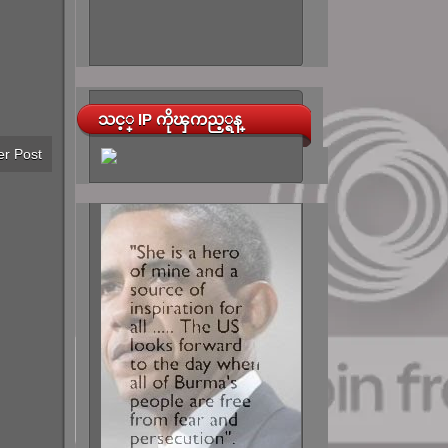
သင့္ IP ကိုၾကည့္ရန္
er Post