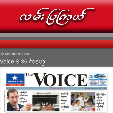
ay, September 9, 2012
Voice 8-36 ဂ်ာနယ္