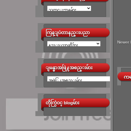
ကြန္ျပဴတာနည္းပညာ
Newer 
ျမန္မာအဖြဲ႔အစည္းမ်ား
ကမ
တိုက္ပြဲဝင္ blogမ်ား