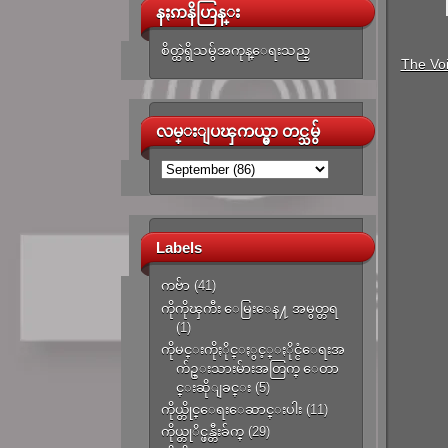
နႏၵာနိဟြန္း
စိတ္ထဲရွိသမွ်အကုန္ေရးသည္
The Vo
လမ္းျပၾကယ္မွာ တင္သမွ်
Labels
ကဗ်ာ
(41)
ကိုကိုၾကီး ေမြးေန႔ အမွတ္တရ
(1)
ကိုမင္းကိုႏိုင္ႏွင့္ႏိုင္ငံေရးအ
က်ဥ္းသားမ်ားအတြက္ ေတာ
င္းဆိုျခင္း
(5)
ကိုယ္တိုင္ေရးေဆာင္းပါး
(11)
ကိုယ္တုိင္ဖန္တီးခ်က္
(29)