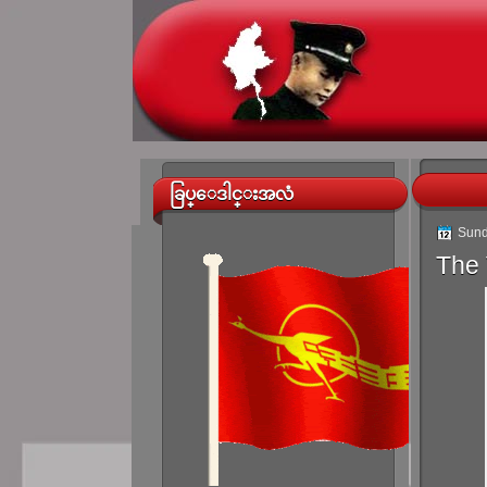
ခြပ္ေဒါင္းအလံ
Sund
The 