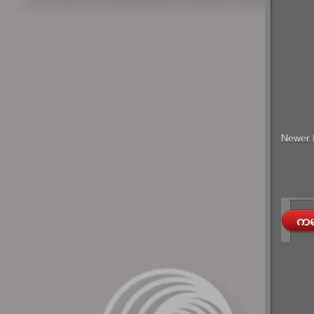
Newer 
ကမ