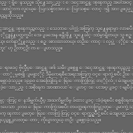
်ားလည္း ရွိေနသည္။ သို႔ေသာ္လည္း ေဒၚေအာင္ဆန္းစုၾကည္ အပါအဝင
ေဆာင္မ်ားက လူငယ္ေသြးသစ္မ်ားအား ေသြးသစ္ေလာင္း၍ အားျဖည့္ရန္
္ဟုဆိုသည္။
ာင္ဆန္းစုၾကည္ကလည္း သေဘာေပါက္တဲ့အတြက္ သူ႔ေနရာမွာ လာၿပီး ဝ
င္ႏိုင္သူနဲ႔ပတ္သက္ၿပီး အေျခအေန ဖန္တီးဖို႔ သူ႔ေခါင္းထဲမွာရွိတယ္၊ သူ စဥ
၊ က်ေနာ္တို႔လည္း စဥ္းစားထားတယ္၊ တဦးေကာင္း လုပ္တဲ့ ႏိုင္ငံေ
ါဘူး” ဟု ဦးတင္ဦး က ေျပာသည္။
္ေရးဖခင္ ဗိုလ္ခ်ဳပ္ေအာင္ဆန္း၏ သမီးျဖစ္သူ ေဒၚေအာင္ဆန္းစုၾကည္သည္
ာ္ပံုမွစ၍ ျမန္မာႏိုင္ငံ ဒီမိုကေရစီအေရးအတြက္ ဝင္ေရာက္ခဲ့ၿပီး ဦးေ
ဖစ္လာခဲ့သည္။ ၁၉၉၀ အေထြေထြ ေရြးေကာက္ပြဲတြင္ တႏိုင္ငံလံုး မဲအျပ
္ရရွိခဲ့ေသာ္လည္း အစိုးရက အာဏာလႊဲေျပာင္းေပးအပ္ျခင္း မျပဳခ
ုင္းတြင္ ေနအိမ္အက်ယ္ခ်ဳပ္ အႀကိမ္ႀကိမ္ ခ်ထားျခင္းခံခဲ့ရၿပီး စစ္အစိုး
င္းပေသာ ၂၀၁၀ ေရြးေကာက္ပြဲအၿပီး တပတ္အၾကာတြင္လႊတ္ေျမာက္ခဲ့
က္ ၾကားျဖတ္ေရြးေကာက္ပြဲ တြင္ ဝင္ေရာက္ယွဥ္ၿပိဳင္ခဲ့ၿပီး မဲအျပတ္အသတ္
ျပည္သူ႕လႊတ္ေတာ္ ကိုယ္စားလွယ္ တဦး ျဖစ္လာခဲ့သည္။