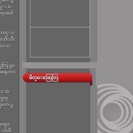
မႈမ်ားျ
လည္း ေ
ယခုအခါ
ကာင္း၊
အသီးသီး
းမ်ား ေ
က္ၾကြျမ
်ားအၾကား
မိတ္ေဆြေတြ
း၊ အဲ
လူထု
 သူကေျ
လာရျခ
 ပါတီ