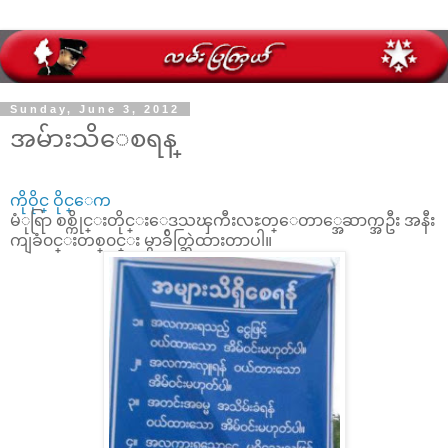
Sunday, June 3, 2012
အမ်ားသိေစရန္
ကိုဝိုင္ ဝိုင္ေက
မံုရြာ စစ္ကိုင္းတိုင္းေဒသၾကီးလႊတ္
ေတာ္အေဆာက္အဦး အနီး
ကျခံ၀င္းတစ္၀င္း မွာခ်ိတ္ဆြဲထားတာပါ။