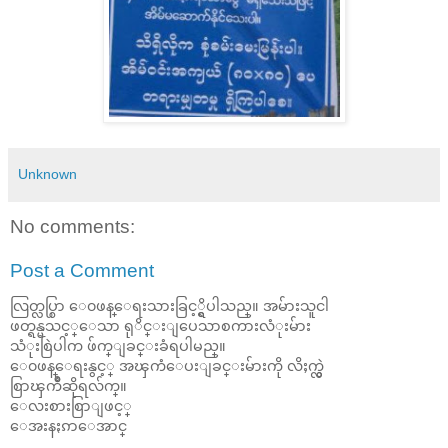
Unknown
No comments:
Post a Comment
လြတ္လပ္စြာ ေ၀ဖန္ေရးသားခြင့္ရွိပါသည္။ အမ်ားသူငါ
ဖတ္ရန္မသင့္ေသာ ရုိင္းျပေသာစကားလံုးမ်ား
သံုးစြဲပါက ဖ်က္ျခင္းခံရပါမည္။
ေ၀ဖန္ေရးနွင့္ အၾကံေပးျခင္းမ်ားကို လိႈက္လွဲ
စြာၾကိဳဆိုရလ်က္။
ေလးစားစြာျဖင့္
ေအးနႏၵာေအာင္