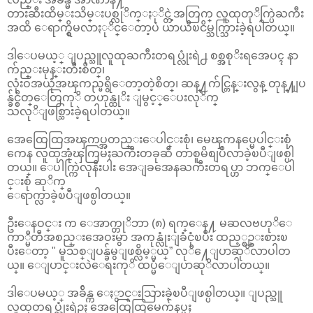
တားဆီးထိမ္းသိမ္းပစ္လုိက္ႏုိင္တဲ့အတြက္ လူထုတုိက္ပြဲႀကီး
အထိ ေရာက္ရွိမလာႏုိင္ေတာ့ပဲ ယာယီၿငိမ္သက္သြားခဲ့ရပါတယ္။
ဒါေပမယ့္ ျပည္သူလူထုႀကီးတရပ္လုံးရဲ႕ စစ္အစုိးရအေပၚ နာ
က်ည္းမုန္းတီးစိတ္၊
လုံးဝအယုံအၾကည္မရွိေတာ့တဲ့စိတ္၊ ဆန္႔က်င္တြန္းလွန္ တုန္႔ျပ
န္ခ်င္စိတ္ေတြကုိ တဟုန္ထုိး ျမွင့္ေပးလုိက္
သလုိျဖစ္သြားခဲ့ရပါတယ္။
အေထြေထြအၾကပ္အတည္းေပါင္းစုံ၊ မေၾကနပ္မေပါင္းစုံ
ကေန လူထုအုံၾကြမႈႀကီးတခုဆီ တာစူမိစျပဳလာခဲ့ၿပီျဖစ္ပါ
တယ္။ ေပါက္ကြဲလုနီးပါး အေျခအေနႀကီးတရပ္ဟာ ဘက္ေပါ
င္းစုံ ဆုိက္
ေရာက္လာခဲ့ၿပီျဖစ္ပါတယ္။
ဦးေနဝင္း က ေအာက္တုိဘာ (၈) ရက္ေန႔ မဆလဗဟုိေ
ကာ္မီတီအစည္းအေဝးမွာ အကုန္လုံးျခံငုံၿပီး ထည့္စဥ္းစားၿ
ပီးေတာ့ " မူသစ္ျပန္ခ်မွျဖစ္လိမ့္မယ္” လုိ႔ေျပာဆုိလာပါတ
ယ္။ ေျပာင္းလဲေရးကုိ ထပ္မံေျပာဆုိလာပါတယ္။
ဒါေပမယ့္ အခ်ိန္က ေႏွာင္းသြားခဲ့ၿပီျဖစ္ပါတယ္။ ျပည္သူ
လူထုတရပ္လုံးရဲဥႏ အေထြေထြမေက်နပ္မႈ