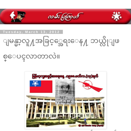
Tuesday, March 13, 2012
ျမန္မာ့လူ႔အခြင့္အေရးေန႔ ဘယ္လိုျဖ
စ္ေပၚလာတာလဲ။