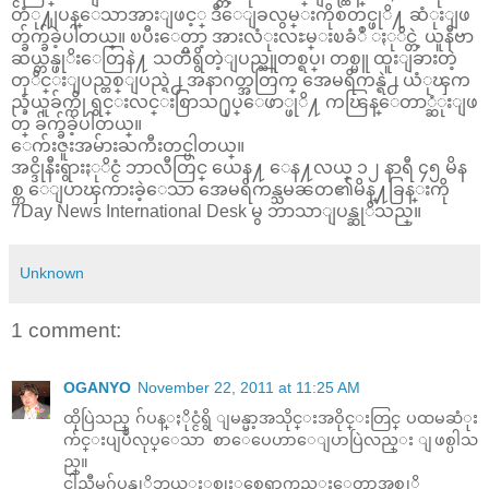
တံု႔ျပန္ေသာအားျဖင့္ ဒီေျခလွမ္းကိုစတင္ဖုိ႔ ဆံုးျဖ
တ္ခ်က္ခ်ခဲ့ပါတယ္။ ၿပီးေတာ့ အားလံုးလႊမ္းၿခံဳ ႏုိင္တဲ့ ယူနီဗာ
ဆယ္တန္ဖုိးေတြနဲ႔ သတိၱရွိတဲ့ျပည္သူတစ္ရပ္၊ တစ္မူ ထူးျခားတဲ့
တုိင္းျပည္တစ္ျပည္ရဲ႕ အနာဂတ္အတြက္ အေမရိကန္ရဲ႕ ယံုၾက
ည္ခံယူခ်က္ကို ရွင္းလင္းစြာသ႐ုပ္ေဖာ္ဖုိ႔ ကၽြန္ေတာ္ဆံုးျဖ
တ္ ခ်က္ခ်ခဲ့ပါတယ္။
ေက်းဇူးအမ်ားႀကီးတင္ပါတယ္။
အင္ဒိုနီးရွားႏုိင္ငံ ဘာလီတြင္ ယေန႔ ေန႔လယ္ ၁၂ နာရီ ၄၅ မိန
စ္က ေျပာၾကားခဲ့ေသာ အေမရိကန္သမၼတ၏မိန္႔ခြန္းကို
7Day News International Desk မွ ဘာသာျပန္ဆုိသည္။
Unknown
1 comment:
OGANYO
November 22, 2011 at 11:25 AM
ထိုပြဲသည္ ဂ်ပန္ႏိုင္ငံရွိ ျမန္မာ့အသိုင္းအဝိုင္းတြင္ ပထမဆံုး
က်င္းပျပဳလုပ္ေသာ စာေပေဟာေျပာပြဲလည္း ျဖစ္ပါသ
ည္။
ငါ့ညီမဂ်ပန္ကုိဘယ္ႏွစ္ခုႏွစ္ကေရာက္လည္းေတာ့အစ္ကုိ