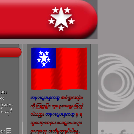
ၢ အေ
လမ္းျပၾကယ္
မွ အခ်က္အလက္မ်ား
ား
ပ္စဲေရး
ကို လြတ္လပ္စြာ ကူးယူေဖၚျပခြင့္ရွိ
ိဂႌထုိ
ပါသည္။
လမ္းျပၾကယ္
မွ ရ
ယူေၾကာင္း ေဖၚျပေပးျခ
င္းျဖင့္ အသိမွတ္ျပဳပါရန္..
စစ္ေတြ