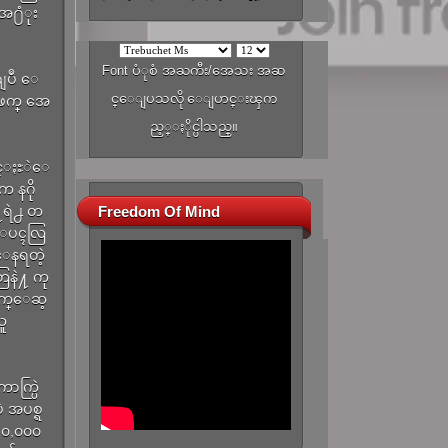
းအ႐ံုး
Font ပံုစံ အႀကီး/အေသး အဆ
ၵျပဳ ေ
င္ေျပသလို ေျပာင္းၾက
ဲဖက္ အေ
ည့္ႏိုင္ပါသည္။
 ဆင္ႏႊဲေ
က နဂို
Freedom Of Mind
႔ရဲ႕ တ
 ေပၚလြ
းေနရတဲ့
ြနဲ႔ ကု
 မက္ေဆ့
ူ
က္ပြဲ
 အပစ္ရ
၂၀,၀၀၀