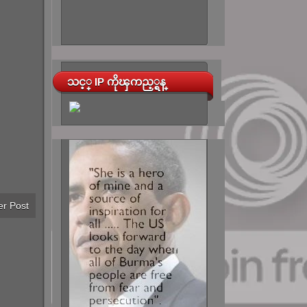
သင့္ IP ကိုၾကည့္ရန္
er Post