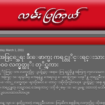
day, March 1, 2011
ခြင့္အေရး ခ်ဳိးေဖာက္မႈ ကရင္တုိင္းရင္းသား
၀၀ လက္မွတ္ထုိး တုိင္ၾကား
ႏုိင္ငံတြင္းက လက္နက္ကိုင္ ျပည္တြင္းစစ္ေတြ ရပ္စဲဖို႔အတြက္ ကုလသမဂ
အတြင္းေရးမွဴးခ်ဳပ္ အေနနဲ႔ အေရးယူ ေဆာင္ရြက္ေပးဖုိ႔ ကရင္အမ်ဳိးသ
 ေက်ာ္က လက္မွတ္ေရးထိုးၿပီး ေတာင္းဆိုလိုက္ပါတယ္။ ျပည္တြင္းစစ္ ရ
ကရင္လူထု လႈပ္ရွားမႈ အေၾကာင္းကို စံုစမ္းေမးျမန္းထားတဲ့ မသ
င္ျပေပးထားပါတယ္။
တ၀န္းမွာ ေနထိုင္ၾကတဲ့ ကရင္အမ်ဳိးသားေတြဆီက စစ္အစိုးရ လက္နက္ကိုင္ ထိုး