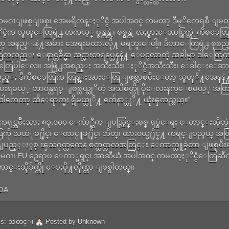
မဂၢျဖစ္ျဖစ္၊ အေမရိကန္ႏုိင္ငံ အပါအ၀င္ ကမၻာ့ ဒီမုိကေရစီ ျမ
င္ငံက လူထုေတြရဲ႕ တကယ့္ မွန္ကန္တဲ့၊ စစ္မွန္တဲ့ လႈပ္ရွားေဆာင္ရြက္တဲ့ ကိစၥ
ာ့ အနည္းနဲ႔အမ်ား အေရးမထားလို႔ မရဘူးေပါ့။ ဒီဟာေတြရဲ႕ စုစည
လည္း ေနာင္တခ်ိန္မွာ အင္အားတရပ္အေနနဲ႔ ေပၚလာတဲ့ အခါမွာ ဒါေတြက
ြေပါ့ေလ။ အဖြဲ႕အစည္း အသီးသီး၊ ႏုိင္ငံအသီးသီး၊ ေခါင္းေဆာင္
လည္း ဒီကိစၥေတြက တြန္းအားေတြ ျဖစ္လာၿပီးေတာ့ သူတုိ႔အေနန
ေပးရမယ့္ တာ၀န္တရပ္ ျဖစ္တယ္ဆုိတဲ့ အသိစိတ္ကို ပိုေလးနက္ေစမယ့္ 
ဒါကေတာ့ ထိေရာက္မႈ ရွိမယ္လုိ႔ က်ေနာ္တုိ႔ ယုံၾကည္တယ္။”
 ကရင္အမ်ဳိးသား ၈၃,၀၀၀ ေက်ာ္ဆီက ျပည္တြင္းစစ္ ရပ္စဲေရး ေတာင္းဆိုတဲ့
ို သထံုခ႐ိုင္၊ ေတာင္ငူခ႐ိုင္၊ ဘိတ္၊ ထား၀ယ္ခ႐ိုင္နဲ႔ ကရင္ျပည္နယ္ အတ
ျပည့္ႏွစ္ ၾသဂုတ္လကေန စက္တင္ဘာလအတြင္း ေကာက္ယူခဲ့တာ ျဖစ္ၿပီ
ၢ၊ EU ဥေရာပ ေကာ္မရွင္၊ အာဆီယံ အပါအ၀င္ ကမၻာ့ႏုိင္ငံေတြဆီကိ
င္းဆိုခ်က္ကို ေပးပို႔လိုက္တာ ျဖစ္ပါတယ္။
VOA
ls:
သတင္း
Posted by
Unknown