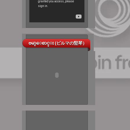
ဗမာ့ေစာင္း (ビルマの竪琴）