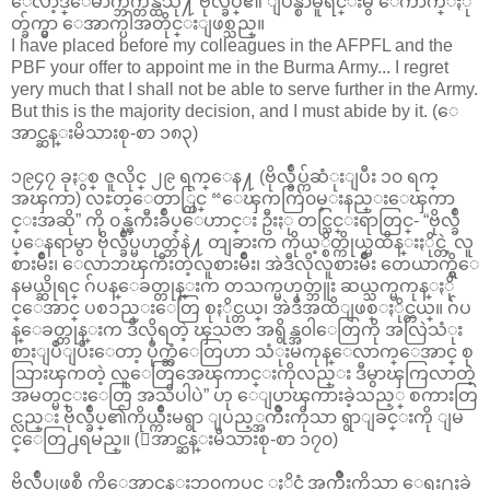
ေလာ့ဒ္ေမာက္ဘက္တန္ထံသို႔ ဗိုလ္ခ်ဳပ္၏ ျပန္စာမူရင္းမွ ေကာက္ႏု
တ္ခ်က္မွာ ေအာက္ပါအတိုင္းျဖစ္သည္။
I have placed before my colleagues in the AFPFL and the
PBF your offer to appoint me in the Burma Army... I regret
yery much that I shall not be able to serve further in the Army.
But this is the majority decision, and I must abide by it. (ေ
အာင္ဆန္းမိသားစု-စာ ၁၈၃)
၁၉၄၇ ခုႏွစ္ ဇူလိုင္ ၂၉ ရက္ေန႔ (ဗိုလ္ခ်ဳပ္က်ဆံုးျပီး ၁၀ ရက္
အၾကာ) လႊတ္ေတာ္တြင္ “ေၾကကြဲ၀မ္းနည္းေၾကာ
င္းအဆို” ကို ၀န္ၾကီးခ်ဳပ္ေဟာင္း ဦးႏု တင္သြင္းရာတြင္- “ဗိုလ္ခ်ဳ
ပ္ေနရာမွာ ဗိုလ္ခ်ဳပ္မဟုတ္ဘဲနဲ႔ တျခားက ကိုယ့္စိတ္ကိုယ္မထိန္းႏိုင္တဲ့ လူ
စားမ်ိဳး၊ ေလာဘၾကီးတဲ့လူစားမ်ိဳး၊ အဲဒီလိုလူစားမ်ိဳး တေယာက္ရွိေ
နမယ္ဆိုရင္ ဂ်ပန္ေခတ္တုန္းက တသက္မဟုတ္ဘူး ဆယ္သက္မကုန္ႏို
င္ေအာင္ ပစၥည္းေတြ စုႏိုင္တယ္၊ အဲဒီအထိျဖစ္ႏိုင္တယ္။ ဂ်ပ
န္ေခတ္တုန္းက ဒီလိုရတဲ့ ၾသဇာ အရွိန္အ၀ါေတြကို အလြဲသံုး
စားျပဳျပီးေတာ့ ပိုက္ဆံေတြဟာ သံုးမကုန္ေလာက္ေအာင္ စု
သြားၾကတဲ့ လူေတြအေၾကာင္းကိုလည္း ဒီမွာၾကြလာတဲ့
အမတ္မင္းေတြ အသိပါပဲ” ဟု ေျပာၾကားခဲ့သည့္ စကားတြ
င္လည္း ဗိုလ္ခ်ဳပ္၏ကိုယ္က်ိဳးမရွာ ျပည့္အက်ိဳးကိုသာ ရွာျခင္းကို ျမ
င္ေတြ႕ရမည္။ (ေအာင္ဆန္းမိသားစု-စာ ၁၇၀)
ဗိုလ္ခ်ဳပ္မျဖစ္မီ ကိုေအာင္ဆန္းဘ၀ကပင္ ႏိုင္ငံ့အက်ိဳးကိုသာ ေရွး႐ႈခဲ့