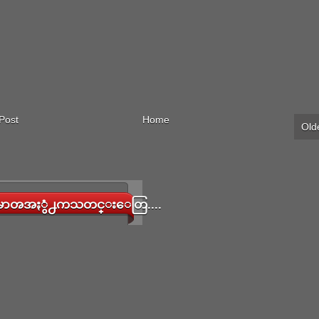
Post
Home
Old
ာၻအႏွံ႕ကသတင္းေတြ....