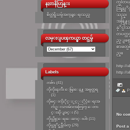
က္ပါတယ
နႏၵာနိဟြန္း
အြန္လု
စိတ္ထဲရွိသမွ်အကုန္ေရးသည္
သည္၊
အဖြဲ႔ပု
နုိင္ပါ
တပတ္ထက
လမ္းျပၾကယ္မွာ တင္သမွ်
ည္ျဖ
စာဖတ္ပ
ည္။
http://
Labels
http://
ကဗ်ာ
(41)
ကိုကိုၾကီး ေမြးေန႔ အမွတ္တရ
P
(1)
ကိုမင္းကိုႏိုင္ႏွင့္ႏိုင္ငံေရးအ
က်ဥ္းသားမ်ားအတြက္ ေတာ
င္းဆိုျခင္း
(5)
No co
ကိုယ္တိုင္ေရးေဆာင္းပါး
(11)
ကိုယ္တုိင္ဖန္တီးခ်က္
(29)
Post 