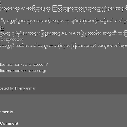
္၊
ိင္းမွာေရာ A4-စာရြက္နဲ႔ေရာ လြယ္လြယ္ကူကူထုတ္ယူဖတ္ၾကည့္နုိင္ေအာင္ စီစ
ိင္ ၀တ္ဆုိဒ္မွာလည္း အခုပတ္ဂ်ာနယ္ေရာ ျပီးခဲ့တဲ့အပတ္ဂ်ာနယ္မ်ားပါ ေဒါင
သည္၊
္တပတ္ ပုိမုိေကာင္းမြန္ေအာင္ A B M A အဖြဲ႔သားမ်ား ဆက္ၾကိဳးစားသ
စ္ေၾကာင္း
ရိသတ္ကုိ အသိေပးပါသည္။စာဖတ္မိတ္ေဆြအားလုံးကုိ အထူးပဲေက်းဇူး
allburmamonksalliance.com/
allburmamonksalliance.org/
osted by
HRmyanmar
mments:
a Comment