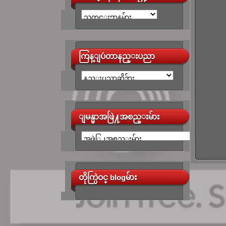
ကြန္ျပဴတာနည္းပညာ
ျမန္မာအဖြဲ႔အစည္းမ်ား
တိုက္ပြဲဝင္ blogမ်ား