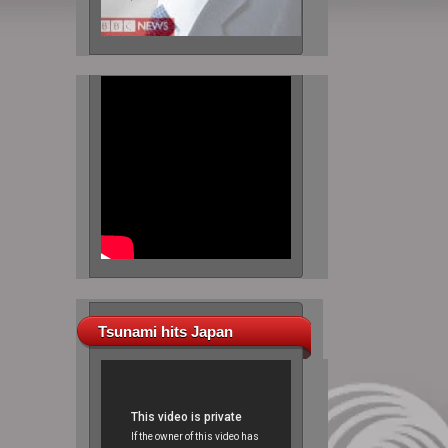
Tsunami hits Japan