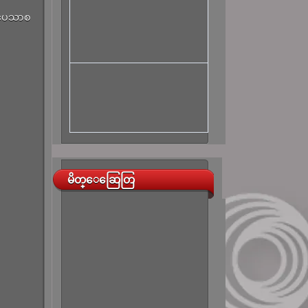
းျပေသာစ
မိတ္ေဆြေတြ