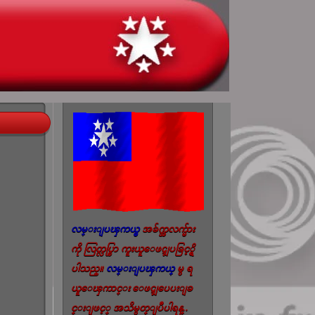
လမ္းျပၾကယ္
မွ အခ်က္အလက္မ်ား
ကို လြတ္လပ္စြာ ကူးယူေဖၚျပခြင့္ရွိ
ပါသည္။
လမ္းျပၾကယ္
မွ ရ
ယူေၾကာင္း ေဖၚျပေပးျခ
င္းျဖင့္ အသိမွတ္ျပဳပါရန္..