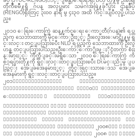
ခ်ဳပ္ (JTUC-RENGO)ႏွင့္ ျမန္မာ့ေရးရာရုံး BOJ တို႔မွ ဦးစီး၍
တိုက်ိဳၿမိဳ႔ရွိ ဂ်ပန္ အလုပ္သမား သမဂၢအဖြဲ႔ခ်ုဳပ္မ်ား ဌာနခ်ဳပ္
(RENGO)ရုံးတြင္ ၃း၀၀ နာရီ မွ ၄း၃၀ အထိ က်င္းပျပဳလုပ္ခဲ့ပါသ
ည္။
၂ဝ၁ဝ ေရြးေကာက္ပြဲ ဆန္႔က်င္ေရး ေကာ္မတီ(ဂ်ပန္)၏ ရပ္တ
ည္ခ်က္ သေဘာထားကို မိုင္ေက်ာ္ဦးႏွင့္ ဦးလွေအးေမာင္တို႔မွ ရွ
င္းလင္း တင္ျပသြားၿပီး NLD ရပ္တည္ခ်က္ သေဘာထားကို ဦးလွ
ဟန္မွ တင္ျပသြားပါသည္။ဦးေက်ာ္ေက်ာ္စိုးမွ ႏိုင္ငံတကာ စံႏႈ
န္းမ်ားႏွင့္ ကိုက္ညီျခင္းမရွိေသာ ၂၀၁၀ ေရြးေကာက္ပြဲ ကိ
စၥရပ္မ်ားတို႔ကို ရွင္းလင္းတင္ျပသြားၿပီး Dr.မင္းညိွမွ ျပ
ည္တြင္း အေျခအေနမ်ားႏွင့္ တိုင္းရင္းသားေဒသ အေျခ
အေနမ်ားကို ရွင္းလင္းတင္ျပသြားပါသည္။
၂၀၁၀ေရြးေကာက္ပြဲသည္ စစ္အာဏာရွင္စနစ္ကို
ပိုမိုသက္စိုးရွည္ေစၿပီး တရား၀င္ အတည္ျပဳမည့္
ေရြးေကာက္ပြဲ ျဖစ္သည့္အတြက္ လုံ၀ဆန္႔က်င္
ကန္႔ကြက္ေၾကာင္း ႏွင့္ လက္မခံနိုင္ေႀကာင္း ဂ်ပ
န္နိုင္ငံေရာက္ ဒီမိုကေရစီေရး အင္အားစုမ်ားက တ
ညီတညြတ္တည္း အတည္ျပဳ ရွင္းျပသြားႀကသည္။ ထို
သို႔ရွင္းျပရာတြင္ အဓိကျပႆနာမွာ ၂၀၀၈ဖဲြ ့စည္း
ပုံ အေျခခံဥပေဒ ျဖစ္ျပီး အဆိုပါ ၂၀၀၈ ဖဲြ ့စည္း