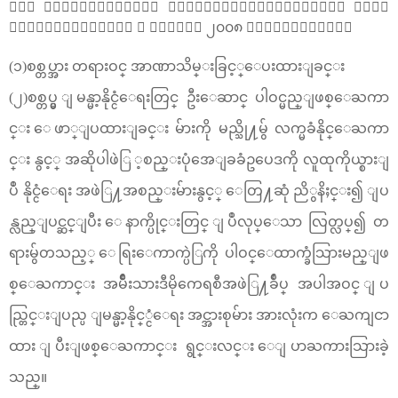
ပုံ အေျခခံဥပေဒကို လက္ရိွအေျခအေနအတိုင္း လက္မ
ခံနိုင္ေႀကာင္း ၊
အဆိုပါ ၂၀၀၈ အေျခခံဥပေဒပါ
(၁)စစ္တပ္အား တရားဝင္ အာဏာသိမ္းခြင့္ေပးထားျခင္း
(၂)စစ္တပ္မွ ျမန္မာ့နိုင္ငံေရးတြင္ ဦးေဆာင္ ပါဝင္မည္ျဖစ္ေႀကာ
င္း
ေဖာ္ျပထားျခင္း မ်ားကို မည္သို႔မွ် လက္မခံနိုင္ေႀကာ
င္း နွင့္ အဆိုပါဖဲြ ့စည္းပုံအေျခခံဥပေဒကို လူထုကိုယ္စားျ
ပဳ နိုင္ငံေရး အဖဲြ႔အစည္းမ်ားနွင့္ ေတြ႔ဆုံ ညိွနိႈင္း၍ ျပ
န္လည္ျပင္ဆင္ျပီး ေနာက္ပိုင္းတြင္ ျပဳလုပ္ေသာ လြတ္လပ္၍ တ
ရားမွ်တသည့္ ေရြးေကာက္ပဲြကို ပါဝင္ေထာက္ခံသြားမည္ျဖ
စ္ေႀကာင္း အမ်ိဳးသားဒီမိုကေရစီအဖဲြ႔ခ်ဳပ္ အပါအဝင္ ျပ
ည္တြင္းျပည္ပ ျမန္မာ့နိုင္္ငံေရး အင္အားစုမ်ား အားလုံးက ေႀကျငာ
ထား ျပီးျဖစ္ေႀကာင္း ရွင္းလင္း ေျပာႀကားသြားခဲ့
သည္။