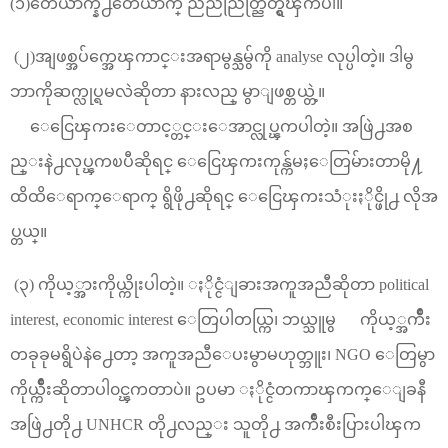
(၁)တေယာက္နဲ႕တေယာက္ ညီညီညြတ္ညြတ္ရွိၾကပါ။
(၂)အျဖစ္အပ်က္အေၾကာင္းအရာမွန္သမွ်ကို analyse လုပ္ပါတဲ့။ ဒါမွ
ဘာကိုဆက္လုပ္ရမလဲဆိုတာ နားလည္ မွာျဖစ္တယ္တဲ့။
ေငြေၾကးေတာင့္တင္းေအာင္လုပ္ၾကပါတဲ့။ အဖြဲ႕အစ
ည္းနဲ႕လုပ္ၾကၿပီဆိုရင္ ေငြေၾကးကုန္က်မႈေတြမ်ားတာမို႔
ထိထိေရာက္ေရာက္ ရွိဖို႕ဆိုရင္ ေငြေၾကးသံုးႏိုင္ဖို႕ လိုအ
ပ္တယ္။
(၃) ကိုယ့္အားကိုယ္ကိုးပါတဲ့။ ႏိုင္ငံျခားအကူအညီဆိုတာ political
interest, economic interest ေတြပါတယ္ကြ၊ ဘယ္သူမွ ကိုယ့္အက်ဳိး
တခုခုမရွိပဲနဲ႕ေတာ့ အကူအညီေပးမွာမဟုတ္ဘူး၊ NGO ေတြမွာ
ကိုယ္က်ဳိးဆိုတာပါ၀င္ၾကတာပဲ။ ဥပမာ ႏိုင္ငံတကာၾကက္ေျခနီ
အဖြဲ႕တို႕ UNHCR တို႕လည္း သူတို႕ အက်ဳိးစီးပြားပါၾက