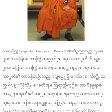
ဂ်ပန္ႏိုင္ငံ႐ွိ
League for Democracy in Burma (LDB)၏ဥကၠ႒လည္းျဖစ္၊
၂ဝ၁ဝ ေရြးေကာက္ပြဲ ဆန္႔က်င္ေရး ေကာ္မတီ (ဂ်ပန္)၊
၂၀၁၀ေ႐ြးေကာက္ပြဲမသမာမႈေစာင့္ၾကည့္ေရးဆပ္ေ
ကာ္မတီ၏ တာဝန္ခံတဦးလည္းျဖစ္သူ ဦးေက်ာ္ေက်ာ္စိုးသ
ည္ ဂ်ပန္ႏိုင္ငံသို႔ ေခတၱၾကြေရာက္လ်က္႐ွိေသာ ပီနန္ဆရာေ
တာ္ဘုရားၾကီး၏ ဆင့္ေခၚမႈေၾကာင့္ ဆရာေတာ္
ဘုရားအား သြားေရာက္ဖူးေတြ႔ခဲ့ပါသည္။ ဆရာေတာ္မွ
ဂ်ပန္ႏိုင္ငံျမန္မာ့ဒီမိုကေရစီေရးလႈပ္႐ွားမႈမ်ားကို စိတ္ဝင္တ