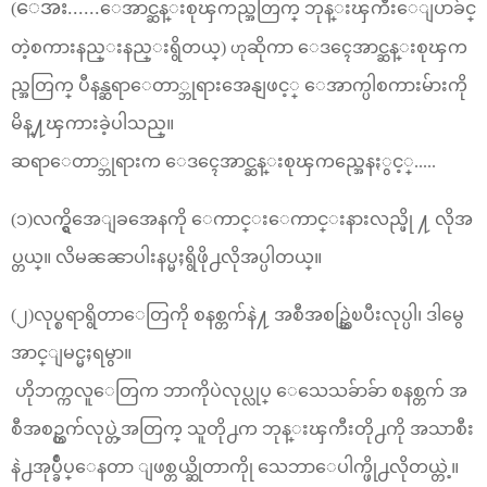
ေအး......
(
ေအာင္ဆန္းစုၾကည္အတြက္ ဘုန္းၾကီးေျပာခ်င္
တဲ့စကားနည္းနည္းရွိတယ္)
ဆိုကာ ေဒၚေအာင္ဆန္းစုၾက
ဟု
ည္အတြက္ ပီနန္ဆရာေတာ္ဘုရားအေနျဖင့္ ေအာက္ပါစကားမ်ားကို
မိန္႔ၾကားခဲ့ပါသည္။
ဆရာေတာ္ဘုရားက ေဒၚေအာင္ဆန္းစုၾကည္အေနႏွင့္.....
(၁)လက္ရွိအေျခအေနကို ေကာင္းေကာင္းနားလည္ဖို ႔ လိုအ
ပ္တယ္။ လိမၼၼာပါးနပ္မႈရွိဖို႕လိုအပ္ပါတယ္။
(၂)လုပ္စရာရွိတာေတြကို စနစ္တက်နဲ႔ အစီအစဥ္ဆြဲၿပီးလုပ္ပါ၊ ဒါမွေ
အာင္ျမင္မႈရမွာ။
ဟိုဘက္ကလူေတြက ဘာကိုပဲလုပ္လုပ္ ေသေသခ်ာခ်ာ စနစ္တက် အ
စီအစဥ္တက်လုပ္တဲ့အတြက္ သူတို႕က ဘုန္းၾကီးတို႕ကို အသာစီး
နဲ႕အုပ္ခ်ဳပ္ေနတာ ျဖစ္တယ္ဆိုတာကိုု သေဘာေပါက္ဖို႕လိုတယ္တဲ့။