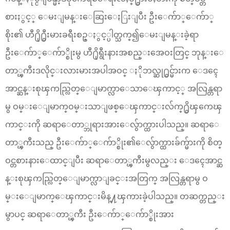
စားႏွင့္ ေမးျမန္းေဆြးေႏြးျပီး ဦးေက်ာ္ေက်ာ္
စိုး၏ ဟီ႐ို႐ွီးမားခရီးစဥ္ႏွင့္ပါတ္သက္၍ေမးျမန္းခဲ့ရာ
ဦးေက်ာ္ေက်ာ္စိုးမွ ဟီ႐ိုရွီးနားအစည္းအေဝးတြင္ ဘုန္းေ
တာ္ၾကီးဒလိုင္းလားမားအပါအဝင္ ႏိုဘလ္ဆု႐ွင္မ်ားက ေဒၚေ
အာင္ဆန္းစုၾကည္လြတ္ေျမာက္လာေသာေၾကာင့္ အလြန္တရာ
မွ ဝမ္းေျမာက္ဝမ္းသာျဖစ္ေၾကာင္းလ်က္႐ွိၾကေၾ
ကာင္းကို ဆရာေတာ္ဘုရားအားေလွ်ာက္ထားပါသည္။ ဆရာေ
တာ္ၾကီးသည္ ဦးေက်ာ္ေက်ာ္စိုး၏ေလွ်ာက္ထားခ်က္မ်ားကို စိတ္
ဝင္တစားနားေထာင္ျပီး ဆရာေတာ္ၾကီးမွလည္း ေဒၚေအာင္ဆ
န္းစုၾကည္လြတ္ေျမာက္လာျခင္းအတြက္ အလြန္တရာမွ ဝ
မ္းေျမာက္ေၾကာင္းမိန္႔ၾကားခဲ့ပါသည္။ တဆက္တည္း
မွာပင္ ဆရာေတာ္ၾကီး ဦးေက်ာ္ေက်ာ္စိုးအား