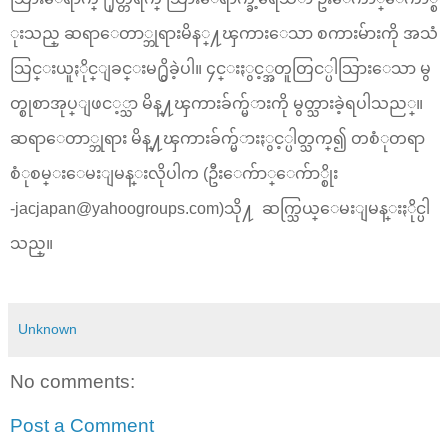
ုးသည္ ဆရာေတာ္ဘုရားမိန
္႔ၾကားေသာ စကားမ်ားကို အသံ
သြင္းယူႏိုင္
ျခင္းမ႐ွိခဲ့ပါ။ ၄င္းႏွင့္အတူတြင
္ပါသြားေသာ မွ
တ္စုစာအုပ္ျဖင
့္သာ မိန္႔ၾကားခ်က္မ်
ားကို မွတ္သားခဲ့ရပါသည
္။
ဆရာေတာ္ဘုရား မိန္႔ၾကားခ်က္မ်
ားႏွင့္ပါတ္သက္၍ တစံုတရာ
စံုစမ္းေ
မးျမန္းလိုပါက (ဦးေက်ာ္ေက်ာ္စိုး
-
jacjapan@yahoogroups.com)သို႔
ဆက္သြယ္ေမးျ
မန္းႏိုင္ပါ
သည္။
Unknown
No comments:
Post a Comment