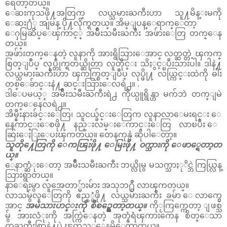
ရေတာ့တယ္။
ေဆးကုသဖို႔အတြက္ လယ္သမားႀကီးဟာ သူ႔မိန္းမကို
ေဆး႐ံု အျမန္ ပို႔လိုက္ရတယ္။ အိမ္ျပန္ေရာက္ေတာ့
ေႁမြဆိပ္ေၾကာင့္ အမ်ဳိးသမီးႀကီး အဖ်ားေတြ တက္ေန
တယ္။
အဖ်ားတက္ေနတဲ့ လူနာကို အားရွိသြားေအာင္ လတ္ဆတ္တဲ့ ၾကက္
စြတ္ျပဳပ္ လုပ္တိုက္ရတယ္ဆိုတာ လူတိုင္း သိႏွင့္ၿပီးသားပါ။ ဒါနဲ႔
လယ္သမားႀကီးဟာ ၾကက္စြတ္ျပဳပ္ လုပ္ဖို႔ လယ္ကြင္းထဲကို ဓါး
တစ္ေခ်ာင္းနဲ႔ ဆင္းသြားေလရဲ႕။ .
ဒါေပမယ့္ အမ်ဳိးသမီးႀကီးရဲ႕ ကိုယ္ပူရွိန္ဟာ မက်ဘဲ တက္ျမဲ
တက္ေနေလရဲ႕။
အိမ္နီးနားခ်င္းေတြ၊ သူငယ္ခ်င္းေတြက လူနာလာေမးရင္း ေ
နေကာင္းေစဖို႔ နည္းလမ္းေကာင္းေတြ လာၿပီး ေ
ဆြးေႏြးေပးၾကတယ္။ တေနကုန္ပဲ ဆိုပါေတာ့။
သူတို႔ေတြကို ေကၽြးဖို႔ ေမြးဖို႔ ၀က္သားကို ေဖာ္ရေတာ့တ
ယ္။
ေနာက္ဆံုးေတာ့ အမ်ဳိးသမီးႀကီး ဘယ္လိုမွ မသက္သာႏုိင္ဘဲ ကြယ္လြန္
သြားရွာတယ္။
နာေရးမွာ လူအေတာ္မ်ားမ်ား အသုဘ႐ွဳ လာၾကတယ္။
လာသမွ်လူေတြကို ဧည့္ခံဖို႔ လယ္သမားႀကီး ခမ်ာ ေလာက္ငွေ
အာင္
အမဲသားဟင္းကို စီစဥ္ရေတာ့တယ္။
ကိုႂကြက္ကေတာ့ ျဖစ္သ
မွ် အားလံုးကို အက္ကြဲေနတဲ့ အုတ္နံရံၾကားကေန စိတ္ေသာ
ကႀကီးစြာနဲ႔ပဲ ၾကည့္ေနမိေတာ့တယ္။