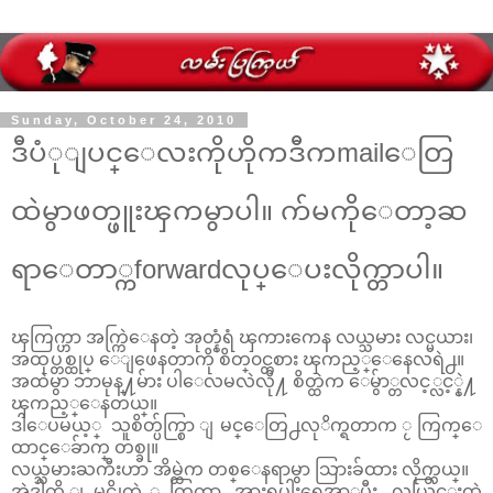
Sunday, October 24, 2010
ဒီပံုျပင္ေလးကိုဟိုကဒီကmailေတြ
ထဲမွာဖတ္ဖူးၾကမွာပါ။ က်မကိုေတာ့ဆ
ရာေတာ္ကforwardလုပ္ေပးလိုက္တာပါ။
ၾကြက္ဟာ အက္ကြဲေနတဲ့ အုတ္နံရံ ၾကားကေန လယ္သမား လင္မယား၊
အထုပ္တစ္ထုပ္ ေျဖေနတာကို စိတ္၀င္တစား ၾကည့္ေနေလရဲ႕။
အထဲမွာ ဘာမုန္႔မ်ား ပါေလမလဲလို႔ စိတ္ထဲက ေမွ်ာ္တလင့္လင့္နဲ႔
ၾကည့္ေနတယ္။
ဒါေပမယ့္ သူစိတ္ပ်က္စြာ ျမင္ေတြ႕လုိက္ရတာက ႂကြက္ေ
ထာင္ေခ်ာက္ တစ္ခု။
လယ္သမားႀကီးဟာ အိမ္ထဲက တစ္ေနရာမွာ သြားခ်ထား လိုက္တယ္။
အဲဒါကို ျမင္လိုက္တဲ့ ႂကြက္ဟာ အားရပါးရေအာ္ၿပီး လယ္ကြင္းထဲ