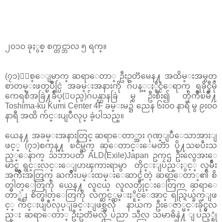
၂၀၁၀ ခုႏွစ္ စက္တင္ဘာလ ၅ ရက္။
(၇၁)ႏွစ္ေျမာက္ ဆရာေတာ္ ဦးဥတၱမေန႔ အထိမ္းအမွတ္
စာတမ္းဖတ္ၿပိဳင္ပြဲ အခမ္းအနားကို ဂ်ပန္္ႏိူင္ငံေရာက္ ရခိုင္ဒီမို
ကေရစီအခြဲ႔ခ်ဳပ္(ျပည္ပ)ဂ်ပန္ဌာနခြဲ မွ ဦးစီး၍ တိုက်ိဳၿမိဳ႔
Toshima-ku Kumi Center 4F ခမ္းမ၌ ညေန ၆း၀၀ နာရီ မွ ၉း၀၀
နာရီ အထိ က်င္းပျပဳလုပ္ ခဲ့ပါသည္။
ယေန႔ အခမ္းအနားတြင္ ဆရာေတာ္အား ဂုဏ္ျပဳေသာအားျ
ဖင့္ (၇၁)စကၠန္႔ ၿငိမ္သက္ ဆုေတာင္းေမတၱာ ပို႔သၿပီးသ
ည့္ေနာက္ သဘာပတိ ALD(Exile)Japan ဥကၠဌ ဦးလွေအးေ
မာင္မွ ရွင္းလင္းေျပာၾကားရာမွာ တိုင္းျပည္ႏွင့္ လူမ်ိဳး
အက်ိဳးအတြက္ ႀကိဳးပမ္းထမ္းေဆာင္ခဲ့တဲ့ ဆရာေတာ္၏ စိ
တ္ဓါတ္ေတြကို ယေန႔ လူငယ္ လူလတ္ပိုင္းေတြက ဆရာေ
တာ္ရဲ႕ စိတ္ဓါတ္ေတြကို လက္ဆင့္ကမ္းႏိူင္ေအာင္ ရည္ရြယ္ခ်က္ျဖ
င့္ က်င္းပျပဳလုပ္ျခင္းျဖစ္သလို နာယက ဦးေဇာ္မင္းခိုင္မွလ
ည္း ဆရာေတာ္ ဦးဥတၱမလို ပညာ သီလ သမာဓိနဲ႔ ျပည့္စုံ