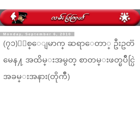
Monday, September 6, 2010
(၇၁)ႏွစ္ေျမာက္ ဆရာေတာ္ ဦးဥတၱ
မေန႔ အထိမ္းအမွတ္ စာတမ္းဖတ္ၿပိဳင္ပြဲ
အခမ္းအနား(တိုက်ိဳ)