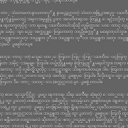
မ္းကုန္ မိုက္ကန္း၊ ႐ိုင္းစိုင္းခဲ့ၾကတယ္။
ငံေတာ္ သံဃာမဟာနာယကလုိ႔ နာမည္တပ္ထားတဲ့ သံဃာအဖြဲ႕အစည္းႀက
ံ႔တုံ႔မွ်မလႈပ္ပဲ အမွားအမွန္မခြဲျခား အဂတိတရားေတြနဲ႔ ေရငုံႏႈတ္ပိတ္
ၾကက္ခတ္ဝိုင္းက ရဟန္းႀကီးတပါးဆိုဆို လူမိုက္အားေပးေတာင္ လုပ္
 သမိုင္းမွာ မည္းစက္ထင္သူေတြကေတာ့ ဘယ္လိုဖ်က္လုိ႔ မရေတာ့ပါဘူး။
 ဘယ္သူကခလုတ္၊ ဘယ္သူက ဒုႆီလ၊ ဘယ္သူက သုႆီလ၊ ဘယ္သူက အတု၊ ဘယ္
ွားခဲ့ၿပီ ျဖစ္ပါတယ္။
ာင္ေကာင္းတဲ့ မသူေတာ္ေတြဟာ ဘြင္းဘြင္းႀကီးေပၚထြက္ ခ
ာ သမိုင္းအမွန္ေတြပါ။ ပယ္ဖ်က္လို႔မရ၊ ဖုံးကြယ္လုိ႔မရပါဘူး။ တရား၊
ေကာင္းကို လူစိတ္ရွိသူတိုင္း ထင္ထင္ရွားရွား သိၾကပါတယ္။ ဒါေတြဟာ 
ုံးႏွစ္ေက်ာ္ကာလက ထင္ရွားခဲ့ အတိတ္က ျဖစ္ရပ္ေတြပါ။ ဒီလိုထင္ရွား ထူးျခ
ေတြဟာ ဒီေတာ္ သလင္းလ (စက္တင္ဘာလ) မွာ ျဖစ္ခဲ့တာပါ။
့ စာေရးသူကိုင္တိုင္ ျမင္ရ၊ ၾကားရ၊ သိရ၊ ႀကဳံရ၊ ဆုံရတဲ့ ေတာ္သလင္
 ရဲ႕ ထူးျခားတဲ့ တစိတ္တေဒသ၊ အစိတ္အပိုင္းတခုမွ်သာျဖစ္ပါတယ္။ အျခား
ားရဲ႕ ထူးျခားတဲ့ ျဖစ္ရပ္ မ်ားစြာမ်ားစြာ ရွိၾကပါလိမ့္မယ္။ဒီလဟာလ
္းလ (စက္တင္ဘာလ) ပါပဲ။ ဘယ္သူက ဘယ္လို ထူးျခားတဲ့ ျဖစ္ရပ္ေတြကို ထူ
 ဖန္တီးမလဲ၊ လႈပ္ရွားမလဲ ဆိုတာကို ေစာင့္ၾကည့္မေနဘဲ မိမိကိုယ္တုိင္ပဲ ဒ
စက္တင္ ဘာလ) ရဲ႕ ထူးျခားတဲ့ သမိုင္းကို ဆက္ေရးၾကပါ။ ေမာ္ကြန္း