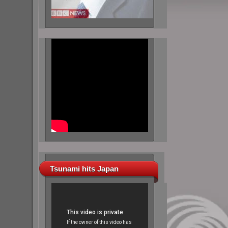
Tsunami hits Japan