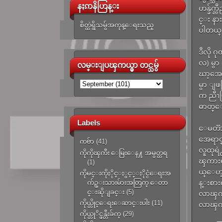
နႏၵာနိဟြန္း
ဟန္ခ်က္
င္း နား
စိတ္ထဲရွိသမွ်အကုန္ေရးသည္
ပါတယ္။
ဒီလို ဂ
လ) မွ
လမ္းျပၾကယ္မွာ တင္သမွ်
ဃာ့အေရ
မွာ ျဖ
က ညီၫ
ဓာတ္ေတ
Labels
ေမတၱာ
အေရာင္
ကဗ်ာ
(41)
လူထုရဲ
ကိုကိုၾကီး ေမြးေန႔ အမွတ္တရ
ၾကားရ
(1)
ယ္ေဟ့” 
ကိုမင္းကိုႏိုင္ႏွင့္ႏိုင္ငံေရးအ
က်ဥ္းသားမ်ားအတြက္ ေတာ
န္းစား
င္းဆိုျခင္း
(5)
လာၾကတယ
ကိုယ္တိုင္ေရးေဆာင္းပါး
(11)
လာၾက
ကိုယ္တုိင္ဖန္တီးခ်က္
(29)