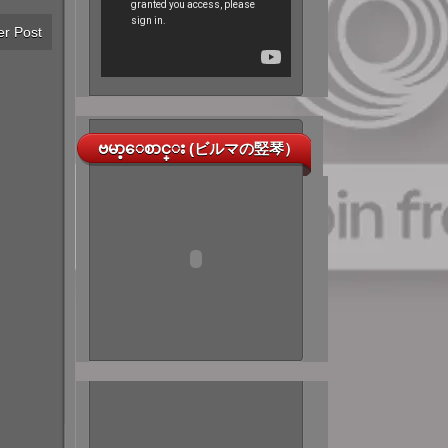
er Post
ဗမာ့ေစာင္း (ビルマの竪琴）