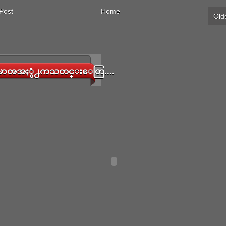
Post
Home
Old
ာၻအႏွံ႕ကသတင္းေတြ....