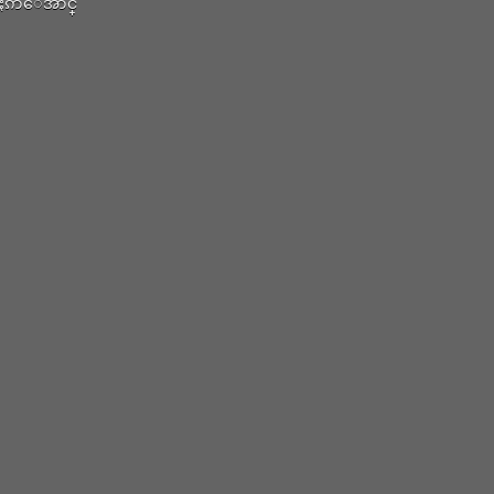
ႏၵာေအာင္