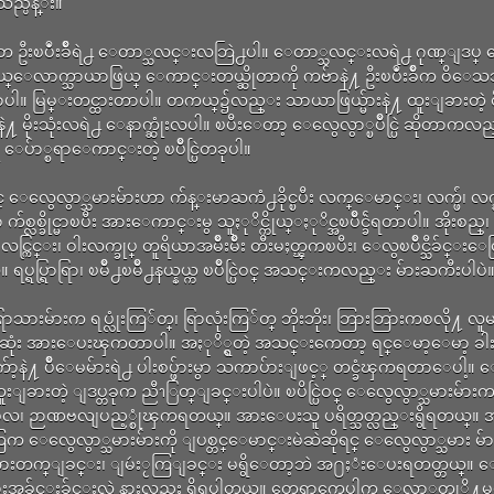
 သည္ပန္း။
တ ဦးၿပဳံးခ်ဳိရဲ႕ ေတာ္သလင္းလဘြဲ႕ပါ။ ေတာ္သလင္းလရဲ႕ ဂုဏ္ျဒပ္
ေလာက္သာယာဖြယ္ ေကာင္းတယ္ဆိုတာကို ကဗ်ာနဲ႔ ဦးၿပဳံးခ်ဳိက ဝိေသ
ါ။ မြမ္းတင္ထားတာပါ။ တကယ္၌လည္း သာယာဖြယ္မ်ားနဲ႔ ထူးျခားတဲ့ စ
ိုနဲ႔ မိုးသုံးလရဲ႕ ေနာက္ဆုံးလပါ။ ၿပီးေတာ့ ေလွေလွာ္ၿပိဳင္ပြဲ ဆိုတာက
 ေပ်ာ္စရာေကာင္းတဲ့ ၿပိဳင္ပြဲတခုပါ။
ြဲဝင္ ေလွေလွာ္သမားမ်ားဟာ က်န္းမာႀကံ႕ခိုင္ၿပီး လက္ေမာင္း၊ လက္ဖ်ံ၊ လက
က်စ္လစ္ခိုင္မာၿပီး အားေကာင္းမွ သူႏုိင္ကိုယ္ႏုိင္အၿပိဳင္ခ်ဲရတာပါ။ အိုးစည္၊ 
လင္ကြင္း၊ ဝါးလက္ခုပ္ တူရိယာအမ်ဳိးမ်ဳိး တီးမႈတ္ၾကၿပီး၊ ေလွၿပိဳင္သီခ်င္း
ပ္ရပ္ရြာရြာ၊ ၿမိဳ႕ၿမိဳ႕နယ္နယ္က ၿပိဳင္ပြဲဝင္ အသင္းကလည္း မ်ားႀကီးပါပဲ
ရြာသားမ်ားက ရပ္လုံးကြ်တ္၊ ရြာလုံးကြ်တ္ ဘိုးဘိုး၊ ဘြားဘြားကစလို႔ လူ
အဆုံး အားေပးၾကတာပါ။ အႏုိ္င္ရတဲ့ အသင္းကေတာ့ ရင္ေမာ့ေမာ့ ခ
်ာ့နဲ႔ ပ်ဳိေမမ်ားရဲ႕ ပါးစပ္ဖ်ားမွာ သကာပ်ားျဖင့္ တင္ခံၾကရတာေပါ့။ ေ
 ထူးျခားတဲ့ ျဒပ္တခုက ညီၫြတ္ျခင္းပါပဲ။ ၿပိင္ပြဲဝင္ ေလွေလွာ္သမားမ်ား
၊ ဉာဏဗလျပည့္စုံၾကရတယ္။ အားေပးသူ ပရိတ္သတ္လည္းရွိရတယ္။ 
 ေလွေလွာ္သမားမ်ားကို ျပစ္တင္ေမာင္းမဲဆဲဆိုရင္ ေလွေလွာ္သမား မ
ားတက္ျခင္း၊ ျမဴးႂကြျခင္း မရွိေတာ့ဘဲ အ႐ႈံးေပးရတတ္တယ္။ 
ားအခ်င္းခ်င္းလဲ နားလည္မႈ ရွိရပါတယ္။ တေရာက္တေပါက္ ေလွာ္ခတ္လုိ႔မ