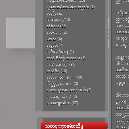
ည္း အစြ
ျမန္မာအမ်ိဳးသမီးမ်ား
(15)
ျမန္မာအမ်ိဳးသမီးမ်ားအင္တာဗ်ဴး
(1)
ႏိုင္
လင့္မ်ား
(2)
ည္း တု
သတင္း
(710)
ကတယ္။ 
သီခ်င္း
(21)
သးတယ္။
သေရာ္စာ
(1)
ကဆူး၊
ဟာသ
(4)
စ္ ထင္ရ
အင္တာဗ်ဴး
(4)
အမ်ိဳးသမီးက႑
(1)
ဟန္ေဆ
အသံ ဗီဒီယို သတင္း
(1)
ဒါေတြဟ
အသံ သတင္း
(1)
အဆိုးအ
အသံဖိုင္
(10)
သးတဲ့ သ
အသိေပးျခင္း
(48)
ဖစ္ရပ္
အိတ္ဖြင့္ေပးစာ
(3)
ေဆးပညာေဆာင္းပါး
(2)
ဒါကေတာ
ေဆာင္းပါး
(120)
င္ဘာလ)
ေၾကျငာခ်က္
(67)
သာသူမ်
တာ္သလင
ခားျခား
သတင္း႒ာနမ်ားသို႔
င္းလ (