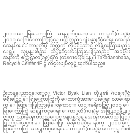
၂ဝ၁ဝ ေရြးေကာက္ပြဲ ဆန္႔က်င္ေရး ေကာ္မတီ(ဂ်ပန္)မွ
၂ဝ၁ဝ ေရြးေကာက္ပြဲႏွင့္ ပတ္သက္သည့္ ျမန္မာ့ႏိုင္ငံေရး အေျခ
အေနမ်ား ေကာ္မတီမွ ဆက္လက္ လုပ္ေဆာင္ လႈပ္ရွားသြားမည့္
ေရွ႔ လုပ္ငန္းစဥ္မ်ား ညိွႏႈိင္းေဆြးေႏြသည့္ အခမ္း
အနားကို စက္တင္ဘာလ(၁၉)ရက္ (တနဂၤေႏြေန႔) Takadanobaba,
Recycle Center,4F ၌ က်င္းပျပဳလုပ္ခဲ့ၾကပါသည္။
ဦးဟန္ေညာင္ေ၀ႏွင့္ Victor Byak Lian တို႔၏ ဂ်ပန္ႏိုင္ငံ
ခရီးစဥ္တြင္ ေရြးေကာက္ပြဲကို ေထာက္ခံအားေပးေရး လာေရာ
က္ ေဆြးေႏြးသြားခဲ့ေၾကာင္း ယင္းခရီးစဥ္တြင္၂ဝ၁ဝ ေ
ရြးေကာက္ပြဲ ဆန္႔က်င္ေရး ေကာ္မတီ(ဂ်ပန္)မွ အဖြဲ႕၀င္တခ်ိဳ႕ႏွ
င့္အတူ သြားခဲ့ၾကသည့္အေပၚ အျပန္အလွန္ အေၾကအလည္ ပြင့္
ပြင့္လင္းလင္း ေဆြးေႏြး ခဲ့ၾကၿပီးေနာက္ ၂ဝ၁ဝ ေ
ရြးေကာက္ပြဲ ဆန္႔က်င္ေရး ေကာ္မတီ(ဂ်ပန္)မွ ေကာ္မတီ၏