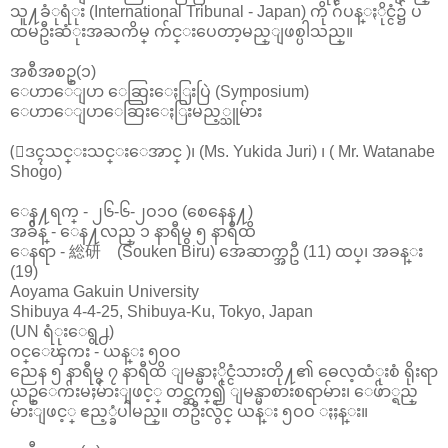
သူ႔ခံုရံုး (International Tribunal - Japan) ကို ဂ်ပန္ႏိုင္ငံ၌ ပ
ထမဦးဆံုးအႀကိမ္ က်င္းပေတာ့မည္ျဖစ္ပါသည္။
အစီအစဥ္(၁)
ေဟာေျပာ ေဆြးေႏြးပြဲ (Symposium)
ေဟာေျပာေဆြးေႏြးမည့္သူမ်ား
(ေဒၚသင္းသင္းေအာင္ )၊ (Ms. Yukida Juri) ၊ ( Mr. Watanabe
Shogo)
ေန႔ရက္ - ၂၆-၆-၂ဝ၁ဝ (စေနေန႔)
အခ်ိန္ - ေန႔လည္ ၁ နာရီမွ ၅ နာရီထိ
ေနရာ - 総研 (Souken Biru) အေဆာက္အဦ (11) ထပ္၊ အခန္း
(19)
Aoyama Gakuin University
Shibuya 4-4-25, Shibuya-Ku, Tokyo, Japan
(UN ရံုးေရွ႕)
ဝင္ေၾကး - ယန္း ၅ဝဝ
ညေန ၅ နာရီမွ ၇ နာရီထိ ျမန္မာႏိုင္ငံသားတို႔၏ ဓေလ့ထံုးစံ ရိုးရာ
ယဥ္ေက်းမႈမ်ားျဖင့္ တင္ဆက္၍ ျမန္မာစားစရာမ်ား၊ ေဖ်ာ္ရည္
မ်ားျဖင့္ ဧည့္ခံပါမည္။ တဦးလွ်င္ ယန္း ၅ဝဝ ႏႈန္း။