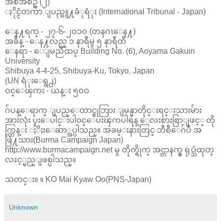
အစီအစဥ္ (၂)
ႏိုင္ငံတကာ ျပည္သူ႔ခံုရံုး (International Tribunal - Japan)
ေန႔ရက္ - ၂၇-၆-၂ဝ၁ဝ (တနဂၤေန႔)
အခ်ိန္ - ေန႔လည္ ၁ နာရီမွ ၅ နာရီထိ
ေနရာ - ေျမညီထပ္ Building No. (6), Aoyama Gakuin
University
Shibuya 4-4-25, Shibuya-Ku, Tokyo, Japan
(UN ရံုးေရွ႕)
ဝင္ေၾကး - ယန္း ၅ဝဝ
ဂ်ပန္ေရာက္ ျပည္ေထာင္စုဘြား ျမန္မာတိုင္းရင္းသားမ်ား
အားလုံး ပူးေပါင္းပါ၀င္ေပးၾကပါရန္ ေလးစားစြာျဖင့္ တို
က္တြန္း ႏိႈးေဆာ္အပ္ပါသည္။ အခမ္းနားတြင္ ဘီစီေဂ်ပီ အ
ဖြဲ႔သား(Burma Campaign Japan)
http://www.burmacampaign.net မွ တိုက္ရိုက္ အင္တာနက္မွ ရုပ္သံထုတ္
လႊင့္မည္ျဖစ္ပါသည္။
သတင္း။ ။ KO Mai Kyaw Oo(PNS-Japan)
Unknown