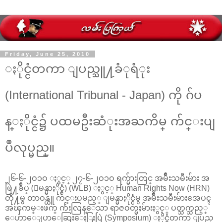
Friday, June 25, 2010
ႏိုင္ငံတကာ ျပည္သူ႔ခံုရံုး
(International Tribunal - Japan) ကို ဂ်ပ
န္ႏိုင္ငံ၌ ပထမဦးဆံုးအႀကိမ္ က်င္းပျ
ပဳလုပ္မည္။
၂၆-၆-၂ဝ၁ဝ ႏွင့္ ၂၇-၆-၂ဝ၁ဝ ရက္မ်ားတြင္ အမ်ဳိးသမီးမ်ား အ
ဖြဲ႔ခ်ဳပ္ (ျမန္မာႏိုင္ငံ) (WLB) ႏွင့္ Human Rights Now (HRN)
တို႔မွ တာဝန္ယူ က်င္းပမည့္ ျမန္မာႏိုင္ငံမွ အမ်ဳိးသမီးမ်ားအေပၚ
အၾကမ္းဖက္ က်ဴးလြန္ေသာ ရာဇဝတ္မႈမ်ားႏွင့္ ပတ္သက္သည့္
ေဟာေျပာေဆြးေႏြးပြဲ (Symposium) ႏိုင္ငံတကာ ျပည္