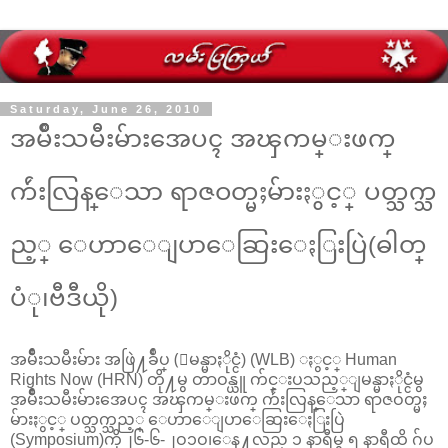
Saturday, June 26, 2010
အမ်ဳိးသမီးမ်ားအေပၚ အၾကမ္းဖက္
က်ဴးလြန္ေသာ ရာဇဝတ္မႈမ်ားႏွင့္ ပတ္သက္သ
ည့္ ေဟာေျပာေဆြးေႏြးပြဲ(ဓါတ္
ပံု၊ဗီဒီယို)
အမ်ဳိးသမီးမ်ား အဖြဲ႔ခ်ဳပ္ (ျမန္မာႏိုင္ငံ) (WLB) ႏွင့္ Human
Rights Now (HRN) တို႔မွ တာဝန္ယူ က်င္းပသည့္ျမန္မာႏိုင္ငံမွ
အမ်ဳိးသမီးမ်ားအေပၚ အၾကမ္းဖက္ က်ဴးလြန္ေသာ ရာဇဝတ္မႈ
မ်ားႏွင့္ ပတ္သက္သည့္ ေဟာေျပာေဆြးေႏြးပြဲ
(Symposium)ကို၂၆-၆-၂ဝ၁ဝ၊ေန႔လည္ ၁ နာရီမွ ၅ နာရီထိ ဂ်ပ