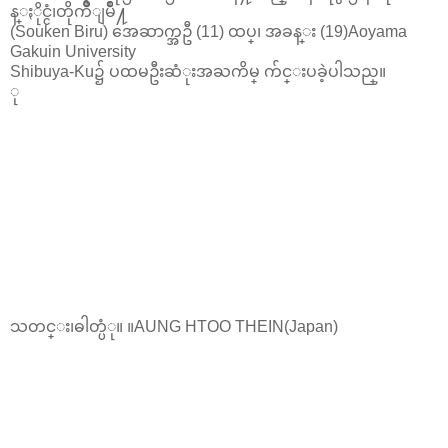
န္ႏိုင္ငံ၊တိုက်ဳိျမိဳ႔
(Souken Biru) အေဆာက္အဦ (11) ထပ္၊ အခန္း (19)Aoyama
Gakuin University
Shibuya-Ku၌ ပထမဦးဆံုးအႀကိမ္ က်င္းပခဲ့ပါသည္။
ု
သတင္း၊ဓါတ္ပံု။ ။AUNG HTOO THEIN(Japan)