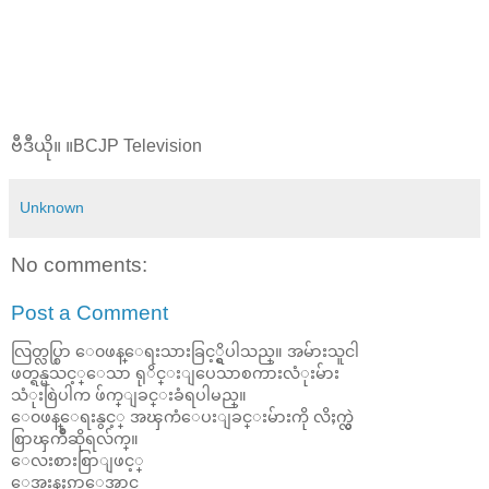
ဗီဒီယို။ ။BCJP Television
Unknown
No comments:
Post a Comment
လြတ္လပ္စြာ ေ၀ဖန္ေရးသားခြင့္ရွိပါသည္။ အမ်ားသူငါ
ဖတ္ရန္မသင့္ေသာ ရုိင္းျပေသာစကားလံုးမ်ား
သံုးစြဲပါက ဖ်က္ျခင္းခံရပါမည္။
ေ၀ဖန္ေရးနွင့္ အၾကံေပးျခင္းမ်ားကို လိႈက္လွဲ
စြာၾကိဳဆိုရလ်က္။
ေလးစားစြာျဖင့္
ေအးနႏၵာေအာင္