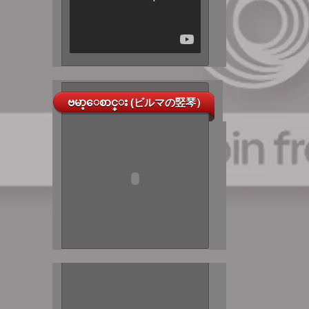
ဗမာ့ေစာင္း (ビルマの竪琴）