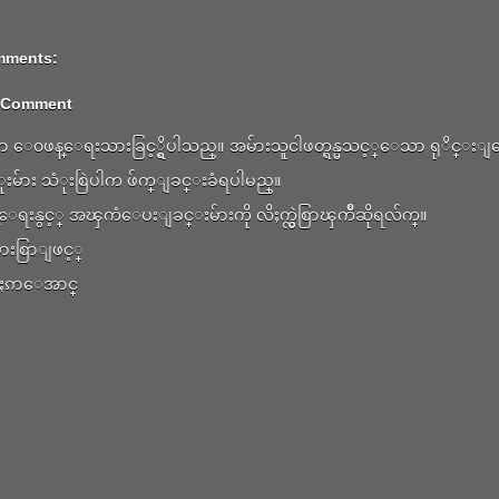
mments:
a Comment
္စြာ ေ၀ဖန္ေရးသားခြင့္ရွိပါသည္။ အမ်ားသူငါဖတ္ရန္မသင့္ေသာ ရုိင္
းမ်ား သံုးစြဲပါက ဖ်က္ျခင္းခံရပါမည္။
ရးနွင့္ အၾကံေပးျခင္းမ်ားကို လိႈက္လွဲစြာၾကိဳဆိုရလ်က္။
းစြာျဖင့္
ႏၵာေအာင္