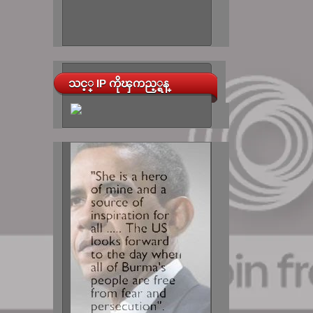
သင့္ IP ကိုၾကည့္ရန္