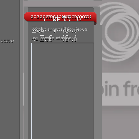
ေဒၚေအာင္ဆန္းစုၾကည္စကား
လြတ္လပ္စြာ ေျပာဆိုခြင့္႐ွိေပမ
ယ့္ လြတ္လပ္စြာ ဆဲဆိုခြင့္မ႐ွိ
းျပေသာစ