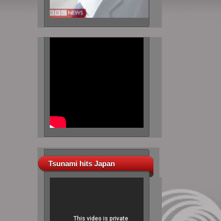
Tsunami hits Japan