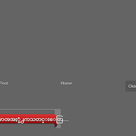
Post
Home
Old
ာၻအႏွံ႕ကသတင္းေတြ....