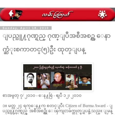
Sunday, April 18, 2010
ျပည္သူ႔ဂုဏ္ရည္ ဂုဏ္ျပဳအစီအစဥ္က ေနာ
က္ဆံုးစကာတင္(၅)ဦး ထုတ္ျပန္
စာအမွတ္ ၇/ ၂၀၁၀ - ေန႔စြဲ - ဧျပီ ၁၂၊ ၂၀၁၀
၁။ မတ္လ ၂၄ ရက္ေန႔က စတင္ျပီး Citizen of Burma Award - ျ
ပည္သူ႔ဂုဏ္ရည္ အစီအစဥ္ကို ေၾကျငာခ်က္ထုတ္ျပန္ခဲ့သည္။ ျမန္