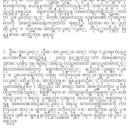
မ်ားၾကားမွ ယေန႔ထက္ထိ အဆိုပါလုပ္ငန္းကို တစုိက္မတ္မတ္ လု
ပ္ကိုင္သူျဖစ္သည္။ အျခားအင္န္ဂ်ီအိုလုပ္ငန္းအမ်ားအျပားရွိသည့္ၾကား
က ျဖဴျဖဴသင္းႏွင့္ မိတ္ေဆြမ်ားသည္ လူနာမ်ား၏ လိုအပ္ခ်က္
မ်ားကို အခက္အခဲမ်ားၾကားထဲက ရဲရင့္စြာ ထုတ္ေဖာ္ေျပာ
ဆိုျခင္း၊ လႈပ္ရွားေဆာင္ရြက္ျခင္းျဖင့္ ကိုယ့္အားကိုယ္ကိုး စြ
န္႔စားေဆာင္ရြက္ေနရသူ
5. ဦးေအးျမင့္၊ (ဦးေအးျမင့္ေမာင္) လမ္းျပၾကယ္ဥ
ပေဒအက်ဳိးေဆာင္အဖြဲ႔ - ၂၀၀၃ ခုႏွစ္ကတည္းက အဓမၼလုပ္
အားေပးခိုင္းေစျခင္းခံရသူ လယ္သမားမ်ား၊ အလုပ္သမားမ်ားႏွင့္
ရြာသားမ်ားအတြက္ စစ္အာဏာပိုင္မ်ားႏွင့္ ရင္ဆိုင္ေျဖရွင္းျခ
င္း၊ ဥပေဒေၾကာင္းအရ ကာကြယ္ေစာင့္ေရွာက္မႈမ်ား ေ
ပးျခင္းတို႔ကို ေဆာင္ရြက္သူ ေရွ႔ေနတဦး။ ႏိုင္ငံတကာအလု
ပ္သမားအဖြဲ႔ခ်ဳပ္ ( အိုင္အယ္လ္အို) ထံ စာရင္းမ်ား၊ အခ်က္အလက္မ်ား ျပဳစု
တိုင္ၾကားခဲ့သျဖင့္ စစ္အစုိးရက ေထာင္အၾကိမ္ၾကိမ္ခ်မွတ္ျပီး အေ
ရးယူျခင္း ခံရသူ ျဖစ္သည္။ ၎အျပင္ အသက္မျပည့္ဘဲ စစ္မႈထမ္း
ရန္ အဓမၼေခၚေဆာင္ျခင္း ခံရသူ ကေလးစစ္သားမ်ားကို ကာ
ကြယ္ေစာင့္ေရွာက္ျခင္းကိုလည္း ေဆာင္ရြက္ေနသူ ျဖ
စ္သည္။ ၎၏ ေရွ႔ေနလိုက္ခြင့္လိုင္စင္ကို စစ္အစုိးရက ရုတ္သိမ္းခဲ့ျပီး ျ
ဖစ္သည္။