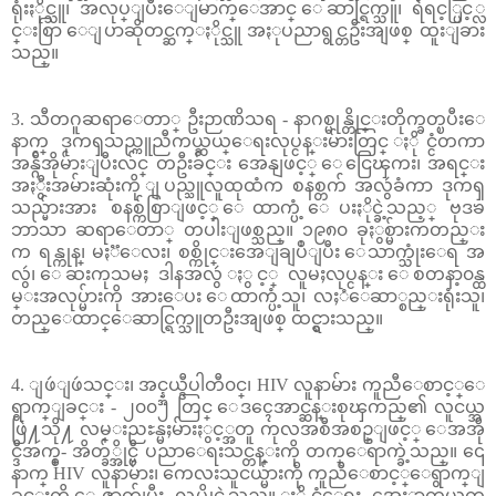
ရုံးႏိုင္သူ၊ အလုပ္ျပီးေျမာက္ေအာင္ ေဆာင္ရြက္သူ၊ ရဲရင့္ပြင့္လ
င္းစြာ ေျပာဆိုတင္ဆက္ႏိုင္သူ အႏုပညာရွင္တဦးအျဖစ္ ထူးျခား
သည္။
3. သီတဂူဆရာေတာ္ ဦးဉာဏိသရ - နာဂစ္မုန္တိုင္းတိုက္ခတ္ၿပီးေ
နာက္ ဒုကၡသည္ကူညီကယ္ဆယ္ေရးလုပ္ငန္းမ်ားတြင္ ႏိုင္ငံတကာ
အန္ဂ်ီအိုမ်ားျပီးလ်င္ တဦးခ်င္း အေနျဖင့္ ေငြေၾကး၊ အရင္း
အႏွီးအမ်ားဆုံးကို ျပည္သူလူထုထံက စနစ္တက် အလွဴခံကာ ဒုကၡ
သည္မ်ားအား စနစ္က်စြာျဖင့္ ေထာက္ပံ့ ေပးႏိုင္ခဲ့သည့္ ဗုဒၶ
ဘာသာ ဆရာေတာ္ တပါးျဖစ္သည္။ ၁၉၈၀ ခုႏွစ္မ်ားကတည္း
က ရန္ကုန္၊ မႏၱေလး၊ စစ္ကိုင္းအေျချပဳျပီး ေသာက္သုံးေရ အ
လွဴ၊ ေဆးကုသမႈ ဒါနအလွဴ ႏွင့္ လူမႈလုပ္ငန္း ေစတနာ့၀န္ထ
မ္းအလုပ္မ်ားကို အားေပး ေထာက္ပံ့သူ၊ လႈံေဆာ္စည္းရုံးသူ၊
တည္ေထာင္ေဆာင္ရြက္သူတဦးအျဖစ္ ထင္ရွားသည္။
4. ျဖဴျဖဴသင္း၊ အင္န္အယ္ဒီပါတီ၀င္၊ HIV လူနာမ်ား ကူညီေစာင့္ေ
ရွာက္ျခင္း - ၂၀၀၂ တြင္ ေဒၚေအာင္ဆန္းစုၾကည္၏ လူငယ္အ
ဖြဲ႔သို႔ လမ္းညႊန္မႈမ်ားႏွင့္အတူ ကုလအစီအစဥ္ျဖင့္ ေအအို
င္ဒီအက္စ္- အိတ္ခ်္အိုင္ဗီ ပညာေရးသင္တန္းကို တက္ေရာက္ခဲ့သည္။ ၎ေ
နာက္ HIV လူနာမ်ား၊ ကေလးသူငယ္မ်ားကို ကူညီေစာင့္ေရွာက္ျ
ခင္းကို ေဇာက္ခ်ျပီး လုပ္ကိုင္ခဲ့သည္။ ႏိုင္ငံေရး အေႏွာက္အယွက္