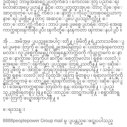
ဒ္မထိုးရင္ ဘာမွအဆင္အေျပတဲ့ကိစၥ ၊ ကေလးေတြ ပညာေရး
ဗလာစာအုပ္မေျပာနဲ႔ နိုင္ငံေတာ္ထုတ္ဖတ္စာအုပ္ေတာင္ လူေစ့ေ
အာင္မထုတ္ေပး နိုင္တဲ့ ကိစၥ ၊ ေနာက္ဆံုး ကိုယ့္မိသားစု၀င္တေယာက္
နာေရးျဖစ္လို႔ေတာင္ အဆင္ေျပေျပသျၤဂဳိလ္ဘို႔ ေ
တာ္ေတာ္ခက္တဲ့ကိစၥ ၊ ဘာပဲျဖစ္ျဖစ္မေျပာရဲေတာ့ပဲ အေၾ
ကာက္တရားၾကိးစိုးျပီး ၾကိတ္ခံေနၾကတာ ၾကာေနပါျပီ ။
အို ….အမိအဖ ျပည္သူအေပါင္းတို႔ ၊ မိမိတို႔ရဲ႕သားသမီးေျ
မးျမစ္ေတြကို ေခတ္ဆိုးရဲ႕အေမြေတြပဲ ေပးထားခဲ့ၾကေတာ့
မလား ၊ လူျဖစ္ရက်ိဳးမနပ္တဲ့ကၽြန္သေဘာက္ဘ၀ကို ကိုယ္တင္သာမက ေနာ
င္လာ ေနာက္သားေတြကိုပါ ဆက္ခံေစေတာ့မလား ၊ ရွစ္ေလးလံုး
အေရးေတာ္ပံုၾကီးမွာ ျပည္သူေတြရဲ႕သတၱိန႔ဲ မင္းဆိုးေ
တြျဖဳတ္ခ် ေအာင္ပြဲေတြရဘူးခဲ့ၾကတာမေမ့ပါနဲ႔ ၊ သမိုင္းေ
ခတ္က ရွစ္ေလးလံုးလို လူထုအံုၾကြ မွဳတစ္ရပ္ ၊ ရရာလက္နက္စြဲကို
င္တိုက္ပြဲ၀င္ၾကမဲ့ ေတာ္လွန္ေရးၾကီးတရပ္ကို ေတာင္းဆိုေနပါျ
ပီ ၊ အေၾကာက္တရားေတြထဲက ရုန္းထၾကပါစို႔ ၊ ျပည္
သူ႕အစိုးရတစ္ရပ္ ဖြဲ႔စည္းတည္ေထာင္ၾကပါစို႔ ၊ စစ္အာဏာရွ
င္ေတြကို ဖယ္ရွားၾကပါစို႔ ။
ေရႊသန္း
8888peoplepower Group mail မွ ျပန္လည္ေဖၚျပပါသည္