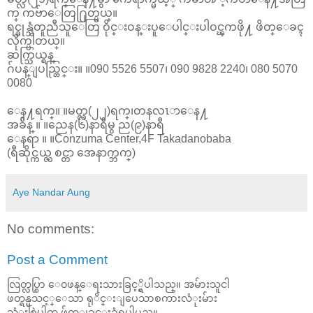
က္ ကဗ်ာေတြ႐ြတ္မယ္။
ရင္ခုန္သံတူညီသူေတြ ဝိုင္းဝန္းပူေပါင္းပါဝင္ၾကဖို႔ ဖိတ္ေခၚ
လိုက္ပါတယ္။
ဆက္သြယ္ရန္
ဂ်ပန္ျပည္တြင္း။ ။090 5526 5507၊ 090 9828 2240၊ 080 5070
0080
ေန႔ရက္။ ။မတ္လ(၂၂)ရက္၊တနလၤာေန႔
အခ်ိန္ ။ ။ညေန(၆)နာရီမွ ည(၉)နာရီ
ေနရာ ။ ။Conzuma Center,4F Takadanobaba
(ရီဆိုင္ကယ္လ္ စင္တာ အေနာက္ဘက္)
Aye Nandar Aung
No comments:
Post a Comment
လြတ္လပ္စြာ ေ၀ဖန္ေရးသားခြင့္ရွိပါသည္။ အမ်ားသူငါ
ဖတ္ရန္မသင့္ေသာ ရုိင္းျပေသာစကားလံုးမ်ား
သံုးစြဲပါက ဖ်က္ျခင္းခံရပါမည္။