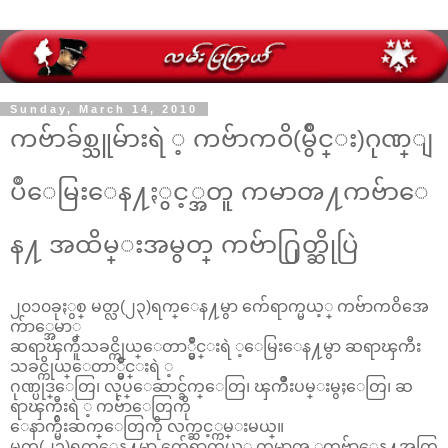
Sunday, March 14, 2010
ကဗ်ာခ်စ္သူမ်ားရဲ ့ ကဗ်ာကဝိ(မွိဳင္း)ဂုဏ္ျ
ပဳေမြးေန႔ႏွင့္အတူ ကမာၻ႔ကဗ်ာေ
န႔ အထိမ္းအမွတ္ ကဗ်ာ႐ြတ္ဆိုပြဲ
၂၀၁၀ခုႏွစ္ မတ္လ(၂၃)ရက္ေန႔မွာ က်ေရာက္မယ့္ ကဗ်ာကဝိအေ
က်ာ္အေမာ္
ဆရာၾကီူသခင္ကိုယ္ေတာ္မွိဳင္းရဲ ့ေမြးေန႔မွာ ဆရာၾကီး
သခင္ကိုယ္ေတာ္မွိဳင္းရဲ ့
ဂုဏ္ပုဒ္ေတြ၊ လုပ္ေဆာင္ခ်က္ေတြ၊ ၾကိဳးပမ္းမွႈေတြ၊ ဆ
ရာၾကီးရဲ ့ ကဗ်ာေတြကို
ေနာက္မ်ဴိးဆက္ေတြကို လက္ဆင့္ကမ္းမယ္။
မတ္လ(၂၁)ရက္ေန႔မွာ က်ေရာက္မယ့္ ကမာၻ ့ကဗ်ာေန႔အတြ