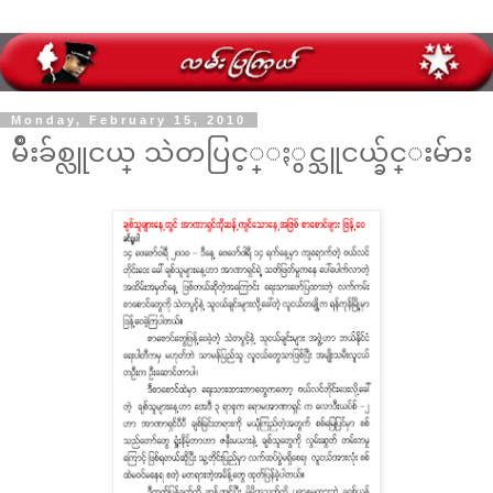
Monday, February 15, 2010
မ်ဳိးခ်စ္လူငယ္ သဲတပြင့္ႏွင္သူငယ္ခ်င္းမ်ား