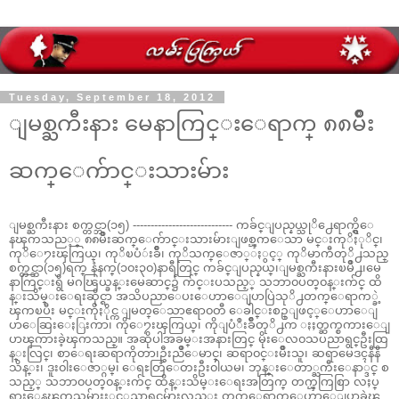
Tuesday, September 18, 2012
ျမစ္ႀကီးနား မေနာကြင္းေရာက္ ၈၈မ်ိဳး
ဆက္ေက်ာင္းသားမ်ား
ျမစ္ႀကီးနား စက္တင္ဘာ(၁၅) ---------------------------- ကခ်င္ျပည္နယ္သုိ႕ေရာက္ရွိေ
နၾကသည
့္ ၈၈မ်ိဳးဆက္ေက်ာင္းသားမ်ားျဖစ္ၾက
ေသာ မင္းကုိႏုိင္၊
ကုိေ႒းၾကြယ္၊ ကုိၿပံဴးခ်ိဳ၊ ကုိသက္ေဇာ္ႏွင့္ ကုိမာကီတုိ႕သည္
စက္တင္ဘာ(၁၅)ရက္ နံနက္(၁၀း၃၀)နာရီတြင္ ကခ်င္ျပည္နယ္၊ျမစ္ႀကီးနားၿမိဳ႕၊
မေ
နာကြင္းရွိ မဂၽြယ္ခန္းမေဆာင္၌ က်င္းပသည့္ သဘာ၀ပတ္၀န္းက်င္ ထိ
န္းသိမ္းေရးဆိုင္ရာ အသိပညာေပးေဟာေျပာပြဲသုိ႕တက္ေရာက
္ခဲ့
ၾကၿပီး မင္းကိုႏိုင္က ျမတ္ေသာဧရာ၀တီ ေခါင္းစဥ္ျဖင့္ေပာာေျ
ပာေဆြးေႏြး
ကာ၊ ကိုေ႒းၾကြယ္၊ ကိုျပံဳးခ်ဳိတုိ႕က ႏႈတ္ဆက္စကားေျ
ပာၾကားခဲ့ၾကသည္။ အဆိုပါအခမ္းအနားတြင္ မိုးေလ၀သပညာရွင္ဦးထြ
န္းလြင္၊ စာေရးဆရာကိုတာ၊ဦးညိဳေမာင္၊ ဆရာ၀င္းမ်ဳိးသူ၊ ဆရာမေဒၚနီနီ
သိန္း၊ ဒူး၀ါးေဇာ္ဂမ္၊ ေရႊတြံေတးဦး၀ါယမ၊ ဘုန္းေတာ္ႀကီးေနာ္ဒင္ စ
သည့္ သဘာ၀ပတ္၀န္းက်င္ ထိန္းသိမ္းေရးအတြက္ တက္ၾကြစြာ လႈပ္
ရွားေနၾကသူမ်ားႏွင့္ပညာရွင္
မ်ားလည္း တက္ေရာက္ေဟာေျပာခဲ့ၾ