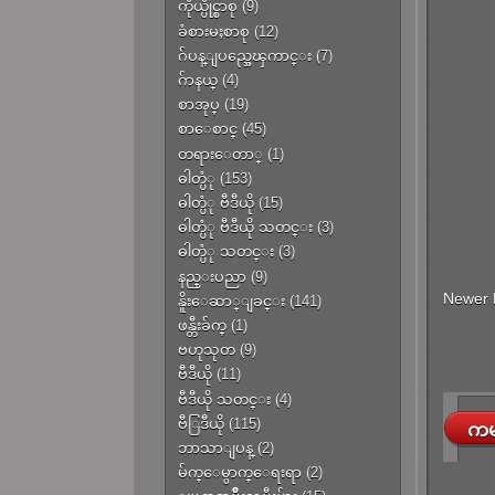
ကိုယ္ပိုင္စာစု
(9)
ခံစားမႈစာစု
(12)
ဂ်ပန္ျပည္အေၾကာင္း
(7)
ဂ်ာနယ္
(4)
စာအုပ္
(19)
စာေစာင္
(45)
တရားေတာ္
(1)
ဓါတ္ပံု
(153)
ဓါတ္ပံု ဗီဒီယို
(15)
ဓါတ္ပံု ဗီဒီယို သတင္း
(3)
ဓါတ္ပံု သတင္း
(3)
နည္းပညာ
(9)
Newer 
နိူးေဆာ္ျခင္း
(141)
ဖန္တီးခ်က္
(1)
ဗဟုသုတ
(9)
ဗီဒီယို
(11)
ဗီဒီယို သတင္း
(4)
ဗီြဒီယို
(115)
ကမ
ဘာသာျပန္
(2)
မ်က္ေမွာက္ေရးရာ
(2)