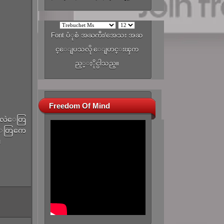
Font ပံုစံ အႀကီး/အေသး အဆ
င္ေျပသလို ေျပာင္းၾက
ည့္ႏိုင္ပါသည္။
Freedom Of Mind
းအလဲေတြ
ူ ေတြကေ
။