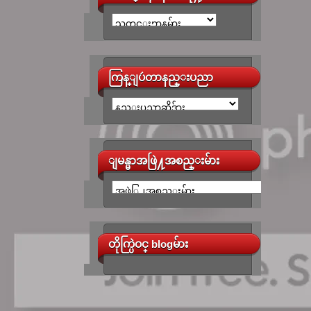
ကြန္ျပဴတာနည္းပညာ
ျမန္မာအဖြဲ႔အစည္းမ်ား
တိုက္ပြဲဝင္ blogမ်ား