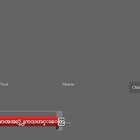
Post
Home
Old
ာၻအႏွံ႕ကသတင္းေတြ....