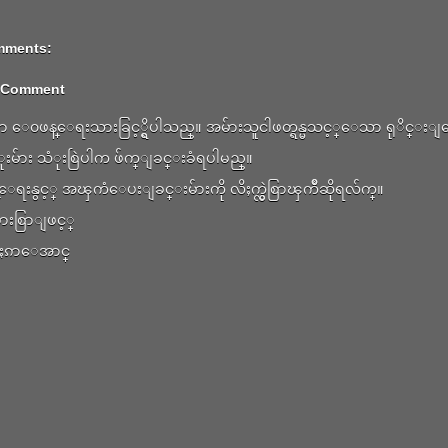
mments:
a Comment
္စြာ ေ၀ဖန္ေရးသားခြင့္ရွိပါသည္။ အမ်ားသူငါဖတ္ရန္မသင့္ေသာ ရုိင္
းမ်ား သံုးစြဲပါက ဖ်က္ျခင္းခံရပါမည္။
ရးနွင့္ အၾကံေပးျခင္းမ်ားကို လိႈက္လွဲစြာၾကိဳဆိုရလ်က္။
းစြာျဖင့္
ႏၵာေအာင္