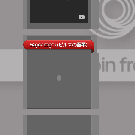
ဗမာ့ေစာင္း (ビルマの竪琴）