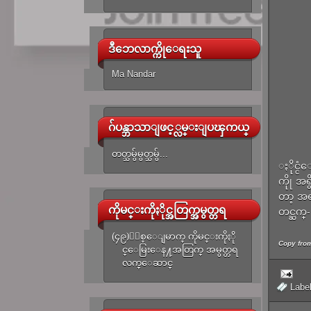
ဒီဘေလာက္ကိုေရးသူ
Ma Nandar
ဂ်ပန္ဘာသာျဖင့္လမ္းျပၾကယ္
တတ္သမွ်မွတ္သမွ်...
ႏိုင္
ကိုု အ
တာ့ အရ
ကိုမင္းကိုႏိုင္အတြက္အမွတ္တရ
တင္ဆက္- 
(၄၉)ႏွစ္ေျမာက္ ကိုမင္းကိုႏို
Copy fro
င္ေမြးေန႔အတြက္ အမွတ္တရ
လက္ေဆာင္
Labe