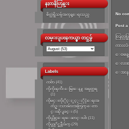
နႏၵာနိဟြန္း
No co
စိတ္ထဲရွိသမွ်အကုန္ေရးသည္
Post 
လြတ္လပ
လမ္းျပၾကယ္မွာ တင္သမွ်
ကားလံု
ေ၀ဖန္ေ
ေလးစာ
Labels
ေအးန
ကဗ်ာ
(41)
ကိုကိုၾကီး ေမြးေန႔ အမွတ္တရ
(1)
ကိုမင္းကိုႏိုင္ႏွင့္ႏိုင္ငံေရးအ
က်ဥ္းသားမ်ားအတြက္ ေတာ
င္းဆိုျခင္း
(5)
ကိုယ္တိုင္ေရးေဆာင္းပါး
(11)
ကိုယ္တုိင္ဖန္တီးခ်က္
(29)