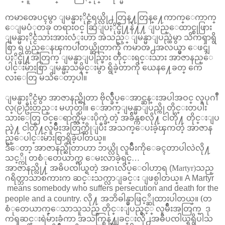
ကမာၻေပၚမွာ ျမန္မာႏိုင္ငံရယ္လို႕ တြန္႔တြန္႔ေကာက္ေကာက္
ေျမပံုတခု တရားဝင္ ဆြဲျပႏိုင္ဖို႔နဲ႔ဲ႔ ျပည္ေထာင္စုဖြား
ျမန္မာႏိုင္ငံသားအားလံုးဟာ အဲသည့္ ျမန္မာျပည္ထဲမွာ သိကၡာရွိ
စြာ ရပ္တည္ေနၾကပါတယ္ဆိုတာကို ကမာၻ႕အလယ္မွာ ေဖၚျ
ပႏိုင္ဖို႔အတြက္ ျမန္မာျပည္ဖြား တိုင္းရင္းသား အာဇာနည္ေ
ပါင္းမ်ားစြာ ျမန္မာ့သမိုင္းမွာ ရွိခဲ့တာကို ယေန႔ေခတ္ ကေ
လးေတြ မသိေတာ့ပါ။
ျမန္မာႏိုင္ငံမွာ အာဇာနည္ဆိုတာ ဗိုလ္ခ်ဳပ္ေအာင္ဆန္းအပါအဝင္ လူပုဂၢိဳ
လ္(၉)ဦးတည္း မဟုတ္ပါ။ ေအာက္ျမန္မာျပည္ကို တိုင္းတပါး
သားေတြ ဝင္ေရာက္သိမ္းပိုက္ခဲ့တဲ့ အခ်ိန္ကစလို႔ ငါတို႔ တိုင္းျပ
ည္နဲ႔ ငါတို႔လူမ်ဳိးအတြက္ဆိုျပီး အသက္ေပးခဲ့ၾကတဲ့ အာဇာန
ည္ေပါင္းမ်ားစြာရွိခဲ့ပါတယ္။
ဒီေတာ့ အာဇာနည္ဆိုတာဟာ ဘယ္လို လူမ်ဳိးကိုေခၚတာပါလဲလို႔
သင့္ကို တစံုတေယာက္က ေမးလာခဲ့ရင္…
အာဇာနည္လို႔ အဓိပၸါယ္ရတဲ့ အဂၤလိပ္ေဝါဟာရ (
Martyr)သည္
ဂရိတ္ဘာသာစကားက ဆင္းသက္လာျခင္း ျဖစ္ပါတယ္။
A Martyr
means somebody who suffers persecution and death for the
။ (
people and a country.
လို႔ အဘိဓါန္မွာဖြင့္ဆိုထားပါတယ္
တ
စံုတေယာက္ေသာသူသည္ တိုင္းျပည္နွင့္ လူမ်ိဳးအတြက္ ဒု
ကၡဆင္းရဲမ်ားခံကာ အသက္စြန္႔ျခင္းလို႕အဓိပၸါယ္ရရွိပါသ