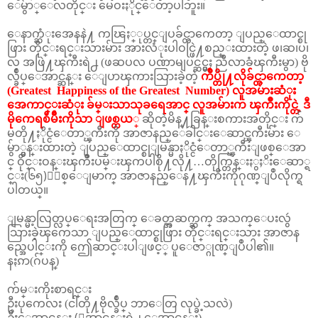
ေမွ်ာ္ေလတိုင္း မေဝးႏိုင္ေတာ့ပါဘူး။
ေနာက္ဆံုးအေနနဲ႔ ကၽြႏ္ုပ္တင္ျပခ်င္တာကေတာ့ ျပည္ေထာင္စု
ဖြား တိုင္းရင္းသားမ်ား အားလံုးပါဝင္ဖြဲ႔စည္းထားတဲ့ ဖ၊ဆ၊ပ၊
လ အဖြဲ႔ၾကီးရဲ႕ (ဖဆပလ ပဏာမျပင္ဆင္မွႈ ညီလာခံၾကီးမွာ) ဗို
လ္ခ်ဳပ္ေအာင္ဆန္း ေျပာၾကားသြားခဲ့တဲ့
က်ဳပ္တို႔လိုခ်င္တာကေတာ့
(Greatest Happiness of the Greatest Number) လူအမ်ားဆံုး
အေကာင္းဆံုး ခ်မ္းသာသုခရေအာင္ လူအမ်ားက ၾကိဳးကိုင္တဲ့ ဒီ
မိုကေရစီမ်ဳိးကိုသာ ျဖစ္တယ
္
ဆိုတဲ့မိန္႔ခြန္းစကားအတိုင္း က်
မတို႔ႏိုင္ငံေတာ္ၾကီးကို အာဇာနည္ေခါင္းေဆာင္ၾကီးမ်ား ေ
မွ်ာ္မွန္းထားတဲ့ ျပည္ေထာင္စုျမန္မာႏိုင္ငံေတာ္ၾကီးျဖစ္ေအာ
င္ ဝိုင္းဝန္းၾကိဳးပမ္းၾကပါစို႔လို႔…တိုက္တြန္းႏွႈိးေဆာ္ရ
င္း(၆၅)ႏွစ္ေျမာက္ အာဇာနည္ေန႔ၾကီးကိုဂုဏ္ျပဳလိုက္ရ
ပါတယ္။
ျမန္မာ့လြတ္လပ္ေရးအတြက္ ေခတ္အဆက္ဆက္ အသက္ေပးလွဴ
သြားခဲ့ၾကေသာ ျပည္ေထာင္စုဖြား တိုင္းရင္းသား အာဇာန
ည္အေပါင္းကို ဤေဆာင္းပါျဖင့္ ပူေဇာ္ဂုဏ္ျပဳပါ၏။
နႏၵာ(ဂ်ပန္)
က်မ္းကိုးစာရင္း
ဦးပုကေလး (ငါတို႔ဗိုလ္ခ်ဳပ္ ဘာေတြ လုပ္ခဲ့သလဲ)
ဦးေအာင္သန္း (ေအာင္သန္းရဲ႕ ေအာင္ဆန္း)