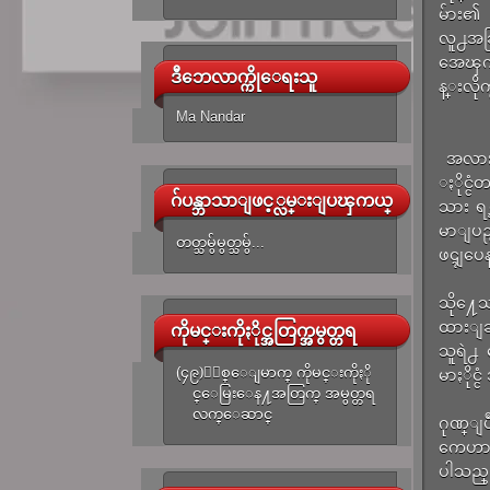
မ်ား၏ 
လူ႕အခြ
အေၾကာ
ဒီဘေလာက္ကိုေရးသူ
န္းလို
Ma Nandar
အလားတ
ႏိုင္င
ဂ်ပန္ဘာသာျဖင့္လမ္းျပၾကယ္
သား ရင
မာျပည္
တတ္သမွ်မွတ္သမွ်...
ဖၚျပ
သို႔ေသ
ထားျခင
ကိုမင္းကိုႏိုင္အတြက္အမွတ္တရ
သူရဲ႕
(၄၉)ႏွစ္ေျမာက္ ကိုမင္းကိုႏို
မာႏိုင
င္ေမြးေန႔အတြက္ အမွတ္တရ
လက္ေဆာင္
ဂုဏ္ျ
ကေဟာပ
ပါသည္