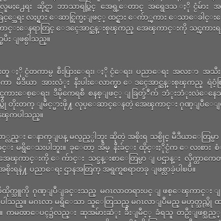
လူမႈ႕ေရး ဆိုင္ရာ ဘာသာရပ္တြင္ အေရွ့ေတာင္ အရွေဒသ ႏိုင္ငံမ်ား အ
င့္အေရး လႈပ္ရွား ေဆာင္ရြက္မႈျဖင့္ ထင္ရွား ေက်ာ္ၾကား ေသာေခါင္းေ
င္းေနရာတြင္ ေဒၚေအာင္ဆန္းစုၾကည္ အေၾကာင္းကို သင္ၾကားရန
က္ၿပီး
ျဖစ္ပါသည္။
ူ ႏိုင္ငံတကာမွ စီးပြားေရး၊ ႏိုင္ငံေရး၊ ပညာေရး အလႊာ အသီးသ
ံတကာ မီဒီယာ အားလံုး နီးပါးေလာက္မွာ ေဒၚေအာင္ဆန္းစုၾကည္ ရဲဝံ့စြ
္ၾကားေစ့ေရး၊ ဒီမိုကေရစီ စနစ္ျဖင့္ ျခြတ္ခ်ံဳက် ဘံုးဘံုးလဲေနေ
ကို တိုးတက္ ျမဳင့္မားဖို႔ လုပ္ေဆာင္ေနတဲ့ အေၾကာင္း ဂုဏ္ျပဳေျ
ေနၾကပါသည္။
ာ္လည္း ေနာက္ျပန္ မလွည့္ပါဘူး ဆိုတဲ့ အစိုးရ သစ္ပိုင္ မီဒီယာေတြမ
္း မရွိေသးပါဘူး။ ခုေတာ့ အိမ္ နီးခ်င္း ထိုင္းႏိုင္ငံက ေလးစား စံ
 အေၾကာင္းကို ေက်ာင္း သင္ခန္းစာေတြမွာ ျပဌာန္း လိုက္တာကေတ
္ငံ အစိုးရနဲ႔ ပညာေရး ဌာနအတြက္ အရွက္ရစရာတခု ျဖစ္လာခဲ့ပါၿပီ။
ပဳထိုက္သူကို ဂုဏ္ျပဳျခင္းသည္ မဂၤလာတရားပင္ ျဖစ္ေၾကာင္း ျ
ါသည္။ မဂၤလာ မရွိေသာ သူေတြသည္ မဂၤလာျပဳမည္ မဟုတ္သည္ကို ထင
။ ကမၻာေပၚ၌လည္း ဆုအမ်ားဆံုး ခ်ီးျမဳင့္ ခံရသူ တဦးျဖစ္သည