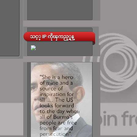
သင့္ IP ကိုၾကည့္ရန္