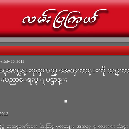
y, July 20, 2012
ေအာင္ဆန္းစုၾကည္ အေၾကာင္းကို သင္ၾကား
င္းပညာေရးမွ ျပဌာန္း
.2012
ႏိုင္ငံ စာသင္ေက်ာင္း မ်ားတြင္ မူလတန္း အဆင့္ ၄ တန္း ေက်ာင္