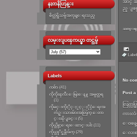
အာင္ ဆ
နႏၵာနိဟြန္း
ည္ ျဖစ
စိတ္ထဲရွိသမွ်အကုန္ေရးသည္
သတင္းရင
လမ္းျပၾကယ္မွာ တင္သမွ်
Labe
Labels
No co
ကဗ်ာ
(41)
Post 
ကိုကိုၾကီး ေမြးေန႔ အမွတ္တရ
(1)
လြတ္လပ
ကိုမင္းကိုႏိုင္ႏွင့္ႏိုင္ငံေရးအ
က်ဥ္းသားမ်ားအတြက္ ေတာ
ကားလံု
င္းဆိုျခင္း
(5)
ေ၀ဖန္ေ
ကိုယ္တိုင္ေရးေဆာင္းပါး
(11)
ကိုယ္တုိင္ဖန္တီးခ်က္
(29)
ေလးစာ