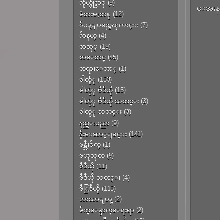
ကိုယ္ပိုင္စာစု
(9)
ေအးန
ခံစားမႈစာစု
(12)
ဂ်ပန္ျပည္အေၾကာင္း
(7)
ဂ်ာနယ္
(4)
စာအုပ္
(19)
စာေစာင္
(45)
တရားေတာ္
(1)
ဓါတ္ပံု
(153)
ဓါတ္ပံု ဗီဒီယို
(15)
ဓါတ္ပံု ဗီဒီယို သတင္း
(3)
ဓါတ္ပံု သတင္း
(3)
နည္းပညာ
(9)
နိူးေဆာ္ျခင္း
(141)
ဖန္တီးခ်က္
(1)
ဗဟုသုတ
(9)
ဗီဒီယို
(11)
ဗီဒီယို သတင္း
(4)
ဗီြဒီယို
(115)
ဘာသာျပန္
(2)
မ်က္ေမွာက္ေရးရာ
(2)