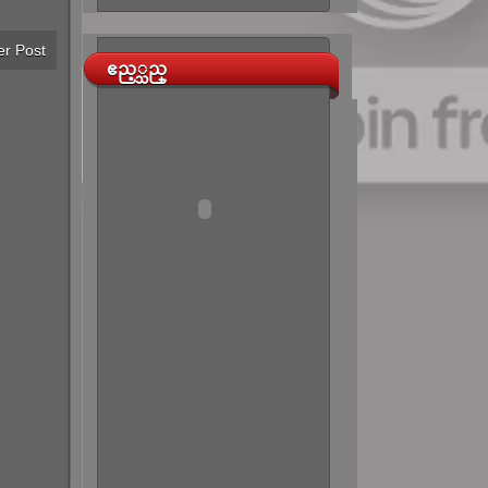
er Post
ဧည့္သည္