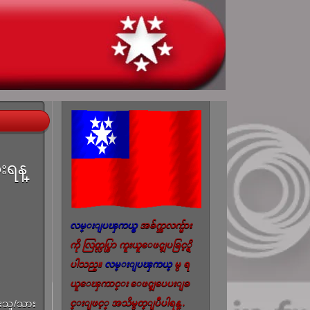
ရန္
လမ္းျပၾကယ္
မွ အခ်က္အလက္မ်ား
ကို လြတ္လပ္စြာ ကူးယူေဖၚျပခြင့္ရွိ
ပါသည္။
လမ္းျပၾကယ္
မွ ရ
ယူေၾကာင္း ေဖၚျပေပးျခ
င္းျဖင့္ အသိမွတ္ျပဳပါရန္..
းသူ/သား