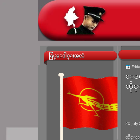
ခြပ္ေဒါင္းအလံ
Frida
ေဒၚ
ထို
20.july
ထိုင္း