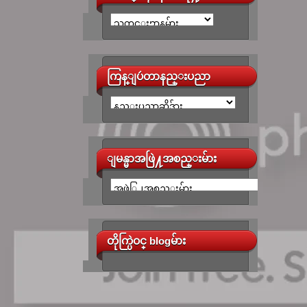
ကြန္ျပဴတာနည္းပညာ
ျမန္မာအဖြဲ႔အစည္းမ်ား
တိုက္ပြဲဝင္ blogမ်ား