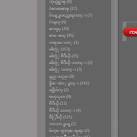
ကိုယ္ပိုင္စာစု
(9)
ခံစားမႈစာစု
(12)
ဂ်ပန္ျပည္အေၾကာင္း
(7)
ဂ်ာနယ္
(4)
စာအုပ္
(19)
ကမ
စာေစာင္
(45)
တရားေတာ္
(1)
ဓါတ္ပံု
(153)
ဓါတ္ပံု ဗီဒီယို
(15)
ဓါတ္ပံု ဗီဒီယို သတင္း
(3)
ဓါတ္ပံု သတင္း
(3)
နည္းပညာ
(9)
နိူးေဆာ္ျခင္း
(141)
ဖန္တီးခ်က္
(1)
ဗဟုသုတ
(9)
ဗီဒီယို
(11)
ဗီဒီယို သတင္း
(4)
ဗီြဒီယို
(115)
ဘာသာျပန္
(2)
မ်က္ေမွာက္ေရးရာ
(2)