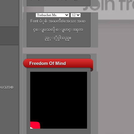
Font ပံုစံ အႀကီး/အေသး အဆ
င္ေျပသလို ေျပာင္းၾက
ည့္ႏိုင္ပါသည္။
Freedom Of Mind
းျပေသာစ