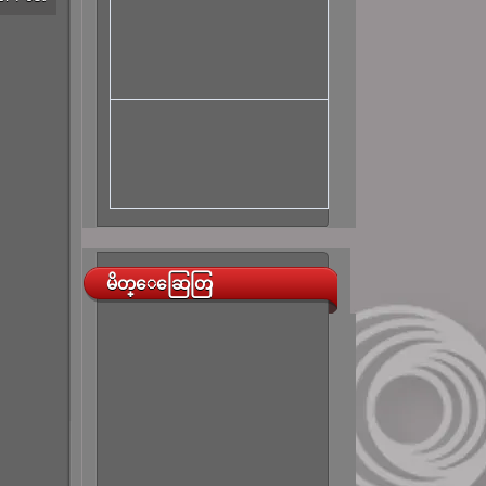
မိတ္ေဆြေတြ