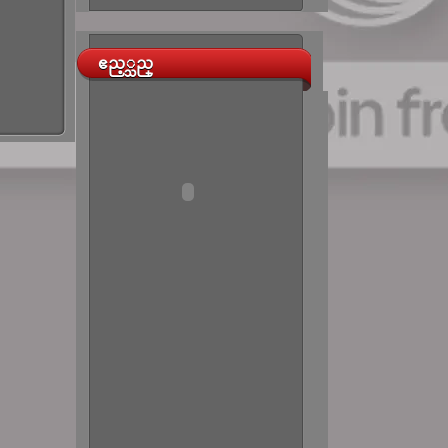
ဧည့္သည္