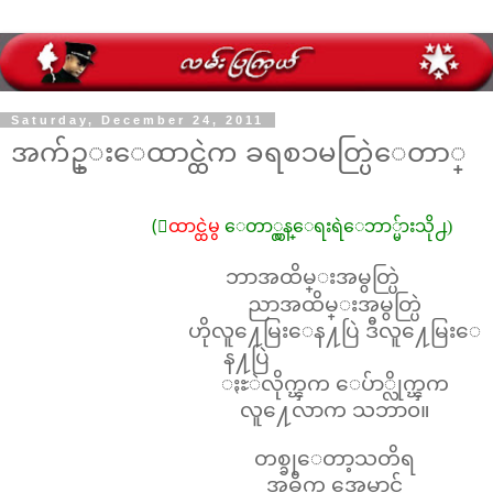
Saturday, December 24, 2011
အက်ဥ္းေထာင္ထဲက ခရစၥမတ္ပြဲေတာ္
(
ေထာင္ထဲမ
ွ ေတာ္လွန္ေရးရဲေဘာ္မ်ားသို႕)
ဘာအထိမ္းအမွတ္ပြဲ
ညာအထိမ္းအမွတ္ပြဲ
ဟိုလူ႔ေမြးေန႔ပြဲ ဒီလူ႔ေမြးေ
န႔ပြဲ
ႏႊဲလိုက္ၾက ေပ်ာ္လိုက္ၾက
လူ႔ေလာက သဘာ၀။
တစ္ခုေတာ့သတိရ
အဓိက အေမွာင္က်