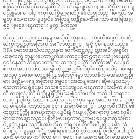
က်ာ္ ျဖတ္သန္း ေလွ်ာက္လွမ္း လာႏိုင္ခဲ့ျခင္းဟာ အာရွ ပစိဖိတ္
စစ္ပြဲႀကီး အၿပီး ေနာက္ပုိင္း ဂ်ပန္ ျမန္မာ ႏွစ္ႏိုင္ငံ လုပ္သား ျ
ပည္သူမ်ား ေပါင္းကူး ဆက္ဆံေရးတို႔၏ တစ္ခုတည္းေသာ အ
မွတ္ သေကၤတ ျဖစ္ၿပီး၊ အလြန္ တန္ဘိုးႀကီးေသာ အေမြအႏွ
စ္ပင္ ျဖစ္ေၾကာင္း မွတ္ယူမိသည္။
သို႔ေသာ္လည္း ယေန႔ အဆိုပါ ဘုန္းေတာ္ႀကီးေက်ာင္းရဲ့
ဆက္လက္ရပ္တည္မႈအတြက္ အႏၱရာယ္မ်ားႏွင့္ ရင္ဆိုင္ေနရပါသည္။
RFA ဗမာစာအသံလႊင့္ဌာနက ႀကိဳတင္လႊင့္ထုတ္ထားၿပီျဖစ္ၿပီး၊
ယခုလက္ရွိ ဘုန္းေတာ္ႀကီးေက်ာင္းတြင္သတင္းသံုးေနထို
င္ေနေသာ ဆရာေတာ္မ်ား၊ ဆက္ႏြယ္ရာ ပုဂၢဳိလ္မ်ား၏ ေျပာ
စကား အရ၊ ဘာသာေရး ဆိုင္ရာ စည္းကမ္း ထိန္းသိမ္းေရး
အလုပ္ အမႈေဆာင္အဖဲြ႕ အတြင္းမွာ သာသနိက အေဆာက္အဦး
မ်ား ဖ်က္သိမ္းရန္ အတြက္ အျပင္းအထန္ အေရး ဆိုေနသည့္
သေဘာမ်ား ရွိေနပါသည္။ ၄င္းအျပင္ မၾကာေသးမီက ေစ
တီ တစ္ခုလံုးကို ပိတ္ဆို႔ရုတ္သိမ္းပစ္ရံုသာမက၊ အဆိုပါ ဆရာေ
တာ္ ၂ ပါး မွာလည္း ယခုလ ၂၅ ရက္ေန႔ အထိ ပစ္ခြာ ေရွာင္ဖ
ယ္ ေနပါေတာ့သည္။ ၄င္း အမႈကိစၥႏွင့္ ပတ္သက္ၿပီး RFA ၏
ထုတ္လႊင့္ခ်က္ကို အေၾကာင္းျပဳ၍ ဂ်ပန္ႏိုင္ငံေရာက္ ဗမာ လူမ်ဳိး
မ်ားၾကားမွာလည္း စိုးရိမ္ေၾကာင့္ၾကမႈ ေျပာဆိုသံမ်ား
ပ်ံ႕ႏွံ႔ေနပါသည္။ အနယ္နယ္ အရပ္ရပ္၊ တိုက်ဴိၿမိဴ႕ရွိ ျမန္မာ သံ
ရံုးႏွင့္ ျမန္မာ ႏိုင္ငံ အစိုးရ၏ သက္ဆိုင္ရာ တာဝန္ရွိ ပုဂၢိဳလ္မ်ားပါ ၎ျပႆ
နာကို ေသခ်ာ ကုိင္တြယ္ ေျဖရွင္း ေနၾကရၿပီး၊ အေဆာက္အ