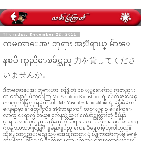
Thursday, December 22, 2011
ကမၻာေအး ဘုရား အႏၱရာယ္ မ်ားေ
နၿပီ ကူညီေစခ်င္သည္ 力を貸してくださ
いませんか。
ဒီကမၻာေအး ဘုရားဟာ လြန္ခဲ့တဲ့ ၁၀ ႏွစ္ေက်ာ္ ကတည္း
က က်ေနာ္ရဲ့ မိတ္ေဆြ Mr. Yasuhiro Kurashima ရဲ့ ေက်းဇူးေၾ
ကာင့္ သိခြင့္ ရခဲ့တာပါ။ Mr. Yasuhiro Kurashima ရဲ့ မနီးမေဝး
ေနရာမွာ ေနထုိင္ၿပီး၊ အဲဒီဘုရားကုိ တစ္ႏွစ္ ၃ ေခါက္ေ
လာက္ ေရာက္ပါတယ္။ က်ေနာ္လည္း က်ေနာ္ထုတ္ထားတဲ့ ဝိပႆနာ
တရား အားထုတ္နည္း (မိုးကုတ္ ဆရာေတာ္ ဘုရားႀကီးနည္း)
ဂ်ပန္ ဘာသာျပန္ကုိ ျမန္မာျပည္ ကေန ပို႔ေပးခဲ့ဘူးပါတယ္။
သို႔ေသာ္လည္း မည္သည့္ အေၾကာင္း ျပန္ၾကားစာကုိမွ် မရခဲ့
ဘူးပါဘူး။ ဒါေပမဲ့ ဒီကေန႔ေတာ့ မည္သည့္ အေၾကာင္းေၾ