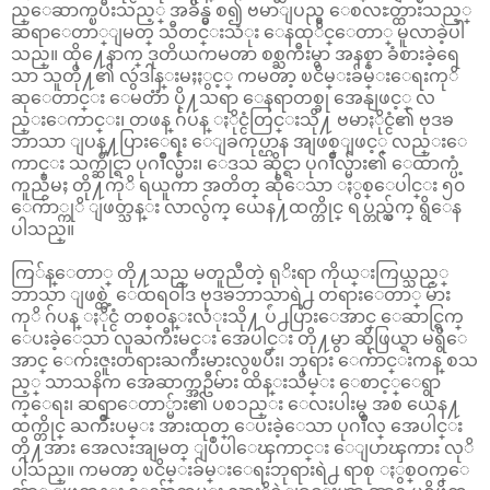
ည္ေဆာက္ၿပီးသည့္ အခ်ိန္မွ စ၍ ဗမာျပည္မွ ေစလႊတ္ထားသည့္
ဆရာေတာ္ျမတ္ သီတင္းသံုး ေနထုိင္ေတာ္ မူလာခဲ့ပါ
သည္။ ထို႔ေနာက္ ဒုတိယကမၻာ စစ္ႀကီးမွာ အနစ္နာ ခံစားခဲ့ရေ
သာ သူတို႔၏ လွဴဒါန္းမႈႏွင့္ ကမၻာ့ ၿငိမ္းခ်မ္းေရးကုိ
ဆုေတာင္း ေမတၱာ ပို႔သရာ ေနရာတစ္ခု အေနျဖင့္ လ
ည္းေကာင္း၊ တဖန္ ဂ်ပန္ ႏိုင္ငံတြင္းသို႔ ဗမာႏိုင္ငံ၏ ဗုဒၶ
ဘာသာ ျပန္႔ပြားေရး ေျခကုပ္ဌာန အျဖစ္ျဖင့္ လည္းေ
ကာင္း သက္ဆိုင္ရာ ပုဂၢိဳလ္မ်ား၊ ေဒသ ဆိုင္ရာ ပုဂၢိဳလ္မ်ား၏ ေထာက္ပံ့
ကူညီမႈ တို႔ကုိ ရယူကာ အတိတ္ ဆိုေသာ ႏွစ္ေပါင္း ၅၀
ေက်ာ္ကုိ ျဖတ္သန္း လာလွ်က္ ယေန႔ထက္တိုင္ ရပ္တည္လွ်က္ ရွိေန
ပါသည္။
ကြ်န္ေတာ္ တို႔သည္ မတူညီတဲ့ ရုိးရာ ကိုယ္းကြယ္သည့္
ဘာသာ ျဖစ္တဲ့ ေထရဝါဒ ဗုဒၶဘာသာရဲ႕ တရားေတာ္ မ်ား
ကုိ ဂ်ပန္ ႏိုင္ငံ တစ္ဝန္းလံုးသို႔ ပ်ံ႕ပြားေအာင္ ေဆာင္ရြက္
ေပးခဲ့ေသာ လူႀကီးမင္း အေပါင္း တို႔မွာ ဆိုဖြယ္ရာ မရွိေ
အာင္ ေက်းဇူးတရားႀကီးမားလွၿပီး၊ ဘုရား ေက်ာင္းကန္ စသ
ည့္ သာသနိက အေဆာက္အဦမ်ား ထိန္းသိမ္း ေစာင့္ေရွာ
က္ေရး၊ ဆရာေတာ္မ်ား၏ ပစၥည္း ေလးပါးမွ အစ ယေန႔
ထက္တိုင္ ႀကိဳးပမ္း အားထုတ္ ေပးခဲ့ေသာ ပုဂၢိဳလ္ အေပါင္း
တို႔အား အေလးအျမတ္ ျပဳပါေၾကာင္း ေျပာၾကား လုိ
ပါသည္။ ကမၻာ့ ၿငိမ္းခ်မ္းေရးဘုရားရဲ႕ ရာစု ႏွစ္ဝက္ေ