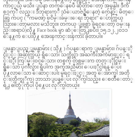
ကာင့္ရယ္ မသိ။ ျပႆနာ တက္ေနၿပီ ဆိုတာေတာ့ အမွန္ပါ။ ဒီကိ
စၥကုိ လည္း ဒီဘုရားကုိ သံေယာဇဥ္ရွိေနတဲ့ က်ေနာ့္ မိတ္ေ
ဆြ ကပင္ ( “ကမၻာ့ ၿငိမ္းခ်မ္းေရး ဘုရား” ေပ်ာက္ကြယ္
သြားေတာ့မလား မသိဘူး။ တကယ္ ျဖစ္လာ ခဲ့ရင္ေတာ့ ဝမ္းန
ည္းစရာပဲ)လို႔ Face book မွာ ဆံုေတြ႕ၿပီး၊ ၁၅.၁၂.၂၀၁၁
ေန႔က ေပးပို႔ အေၾကာင္းၾကား ခဲ့တာပါ။
ျမန္မာျပည္မွ ျမန္မာမ်ား ( သို႔ ) ဂ်ပန္ေရာက္ ျမန္မာမ်ား၊ ဂ်ပန္ႏို
င္ငံႏွင့္ အဆက္သြယ္ ရွိေသာ၊ သက္ဆိုင္ရာ အႀကီးအကဲမ်ားႏွင့္ ရ
င္းႏွီး ကြ်မ္းဝင္ေသာ၊ တစ္ဖက္ တစ္လမ္းက တတ္ႏိုင္စြမ္း
ရွိေသာ ပုဂၢိဳလ္မ်ား ရွိပါက အကူအညီမ်ား ေပးႏိုင္ပါရန္ ေပး
ပို႔လာေသာ ေဆာင္းပါး မူရင္းႏွင့္ အတူ ေအာက္ပါ အတို
င္း(တိုက္ရုိက္) ဘာသာျပန္ေပး လုိက္ပါသည္။ ေစတီေတာ္
ရဲ႕ ဓါတ္ပံုကိုပါ ပို႔ေပး လုိက္ပါတယ္။