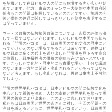
を契機として在日ビルマ人の間にも危惧する声が広がり始
めています。他方、東京のミャンマー大使館や本国政府関
係者もこの問題は把握しているとのことですが、施設の今
後と僧侶の処遇に関してはっきりとした態度を表明するに
は至っていません。
ウー・ヌ政権の仏教振興政策については、皆様の評価も決
して一様ではないと存じます。しかしビルマ本国でも知ら
れる「門司のパゴダ」は、日緬両国の文化交流の歴史にと
ってかけがえのない場所であることは確かです。建物はビ
ルマ戦線に多くの兵士を送り出した門司港を見下ろす高台
に位置し、戦争犠牲者の供養の意味も込(こ)められていま
す。こうした文化的・歴史的にも貴重な場が、十分な議論
のないまま一方的に閉鎖・廃止されることがあってはなら
ないと考えます。もし廃止となれば、再建は事実上不可能
でしょう。
門司の世界平和パゴダは、日本とビルマの間に仏教文化を
中心として親善を深め、人類の幸福と世界平和を願って両
国民の善意により出来た、このように言われております。
私たちは日緬両国と世界の皆さんに対し、今回の問題への
注目を訴えるとともに、世界平和パゴダという、日緬両国