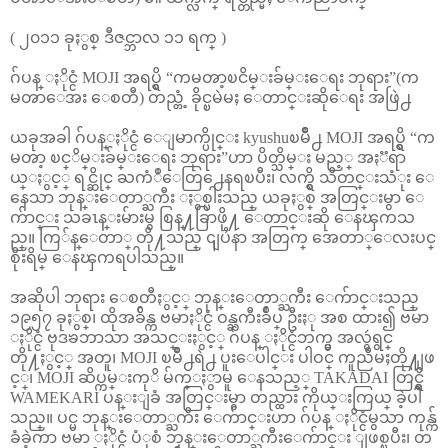
( ၂၀၁၁ ခုႏွစ္ ဒီဇင္ဘာလ ၁၁ ရက္ )
ဂ်ပန္ ႏိုင္ငံ MOJI အရပ္ရွိ “ကမၻာ့ၿငိမ္းခ်မ္းေရး ဘုရား”(က
မၻာေအး ေစတီ) တည္တံ့ ခိုင္ၿမဲမႈ ေတာင္းဆိုေရး အဖြဲ႕
ယခုအခါ ဂ်ပန္ႏိုင္ငံ ေျမာက္ပိုင္း kyushuၿမိဳ႕ MOJI အရပ္ရွိ “က
မၻာ့ ၿင္ိမ္းခ်မ္းေရး ဘုရား”ဟာ ပိတ္သိမ္း မည့္ အႏၱရာ
ယ္ႏွင့္ ရင္ဆိုင္ ႀကံဳေတြ႕ေနရၿပီး၊ လက္ရွိ သီတင္းသံုး ေ
နေသာ ဘုန္းေတာ္ႀကီး ႏွစ္ပါးသည္ ယခုႏွစ္ အတြင္းမွာ ေ
က်ာင္း သခၤန္းမ်ားမွ စြန္႔ခြာဖို႔ ေတာင္းဆို ေနၾကသ
ည္။ ကြ်န္ေတာ္ တို႔သည္ ၎ျပႆနာ အတြက္ အေတာ္ေလးပင္
စိုးရိမ္ ေနၾကရပါသည္။
အဆိုပါ ဘုရား ေစတီႏွင့္ ဘုန္းေတာ္ႀကီး ေက်ာင္းသည္
၁၉၅၇ ခုႏွစ္၊ ထိုအခ်ိန္က ဗမာႏိုင္ငံ ဝန္ႀကီးခ်ဳပ္ ဦးႏု အစ ထား၍ ဗမာ
ႏိုင္ငံ ဗုဒၶဘာသာ အသင္းႏွင့္ ဂ်ပန္ ႏိုင္ငံဘက္မွ အလွဴရွင္
တို႔ႏွင့္ အတူ၊ MOJI ၿမိဳ႕ရဲ႕ ပူးေပါင္း ပါဝင္ ကူညီမႈတို႔ျဖ
င့္၊ MOJI ဆိပ္ကမ္းကုိ မ်က္ႏွာမူ ေနသည့္ TAKADAI တြင္ရွိ
WAMEKARI ပန္းျခံ အတြင္းမွာ တည္ထား ကိုယ္းကြယ္ ခဲ့ပါ
သည္။ ပင္မ ဘုန္းေတာ္ႀကီး ေက်ာင္းဟာ ဂ်ပန္ ႏိုင္ငံမွသာ ကုန္က်
ခံခဲ့ကာ ဗမာ ႏိုင္ငံ ပံုစံ ဘုန္းေတာ္ႀကီးေက်ာင္း ျဖစ္ၿပီး၊ တ