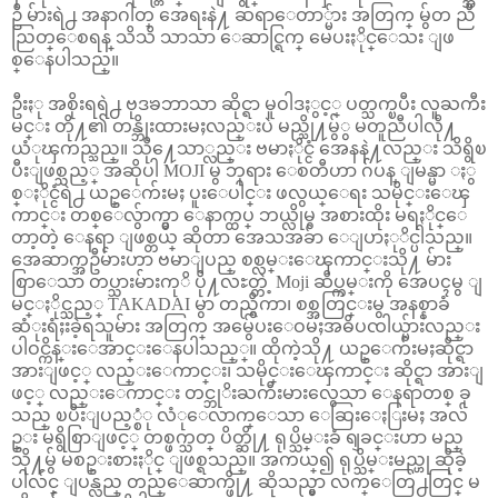
ဦ မ်ားရဲ႕ အနာဂါတ္ အေရးနဲ႔ ဆရာေတာ္မ်ား အတြက္ မွ်တ ညီ
ညြတ္ေစရန္ သိသိ သာသာ ေဆာင္ရြက္ မေပးႏိုင္ေသး ျဖ
စ္ေနပါသည္။
ဦးႏု အစိုးရရဲ႕ ဗုဒၶဘာသာ ဆိုင္ရာ မူဝါဒႏွင့္ ပတ္သက္ၿပီး လူႀကီး
မင္း တို႔၏ တန္ဘိုးထားမႈလည္းပဲ မည္သို႔မွ်ွ မတူညီပါလို႔
ယံုၾကည္သည္။ သို႔ေသာ္လည္း ဗမာႏိုင္ငံ အေနနဲ႔လည္း သိရွိၿ
ပီးျဖစ္သည့္ အဆိုပါ MOJI မွ ဘုရား ေစတီဟာ ဂ်ပန္ ျမန္မာ ႏွ
စ္ႏိုင္ငံရဲ႕ ယဥ္ေက်းမႈ ပူးေပါင္း ဖလွယ္ေရး သမိုင္းေၾ
ကာင္း တစ္ေလွ်ာက္မွာ ေနာက္ထပ္ ဘယ္လိုမွ အစားထိုး မရႏိုင္ေ
တာ့တဲ့ ေနရာ ျဖစ္တယ္ ဆိုတာ အေသအခ်ာ ေျပာႏုိင္ပါသည္။
အေဆာက္အဦမ်ားဟာ ဗမာျပည္ စစ္လမ္းေၾကာင္းသို႔ မ်ား
စြာေသာ တပ္သားမ်ားကုိ ပို႔လႊတ္တဲ့ Moji ဆိပ္ကမ္းကို အေပၚမွ ျ
မင္ႏိုင္သည့္ TAKADAI မွာ တည္ရွိကာ၊ စစ္အတြင္းမွ အနစ္နာခံ
ဆံုးရံႈးခဲ့ရသူမ်ား အတြက္ အမွ်ေပးေဝမႈအဓိပၸါယ္မ်ားလည္း
ပါဝင္ကိန္းေအာင္းေနပါသည္္။ ထိုကဲ့သို႔ ယဥ္ေက်းမႈဆိုင္ရာ
အားျဖင့္ လည္းေကာင္း၊ သမိုင္းေၾကာင္း ဆိုင္ရာ အားျ
ဖင့္ လည္းေကာင္း တင္ဘုိးႀကီးမားလွေသာ ေနရာတစ္ ခု
သည္ ၿပီးျပည့္စံု လံုေလာက္ေသာ ေဆြးေႏြးမႈ အလ်
ဥ္း မရွိစြာျဖင့္ တစ္ဖက္သတ္ ပိတ္ဆို႔ ရုပ္သိမ္းခံ ရျခင္းဟာ မည္
သို႔မွ် မစဥ္းစားႏိုင္ ျဖစ္ရသည္။ အကယ္၍ ရုပ္သိမ္းမည္ဟု ဆိုခဲ့
ပါလ်င္ ျပန္လည္ တည္ေဆာက္ဖို႔ ဆိုသည္မွာ လက္ေတြ႕တြင္ မ