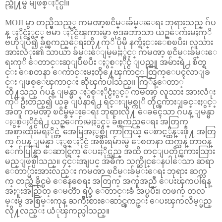
ည္သို႔မွ် မျဖစ္ႏိုင္ပါ။
MOJI မွာ တည္ရွိသည့္ ကမၻာ့ၿငိမ္းခ်မ္းေရး ဘုရားသည္ ဂ်ပ
န္ ႏိုင္ငံႏွင့္ ဗမာ ႏိုင္ငံၾကားမွာ ဗုဒၶဘာသာ ယဥ္ေက်းမႈကုိ
ဗဟိုျပဳ၍ ခ်စ္ၾကည္ေရးတို႔ကုိ ပိုမို နက္ရိႈင္းေစၿပီး၊ လူသား
အားလံုး၏ သာယာ ခ်မ္းေျမ့မႈႏွင့္ ကမၻာ့ ၿငိမ္းခ်မ္းေ
ရးကုိ ေတာင္းဆုျပဳၿပီး ႏွစ္ႏိုင္ငံ ျပည္သူ အမ်ားရဲ႕ စိတ္ရ
င္း ေစတနာ ေကာင္းမႈတို႔ေၾကာင့္ ထြက္ေပၚလာျခ
င္း ျဖစ္ေၾကာင္း ဆိုၾကပါသည္။ ကြ်န္ေတာ္
တို႔သည္ ဂ်ပန္ ျမန္မာ ႏွစ္ႏိုင္ငံႏွင့္ ကမၻာ့ လူသား အားလံုး
ကုိ ဦးတည္၍ ယခု ျပႆနာရဲ႕ ရင္းျမစ္ကုိ တိုင္ၾကားျခင္းႏွင့္
အတူ ကမၻာ့ ၿငိမ္ခ်မ္းေရး ဘုရားလို႔ ေခၚေသာ ဂ်ပန္ ျမန္မာ
ႏွစ္ႏိုင္ငံရဲ႕ ယဥ္ေက်းမႈႏွင့္ ခ်စ္ၾကည္ေရး အတြက္
အစားထိုးမရႏိုင္တဲ့ အေမြအႏွစ္ကို ကာကြယ္ ေစာင့္ထိန္းဖို႔ အတြ
က္ ဂ်ပန္ ျမန္မာ ႏွစ္ႏိုင္ငံ အစိုးရမ်ားမွ ေစတနာ ထက္သန္ တာဝန္
ေက်ပြန္စြာ ေဆာင္ရြက္ ေပးႏိုင္သည္ အထိ တင္ျပတိုင္ၾကားသြား
မည္ျဖစ္ပါသည္။ ၄င္းအျပင္ အဓိက သက္ဆိုင္ေနပါေသာ ဆရာ
ေတာ္မ်ားအားလည္း ကမၻာ့ ၿငိမ္းခ်မ္းေရး ဘုရား ဆက္လ
က္ တည္တဲ့ခိုင္ၿမဲ ေနေစေရး အတြက္ အကူအညီ ေပးၾကပါရန္
အႏူးအညြတ္ ေမတၱာ ရပ္ခံ ေတာင္းခံ အပ္ၿပီး၊ တဖက္ တလ
မ္းမွ အစြမ္းကုန္ ႀကိဳးစားေဆာင္ၾကဥ္း ေပးၾကလိမ့္မည္
လို႔လည္း ယံုၾကည္ပါသည္။