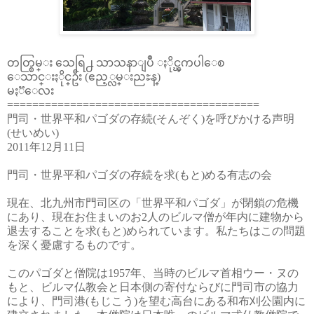
တတ္စြမ္း သေရြ႕ သာသနာျပဳ ႏိုင္ၾကပါေစ
ေသာင္းႏိုင္ဦး (ဧည့္လမ္းညႊန္)
မႏၱေလး
========================================
門司・世界平和パゴダの存続(そんぞく)を呼びかける声明
(せいめい)
2011年12月11日
門司・世界平和パゴダの存続を求(もと)める有志の会
現在、北九州市門司区の「世界平和パゴダ」が閉鎖の危機
にあり、現在お住まいのお2人のビルマ僧が年内に建物から
退去することを求(もと)められています。私たちはこの問題
を深く憂慮するものです。
このパゴダと僧院は1957年、当時のビルマ首相ウー・ヌの
もと、ビルマ仏教会と日本側の寄付ならびに門司市の協力
により、門司港(もじこう)を望む高台にある和布刈公園内に