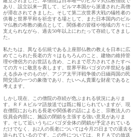
建立されました。本僧院は日本唯一のビルマ式仏教僧院で
あり、設立以来一貫して、ビルマ本国から派遣された高僧
が滞在されてきました。そして第二次世界大戦の犠牲者の
供養と世界平和を祈念する場として、また日本国内のビル
マ仏教の布教の拠点として、関係者の皆様や地域の方々に
支えられながら、過去50年以上にわたって存続してきまし
た。
私たちは、異なる伝統である上座部仏教の教えを日本に広
めてこられた長老の方々はもちろんのこと、建物の維持管
理や僧侶方のお世話も含め、これまで尽力されてきたすべ
ての方々に敬意を表します。世界平和パゴダの半世紀を越
える歩みそのものが、アジア太平洋戦争後の日緬両国の民
間交流の一つの象徴であり、たいへん貴重な財産であると
考えます。
しかし現在、この僧院の存続が危ぶまれる状況にありま
す。ＲＦＡビルマ語放送では既に報じられていますが、現
在僧院におられる長老や関係者の話によると、宗教法人の
役員会内部に、施設の閉鎖を主張する強い意見がありま
す。そして近いうちにパゴダ全体の閉鎖が予定されている
だけでなく、お2人の長老については今月25日までの退去を
迫られているのです。この件については、ＲＦＡでの放送