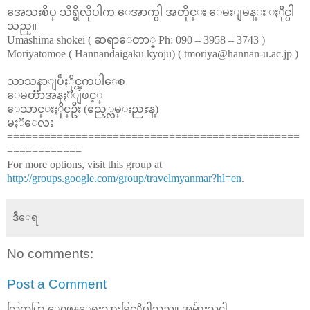
အေသးစိပ္ သိရွိလိုပါက ေအာက္ပါ အတိုင္း ေမးျမန္း ႏိုင္ပါ
သည္။
Umashima shokei ( ဆရာေတာ္ Ph: 090 – 3958 – 3743 )
Moriyatomoe ( Hannandaigaku kyoju) ( tmoriya@hannan-u.ac.jp )
သာသနာျပဳႏိုင္ၾကပါေစ
ေမတၱာအနႏၱျဖင့္
ေသာင္းႏိုင္ဦး (ဧည့္လမ္းညႊန္)
မႏၱေလး
===============================================
============
For more options, visit this group at
http://groups.google.com/group/travelmyanmar?hl=en
.
ဒီေရ
No comments:
Post a Comment
လြတ္လပ္စြာ ေ၀ဖန္ေရးသားခြင့္ရွိပါသည္။ အမ်ားသူငါ