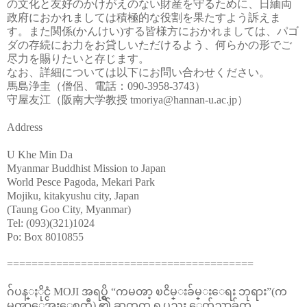
の文化と友好のかけがえのない財産を守るために、日緬両
政府におかれましては積極的な役割を果たすよう訴えま
す。また関係(かんけい)する皆様方におかれましては、パゴ
ダの存続にお力をお貸しいただけるよう、何らかの形でご
尽力を賜りたいと存じます。
なお、詳細については以下にお問い合わせください。
馬島浄圭（僧侶、電話：090-3958-3743）
守屋友江（阪南大学教授 tmoriya@hannan-u.ac.jp）
Address
U Khe Min Da
Myanmar Buddhist Mission to Japan
World Pesce Pagoda, Mekari Park
Mojiku, kitakyushu city, Japan
(Taung Goo City, Myanmar)
Tel: (093)(321)1024
Po: Box 8010855
========================================
ဂ်ပန္ႏိုင္ငံ MOJI အရပ္ရွိ “ကမၻာ့ ၿငိမ္းခ်မ္းေရး ဘုရား”(က
မၻာေအးေစတီ) ၏ ဆက္လက္ ရပ္တည္မႈ ေက်ညာခ်က္