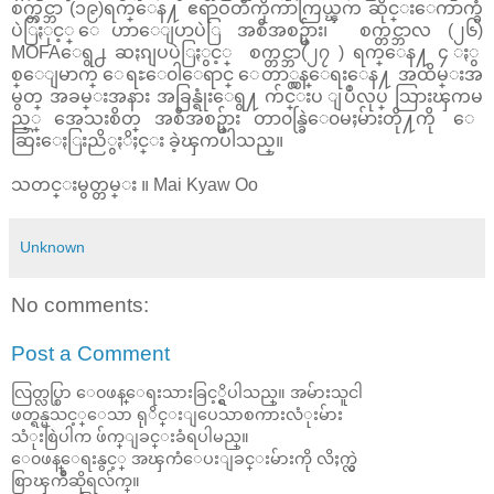
စက္တင္ဘာ (၁၉)ရက္ေန႔ ဧရာဝတီကိုကာကြယ္ၾက ဆိုင္းေကာက္ခံ
ပဲြႏုင့္ ေဟာေျပာပဲြ အစီအစဥ္မ်ား၊ စက္တင္ဘာလ (၂၆)
MOFAေရွ႕ ဆႏၵျပပဲြႏွင့္ စက္တင္ဘာ(၂၇ ) ရက္ေန႔ ၄ ႏွ
စ္ေျမာက္ ေရႊေ၀ါေရာင္ ေတာ္လွန္ေရးေန႔ အထိမ္းအ
မွတ္ အခမ္းအနား အခြန္ရုံးေရွ႔ က်င္းပ ျပဳလုပ္ သြားၾကမ
ည့္ အေသးစိတ္ အစီအစဥ္မ်ား တာ၀န္ခြဲေ၀မႈမ်ားတို႔ကို ေ
ဆြးေႏြးညိွႏိႈင္း ခဲ့ၾကပါသည္။
သတင္းမွတ္တမ္း ။ Mai Kyaw Oo
Unknown
No comments:
Post a Comment
လြတ္လပ္စြာ ေ၀ဖန္ေရးသားခြင့္ရွိပါသည္။ အမ်ားသူငါ
ဖတ္ရန္မသင့္ေသာ ရုိင္းျပေသာစကားလံုးမ်ား
သံုးစြဲပါက ဖ်က္ျခင္းခံရပါမည္။
ေ၀ဖန္ေရးနွင့္ အၾကံေပးျခင္းမ်ားကို လိႈက္လွဲ
စြာၾကိဳဆိုရလ်က္။