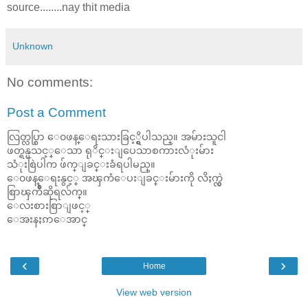
source........nay thit media
Unknown
No comments:
Post a Comment
လြတ္လပ္စြာ ေ၀ဖန္ေရးသားခြင့္ရွိပါသည္။ အမ်ားသူငါ
ဖတ္ရန္မသင့္ေသာ ရုိင္းျပေသာစကားလံုးမ်ား
သံုးစြဲပါက ဖ်က္ျခင္းခံရပါမည္။
ေ၀ဖန္ေရးနွင့္ အၾကံေပးျခင္းမ်ားကို လိႈက္လွဲ
စြာၾကိဳဆိုရလ်က္။
ေလးစားစြာျဖင့္
ေအးနႏၵာေအာင္
‹
›
Home
View web version