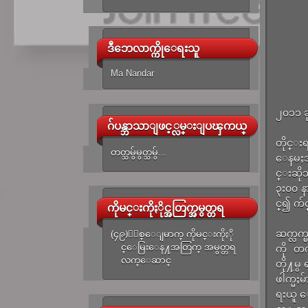
ဒီဘေလာက္ကိုေရးသူ
Ma Nandar
၂၀၁၁ ခု
ဂ်ပန္ဘာသာျဖင့္လမ္းျပၾကယ္
တိုင္း
တတ္သမွ်မွတ္သမွ်...
ေနမႈအ
င္းဆို
၃း၀၀ နာ
င္၍ က်င
ကိုမင္းကိုႏိုင္အတြက္အမွတ္တရ
ဆက္လက္ၿ
(၄၉)ႏွစ္ေျမာက္ ကိုမင္းကိုႏို
င္ေမြးေန႔အတြက္ အမွတ္တရ
ကို တက
လက္ေဆာင္
တို႔မွ 
ဖါက္မႈမ
ရးယူ ေ