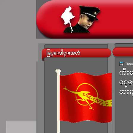
ခြပ္ေဒါင္းအလံ
Tues
က်ဳး
၀င္
ဆႏၵျ