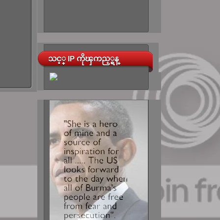
သင့္ IP ကိုၾကည့္ရန္