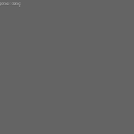
ႏၵာေအာင္