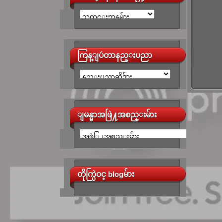
ကြန္ျပဴတာနည္းပညာ
ျမန္မာအဖြဲ႔အစည္းမ်ား
တိုက္ပြဲဝင္ blogမ်ား