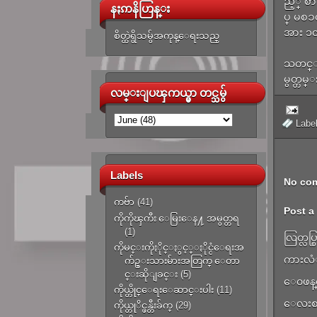
ည့္ စာ
နႏၵာနိဟြန္း
ပ္ မစၥ
အား ၁
စိတ္ထဲရွိသမွ်အကုန္ေရးသည္
သတင္းမ
မွတ္တမ္
လမ္းျပၾကယ္မွာ တင္သမွ်
Labe
Labels
No co
ကဗ်ာ
(41)
Post 
ကိုကိုၾကီး ေမြးေန႔ အမွတ္တရ
(1)
လြတ္လပ
ကိုမင္းကိုႏိုင္ႏွင့္ႏိုင္ငံေရးအ
ကားလံု
က်ဥ္းသားမ်ားအတြက္ ေတာ
င္းဆိုျခင္း
(5)
ေ၀ဖန္ေ
ကိုယ္တိုင္ေရးေဆာင္းပါး
(11)
ေလးစာ
ကိုယ္တုိင္ဖန္တီးခ်က္
(29)