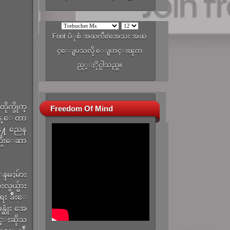
Font ပံုစံ အႀကီး/အေသး အဆ
င္ေျပသလို ေျပာင္းၾက
ည့္ႏိုင္ပါသည္။
ုက္ခိုက္
Freedom Of Mind
ရန္ ေတာ
ေန႔ ညေန
ွ ဦးေဆာ
ေနမႈမ်ား
ွယ္မ်ား
ရး ခ်ိဳးေ
္ဆုံး အေ
ာင္းဆိုသ