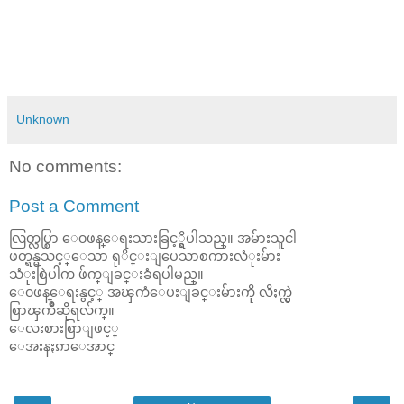
Unknown
No comments:
Post a Comment
လြတ္လပ္စြာ ေ၀ဖန္ေရးသားခြင့္ရွိပါသည္။ အမ်ားသူငါ
ဖတ္ရန္မသင့္ေသာ ရုိင္းျပေသာစကားလံုးမ်ား
သံုးစြဲပါက ဖ်က္ျခင္းခံရပါမည္။
ေ၀ဖန္ေရးနွင့္ အၾကံေပးျခင္းမ်ားကို လိႈက္လွဲ
စြာၾကိဳဆိုရလ်က္။
ေလးစားစြာျဖင့္
ေအးနႏၵာေအာင္