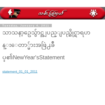
Tuesday, January 4, 2011
သာသနာ့ဥေသွ်ာင္အျပည္ျပည္ဆိုင္ရာရဟ
န္းေတာ္မ်ားအဖြဲ႕ခ်ဳ
ပ္၏NewYear'sStatement
statement_01_01_2011