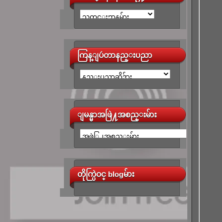
ကြန္ျပဴတာနည္းပညာ
ျမန္မာအဖြဲ႔အစည္းမ်ား
တိုက္ပြဲဝင္ blogမ်ား