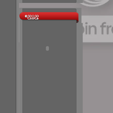
ဧည့္သည္