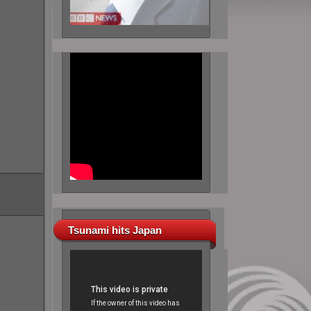
Tsunami hits Japan