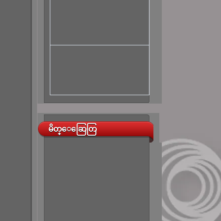
မိတ္ေဆြေတြ