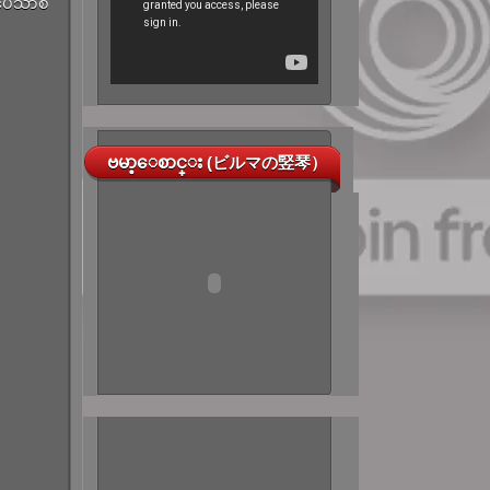
းျပေသာစ
ဗမာ့ေစာင္း (ビルマの竪琴）