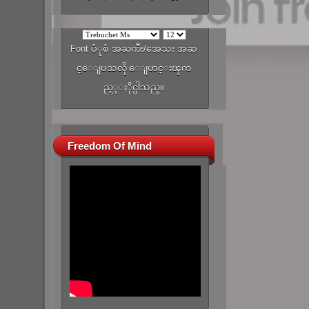
Font ပံုစံ အႀကီး/အေသး အဆ
င္ေျပသလို ေျပာင္းၾက
ည့္ႏိုင္ပါသည္။
Freedom Of Mind