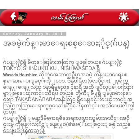
Sunday, January 9, 2011
အခမဲ့က်န္းမာေရးစစ္ေဆးႏိုင္(ဂ်ပန္)
ဂ်ပန္ႏိုင္ငံရွိ မိတ္ေဆြမ်ားအတြက္ ျဖစ္ပါတယ္။ ဂ်ပန္ႏိုင္ငံ
TOKYO, SHINJUKU KU , NISHIWASEDA ရွိ
ဆိုတဲ့အေဆာက္အဦီမွာအခမဲ့ က်န္းမာေရး စ
Waseda Houshien
စ္ေဆးေပးျခင္းကို ၂၀၁၁. ဇန္နဝါရီလ(၁လပိုင္း). ၂၃ရက္
ေန႔၊ ေန႔လည္ ၁နာရီမွညေန ၄နာရီ အထိ ျပဳလုပ္ေပးသြား
မွာျဖစ္ေၾကာင္းသိရပါတယ္။ တိုက်ဳိျမိဳ႔ရွိ ျမန္မာမ်ားစုေ
ဝးရာ TAKADANABABAအနီးတြင္ ရွိေနျခင္းေၾကာင့္ အ
လြယ္တကူသြားေရာက္စစ္ေဆးႏိုင္ေၾကာင္း အသိေပးလိုက္ပါ
တယ္။
ဂ်ပန္ႏိုင္ငံရွိ ျမန္မာ့ဒီမိုကေရစီအေရးလႈပ္ရွားသူမ်ားအသိုင္းအဝို
င္းမွ ကိုဖုန္းလႈိင္က ျဖန္႔ေဝ(share)ေပးျခင္းျဖစ္ပါသည္။
ေျမပံုၾကည့္ရန္