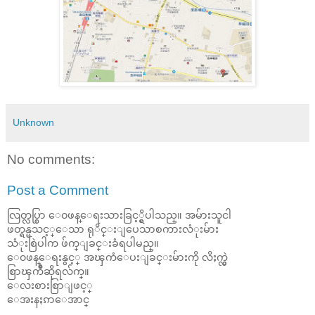
Unknown
No comments:
Post a Comment
လြတ္လပ္စြာ ေ၀ဖန္ေရးသားခြင့္ရွိပါသည္။ အမ်ားသူငါ
ဖတ္ရန္မသင့္ေသာ ရုိင္းျပေသာစကားလံုးမ်ား
သံုးစြဲပါက ဖ်က္ျခင္းခံရပါမည္။
ေ၀ဖန္ေရးနွင့္ အၾကံေပးျခင္းမ်ားကို လိႈက္လွဲ
စြာၾကိဳဆိုရလ်က္။
ေလးစားစြာျဖင့္
ေအးနႏၵာေအာင္