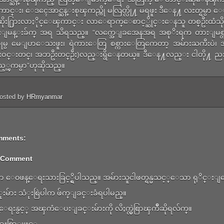
င္း၊ ေဒၚေအာင္ဆန္းစုၾကည္ကို မလြတ္လို႔ မရဖူး ဒီေန႔ လႊတ္ရမွာ
ိုဆိုး႐ြားလာႏိုင္ေၾကာင္း လာေရာက္ေစာင့္ဆိုင္းေနသူ တစ္ဦးထံသို
ျမန္းခ်က္ အရ သိရသည္။ “လက္အေျခအေနအရ အစုိးရက တားျမစ္
ခုမွ မေျပာေသးဖူး၊ ရဲကားေတြ စစ္ကားေတြကေတာ့ အမ်ားႀကီးပဲ၊
းဝင္းတင္၊ အဘဦးတင္ဦး)လည္းရွိေနတယ္။ ဒီေန႔လည္း ငါတို႔
ည့္ၾကမွာ”ဟုဆိုသည္။
osted by
HRmyanmar
mments:
a Comment
္စြာ ေ၀ဖန္ေရးသားခြင့္ရွိပါသည္။ အမ်ားသူငါဖတ္ရန္မသင့္ေသာ ရုိင္
းမ်ား သံုးစြဲပါက ဖ်က္ျခင္းခံရပါမည္။
ရးနွင့္ အၾကံေပးျခင္းမ်ားကို လိႈက္လွဲစြာၾကိဳဆိုရလ်က္။