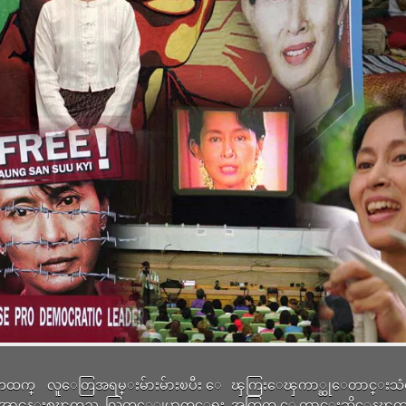
ထက္ လူေတြအရမ္းမ်ားမ်ားၿပီး ေၾကြးေၾကာ္ဆုေတာင္းသံမ်ာ
ာင္ဆန္းစုၾကည္ လြတ္ေျမာက္ေရး အတြက္ ေတာင္းဆိုေနၾက