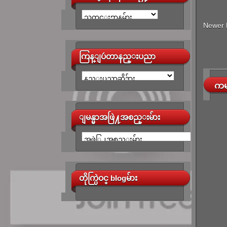
Newer 
ကြန္ျပဴတာနည္းပညာ
ကမ
ျမန္မာအဖြဲ႔အစည္းမ်ား
တိုက္ပြဲဝင္ blogမ်ား