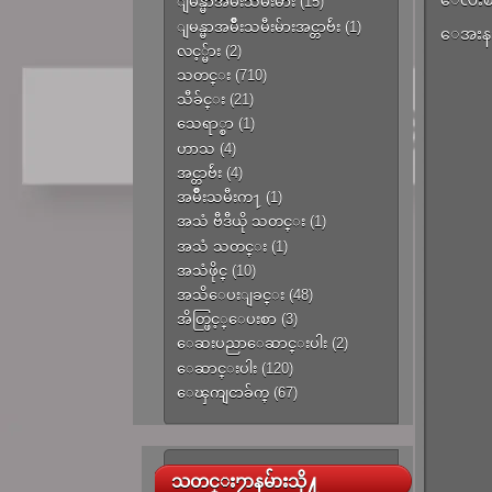
ေလးစာ
ျမန္မာအမ်ိဳးသမီးမ်ား
(15)
ျမန္မာအမ်ိဳးသမီးမ်ားအင္တာဗ်ဴး
(1)
ေအးန
လင့္မ်ား
(2)
သတင္း
(710)
သီခ်င္း
(21)
သေရာ္စာ
(1)
ဟာသ
(4)
အင္တာဗ်ဴး
(4)
အမ်ိဳးသမီးက႑
(1)
အသံ ဗီဒီယို သတင္း
(1)
အသံ သတင္း
(1)
အသံဖိုင္
(10)
အသိေပးျခင္း
(48)
အိတ္ဖြင့္ေပးစာ
(3)
ေဆးပညာေဆာင္းပါး
(2)
ေဆာင္းပါး
(120)
ေၾကျငာခ်က္
(67)
သတင္း႒ာနမ်ားသို႔