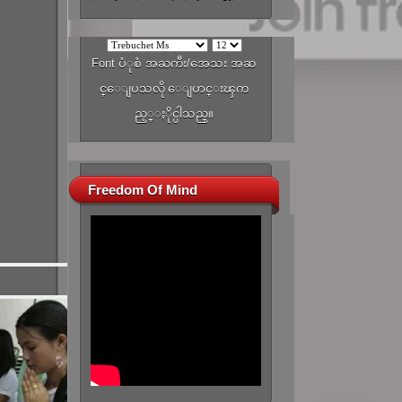
Font ပံုစံ အႀကီး/အေသး အဆ
င္ေျပသလို ေျပာင္းၾက
ည့္ႏိုင္ပါသည္။
Freedom Of Mind