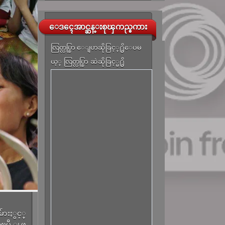
ေဒၚေအာင္ဆန္းစုၾကည္စကား
လြတ္လပ္စြာ ေျပာဆိုခြင့္႐ွိေပမ
ယ့္ လြတ္လပ္စြာ ဆဲဆိုခြင့္မ႐ွိ
းႏွင့္
ၿပီ ျဖ