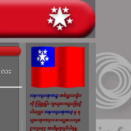
႔ လႊ
လမ္းျပၾကယ္
မွ အခ်က္အလက္မ်ား
ကို လြတ္လပ္စြာ ကူးယူေဖၚျပခြင့္ရွိ
ပါသည္။
လမ္းျပၾကယ္
မွ ရ
ယူေၾကာင္း ေဖၚျပေပးျခ
င္းျဖင့္ အသိမွတ္ျပဳပါရန္..