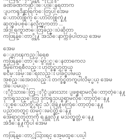
ခဏခဏက်ဆံုးေပးေနရတာက
ျပကၡဒိန္စာရြက္ေတြပါ အေမ
ေဟာတစ္ရြက္ ေဟာတစ္ရြက္နဲ႔
ဆုတ္ၿဖဲပစ္ေနလိုက္ၾကတာ ...
အဲဒါ ရက္ရာဇာေတြခ်ည္းပဲဆိုတာ
ကၽြန္ေတာ္တို႔ အသိေနာက္က်ခဲ့ပါတယ္ အေမ
အေမ
ေျပာၾကည့္ပါရေစ
ကၽြန္ေတာ္ေမွ်ာ္လင့္ေနတာကေလ
ဒီမိုကေရစီလည္း ဟုတ္ခ်င္မွဟုတ္မယ္
ၿငိမ္းခ်မ္းေရးလည္း ပါခ်င္မွပါမယ္
အစည္းအေဝးလည္း တက္ခ်င္မွတက္ရပါလိမ့္မယ္ အေမ
ဒါေပမယ့္
ႏိုင္ငံသားေတြ ႏိုင္ငံျခားသား ျဖစ္စရာမလိုေတာ့တဲ့ေန႔
ဒုကၡသည္ေတြ ဒုကၡသယ္စရာမလိုေတာ့တဲ့ေန႔
ႏွစ္ေယာက္ရိွရင္ သံုးဖြဲ႔မကြဲေတာ့တဲ့ေန႔
ပညာတတ္ရင္ ထမင္းမငတ္တဲ့ေန႔
အေရာင္မတူတာကို ရန္သူလို႔ မသတ္မွတ္တဲ့ေန႔
အဲဒီေန႔ကိုပါ အေမ
ကၽြန္ေတာ္လဲသြားရင္ အေမထူေပးပါ