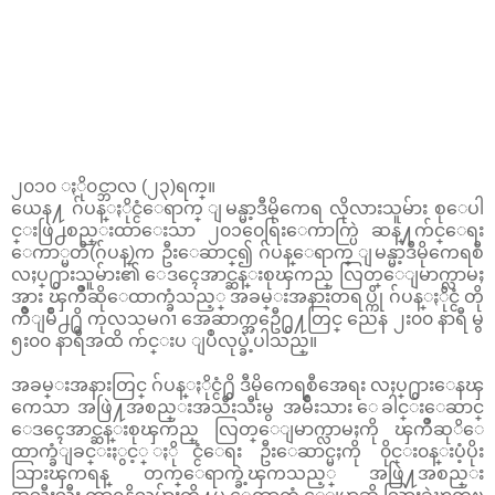
၂၀၁၀ ႏို၀င္ဘာလ (၂၃)ရက္။
ယေန႔ ဂ်ပန္ႏိုင္ငံေရာက္ ျမန္မာ့ဒီမိုကေရ လိုလားသူမ်ား စုေပါ
င္းဖြဲ႕စည္းထာေးသာ ၂၀၁၀ေရြးေကာက္ပြဲ ဆန္႔က်င္ေရး
ေကာ္မတီ(ဂ်ပန္)က ဦးေဆာင္၍ ဂ်ပန္ေရာက္ ျမန္မာ့ဒီမိုကေရစီ
လႈပ္႐ွားသူမ်ား၏ ေဒၚေအာင္ဆန္းစုၾကည္ လြတ္ေျမာက္လာမႈ
အား ၾကိဳဆိုေထာက္ခံသည့္ အခမ္းအနားတရပ္ကို ဂ်ပန္ႏိုင္ငံ တို
က်ဳိျမိဳ႕႐ွိ ကုလသမဂၢ အေဆာက္အဦေ႐ွ႔တြင္ ညေန ၂း၀၀ နာရီ မွ
၅း၀၀ နာရီအထိ က်င္းပ ျပဳလုပ္ခဲ့ပါသည္။
အခမ္းအနားတြင္ ဂ်ပန္ႏိုင္ငံ႐ွိ ဒီမိုကေရစီအေရး လႈပ္႐ွားေနၾ
ကေသာ အဖြဲ႔အစည္းအသီးသီးမွ အမ်ိဳးသား ေခါင္းေဆာင္
ေဒၚေအာင္ဆန္းစုၾကည္ လြတ္ေျမာက္လာမႈကို ၾကိဳဆုိေ
ထာက္ခံျခင္းႏွင့္ ႏိုင္ငံေရး ဦးေဆာင္မႈကို ၀ိုင္း၀န္းပံ့ပိုး
သြားၾကရန္ တက္ေရာက္ခဲ့ၾကသည့္ အဖြဲ႔အစည္း