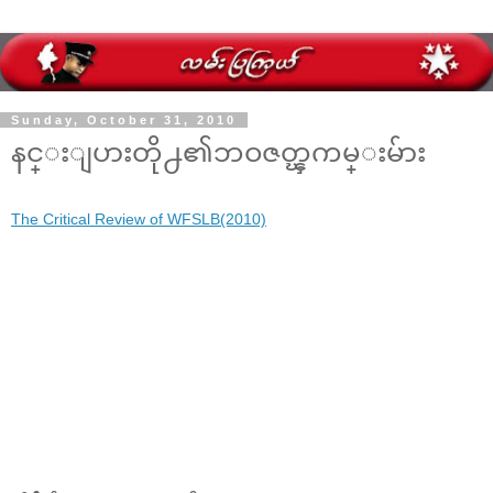
Sunday, October 31, 2010
နင္းျပားတို႕၏ဘဝဇတ္ၾကမ္းမ်ား
The Critical Review of WFSLB(2010)