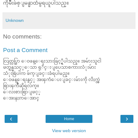
ကိုမ်ဳိးခ်စ္ျမန္မာထံမွရယူပါသည္။
Unknown
No comments:
Post a Comment
လြတ္လပ္စြာ ေ၀ဖန္ေရးသားခြင့္ရွိပါသည္။ အမ်ားသူငါ
ဖတ္ရန္မသင့္ေသာ ရုိင္းျပေသာစကားလံုးမ်ား
သံုးစြဲပါက ဖ်က္ျခင္းခံရပါမည္။
ေ၀ဖန္ေရးနွင့္ အၾကံေပးျခင္းမ်ားကို လိႈက္လွဲ
စြာၾကိဳဆိုရလ်က္။
ေလးစားစြာျဖင့္
ေအးနႏၵာေအာင္
‹
›
Home
View web version