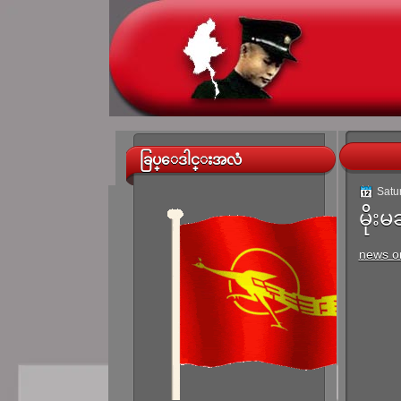
ခြပ္ေဒါင္းအလံ
Satu
မိုး
news o