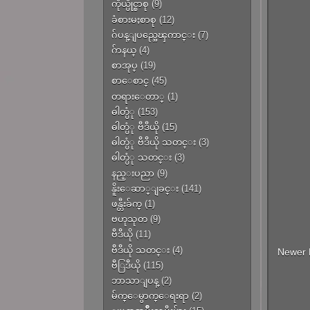
ကိုယ္ပိုင္စာစု
(9)
ခံစားမႈစာစု
(12)
ဂ်ပန္ျပည္အေၾကာင္း
(7)
ဂ်ာနယ္
(4)
စာအုပ္
(19)
စာေစာင္
(45)
တရားေတာ္
(1)
ဓါတ္ပံု
(153)
ဓါတ္ပံု ဗီဒီယို
(15)
ဓါတ္ပံု ဗီဒီယို သတင္း
(3)
ဓါတ္ပံု သတင္း
(3)
နည္းပညာ
(9)
နိူးေဆာ္ျခင္း
(141)
ဖန္တီးခ်က္
(1)
ဗဟုသုတ
(9)
ဗီဒီယို
(11)
ဗီဒီယို သတင္း
(4)
Newer 
ဗီြဒီယို
(115)
ဘာသာျပန္
(2)
မ်က္ေမွာက္ေရးရာ
(2)