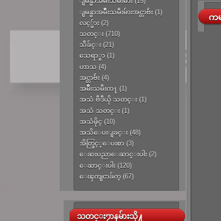
ျမန္မာအမ်ိဳးသမီးမ်ား
(15)
ျမန္မာအမ်ိဳးသမီးမ်ားအင္တာဗ်ဴး
(1)
ကမ
လင့္မ်ား
(2)
သတင္း
(710)
သီခ်င္း
(21)
သေရာ္စာ
(1)
ဟာသ
(4)
အင္တာဗ်ဴး
(4)
အမ်ိဳးသမီးက႑
(1)
အသံ ဗီဒီယို သတင္း
(1)
အသံ သတင္း
(1)
အသံဖိုင္
(10)
အသိေပးျခင္း
(48)
အိတ္ဖြင့္ေပးစာ
(3)
ေဆးပညာေဆာင္းပါး
(2)
ေဆာင္းပါး
(120)
ေၾကျငာခ်က္
(67)
သတင္း႒ာနမ်ားသို႔