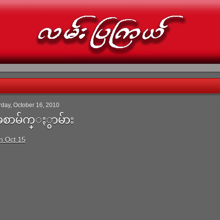
rday, October 16, 2010
မခစာမ်က္ႏွာမ်ား
n Oct 15