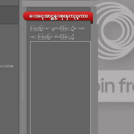
ေဒၚေအာင္ဆန္းစုၾကည္စကား
လြတ္လပ္စြာ ေျပာဆိုခြင့္႐ွိေပမ
ယ့္ လြတ္လပ္စြာ ဆဲဆိုခြင့္မ႐ွိ
းျပေသာစ