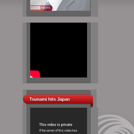
Tsunami hits Japan