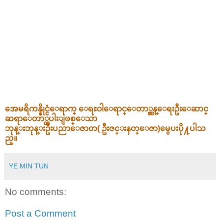
အေမရိကန္နိုင္ငံေရာက္ ေရႊ၀ါေရာင္ေတာ္လွန္ေရးဦးေဆာင္
ဆရာေတာ္တပါးျဖစ္ေသာ
ဘုန္းဘုန္းဦးပညာေဇာတ( ဦးဇင္းနတ္ေဇာ)မွေပးပို႔ပါသ
ည္။
YE MIN TUN
No comments:
Post a Comment