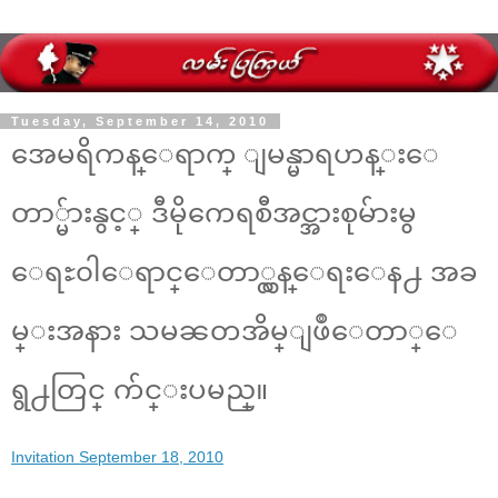
Tuesday, September 14, 2010
အေမရိကန္ေရာက္ ျမန္မာရဟန္းေ
တာ္မ်ားနွင့္ ဒီမိုကေရစီအင္အားစုမ်ားမွ
ေရႊ၀ါေရာင္ေတာ္လွန္ေရးေန႕ အခ
မ္းအနား သမၼတအိမ္ျဖဳေတာ္ေ
ရွ႕တြင္ က်င္းပမည္။
Invitation September 18, 2010