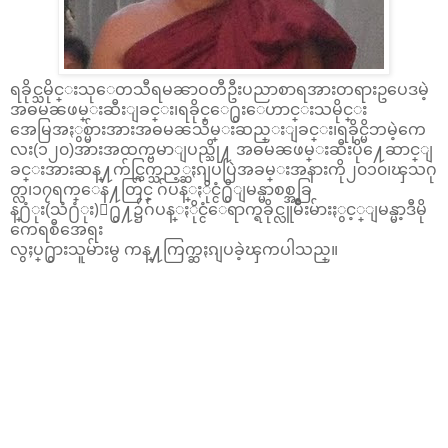
ရခိုင္သမိုင္းသုေတသီရမၼာဝတီဦးပညာစာရအားတရားဥပေဒမဲ့
အဓမၼဖမ္းဆီးျခင္း၊ရခိုင္ေ႐ွးေဟာင္းသမိုင္း
အေမြအႏွစ္မ်ားအားအဓမၼသိမ္းဆည္းျခင္း၊ရခိုင္မိဘမဲ့ကေ
လး(၁၂၀)အားအထက္ဗမာျပည္သို႔ အဓမၼဖမ္းဆီးပို႔ေဆာင္ျ
ခင္းအားဆန္႔က်င္ကြက္သည့္ဆႏၵျပပြဲအခမ္းအနားကို၂၀၁၀၊ၾသဂု
တ္လ၊၁၇ရက္ေန႔တြင္ ဂ်ပန္ႏိုင္ငံ႐ွိျမန္မာစစ္အခြ
န္႐ံုး(သံ႐ံုး)ေ႐ွ႔၌ဂ်ပန္ႏိုင္ငံေရာက္ရခိုင္လူမ်ဳိးမ်ားႏွင့္ျမန္မာ့ဒီမို
ကေရစီအေရး
လွႈပ္႐ွားသူမ်ားမွ ကန္႔ကြက္ဆႏၵျပခဲ့ၾကပါသည္။