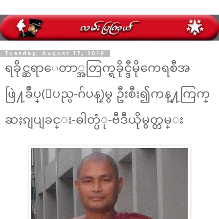
Tuesday, August 17, 2010
ရခိုင္ဆရာေတာ္အတြက္ရခိုင္ဒီမိုကေရစီအ
ဖြဲ႔ခ်ဳပ္(ျပည္ပ-ဂ်ပန္)မွ ဦးစီး၍ကန္႔ကြက္
ဆႏၵျပျခင္း-ဓါတ္ပံု-ဗီဒီယိုမွတ္တမ္း