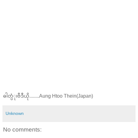
ဓါတ္ပံု၊ဗီဒီယို........Aung Htoo Thein(Japan)
Unknown
No comments: