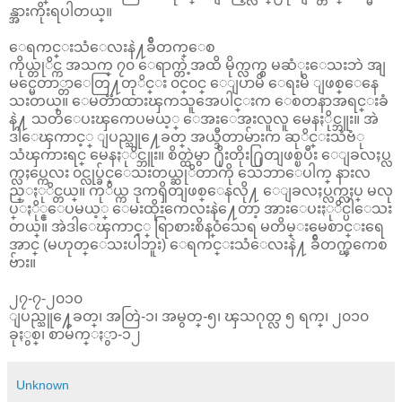
န္အားကိုးရပါတယ္။
ေရကင္းသံေလးနဲ႔ခ်ီတက္ေစ
ကိုယ္တုိင္က အသက္ ၇၀ ေရာက္တဲ့အထိ မိုက္လက္စ မဆံုးေသးဘဲ အျ
မင္မေတာ္တာေတြ႔တုိင္း ၀င္၀င္ ေျပာမိ ေရးမိ ျဖစ္ေနေ
သးတယ္။ ေမတၱာထားၾကသူအေပါင္းက ေစတနာအရင္းခံ
နဲ႔ သတိေပးၾကေပမယ့္ ေအးေအးလူလူ မေနႏိုင္ဘူး။ အဲ
ဒါေၾကာင့္ ျပည္သူ႔ေခတ္ အယ္ဒီတာမ်ားက ဆုိင္းသံဗံု
သံၾကားရင္ မေနႏုိင္ဘူး။ စိတ္ထဲမွာ ႐ိုးတိုး႐ြတျဖစ္ၿပီး ေျခလႈပ္လ
က္လႈပ္ကေလး ၀င္လုပ္ခ်င္ေသးတယ္ဆုိတာကို သေဘာေပါက္ နားလ
ည္ႏုိင္တယ္။ ကုိယ္က ဒုကၡိတျဖစ္ေနလို႔ ေျခလႈပ္လက္လႈပ္ မလု
ပ္ႏို္င္ေပမယ့္ ေမးထိုးကေလးနဲ႔ေတာ့ အားေပးႏုိင္ပါေသး
တယ္။ အဲဒါေၾကာင့္ ရြာစားစိန္၀ံသေရ မတိမ္းမေစာင္းရေ
အာင္ (မဟုတ္ေသးပါဘူး) ေရကင္းသံေလးနဲ႔ ခ်ီတက္ၾကေစ
ဗ်ား။
၂၇-၇-၂၀၁၀
ျပည္သူ႔ေခတ္၊ အတြဲ-၁၊ အမွတ္-၅၊ ၾသဂုတ္လ ၅ ရက္၊ ၂၀၁၀
ခုႏွစ္၊ စာမ်က္ႏွာ-၁၂
Unknown