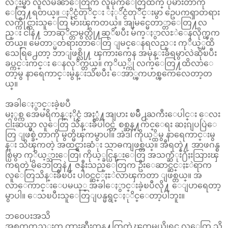
လံုးမွာ လူလိမၼာေတြက လူမိုက္ေတြထက္ ပိုမ်ားတာကို
ေတြ႔ရတယ္။ ႏိုင္ငံတုိင္း ႏုိင္ငံတုိင္းမွာ ဥေပကၡာတရား
လက္ကိုင္ထားသူေတြ မ်ားၾကတယ္။ အျမင္မေတာ္တာေတြ႔လ
ည္း ငါနဲ႔ ဘာဆုိင္တာမွတ္လို႔ဆုိၿပီး မ်က္ႏွာလႊဲေနလိုက္ၾက
တယ္။ မေတာ္မတရားတာေတြ ျမင္ေနရလည္း ကုိယ့္မထိ
သေရြ႕ေတာ့ ဘာျဖစ္လို႔ ၾကားကေန အမုန္းခံရမွာလဲဆိုၿပီး
ခပ္ကင္းကင္း ေနလုိက္တယ္။ ကုိယ့္ကို လက္ေတြ႔ထိလာေ
တာ့မွ နာရေကာင္းမွန္းသိၿပီး ေအာ္ၾကဟစ္ၾကေလေတာ့တ
ယ္။
အခါေႏွာင္းခဲ့ၿပီ
မႏွစ္က အေမရိကန္ႏိုင္ငံ အႏွံ႔အျပား ၿမိဳ႕ႀကီးေပါင္း ေလး
ငါးဆယ္မွာ လူေတြ သိန္းခ်ီပါ၀င္တဲ့ စစ္ဆန္႔က်င္ေရး ဆႏၵျပပြဲေ
တြ ျဖစ္ခဲ့တာကို မွတ္မိၾကမွာပါ။ အဲဒါ ကိုယ့္ထိမွ နာရေကာင္းမွ
န္း သိၾကတဲ့ အထင္ရွားဆံုး သာဓကျဖစ္တယ္။ အီရတ္နဲ႔ အာဖဂန္စ
စ္ပြဲမွာ ကုိယ့္သားေတြ၊ ကိုယ့္ခင္ပြန္းေတြ အသက္ဆံုး႐ံႈးသြားၾ
ကရတဲ့ မိဘေတြနဲ႔ ဇနီးသည္ေတြက ဦးေဆာင္ဆင္ႏႊဲရာက
လူေတြသိန္းခ်ီၿပီး ပါ၀င္ဆင္ႏႊဲလာၾကတာ ျဖစ္တယ္။ အ
လာေကာင္းေပမယ့္ အခါေႏွာင္းခဲ့ၿပီလို႔ ေျပာရေတာ့
မွာပါ။ ေသၿပီးသူေတြျပန္မရွင္ႏုိင္ေတာ့ပါဘူး။
ဘ၀ေပးအသိ
အစကတည္းက တားဆီးကန္႔ကြက္ခဲ့ၾကမယ္ဆိုရင္ လူေတြ သိ