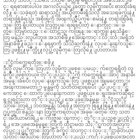
သာတဲ့ သတင္းသမား ဘယ္ေခတ္ကမွ မရွိပါဘူး။ အမ်ားအားျဖ
င့္ ရရစားစားပါပဲ။ အဂၤလိပ္နယ္ခ်ဲ႕ေခတ္မွာ လူမိုက္ငွားၿပီး ဓားထိုးခံရ
လို႔ ေသခဲ့ရတဲ့ ဆရာသင္လို အယ္ဒီတာမ်ိဳးရွိသလို အသေရဖ်က္မႈနဲ႔
တရားစြဲခံရသူ၊ အစိုးရကို အၾကည္ညိဳပ်က္ေစမႈနဲ႔ တရားစြဲခံရ
သူေတြ ရွိပါတယ္။ လြတ္လပ္ေရးရၿပီးတဲ့ ေနာက္ပိုင္းေခ
တ္ေတြမွာလည္း ေထာင္က်သူ၊ ကၽြန္းေရာက္သူ၊ နရသိန္စံေ
တြ မနည္းလွပါဘူး။ အသာစံဖို႔အေၾကာင္း လံုးလံုးမရွိဘဲ
အနာခံဖို႔ခ်ည္း ေနရမွာကို သိသိႀကီးနဲ႔ လုပ္ေနၾကသူေ
တြျဖစ္လို႔မုိက္လို႔လုပ္တဲ့လူမိုက္ေတြလို႔ေျပာတာပါ။
ႏိုင္ငံက်က္သေရတိုးေစဖို႔
ဒီလို လူမုိက္ေတြဟာ လူမိုက္ျဖစ္ေပမယ့္ က်က္သေရရွိတဲ့ လူ
မိုက္မ်ိဳးျဖစ္ပါတယ္။ တုိင္ျပည္ႏို္င္ငံကို က်က္သေရရွိေအာင္ အနာခံ၊
အမုန္းခံၿပီး လုပ္ေနၾကသူေတြ ျဖစ္တယ္။ အျမင္မေတာ္တာ၊
အၾကားမေတာ္တာ မွန္သမွ်ကို သတိတရားရၿပီး ျပဳျပင္ႏုိင္ၾ
ကေအာင္ ေထာက္ျပေနၾကတာ ျဖစ္တယ္။ ေရွးအခါကဆိုရင္
ရွင္ဘုရင္မ်ားဟာ တုိင္းျပည္ရဲ႕ အေျခအေနမွန္၊ ႏုိင္ငံသူႏိုင္ငံ
သားေတြရဲ႕ ဘ၀အမွန္ကို သိရဖို႔အတြက္ စြန္႔စြန္႔စားစားနဲ႔
႐ုပ္ဖ်က္ၿပီး စနည္းနာ ထြက္ၾကရတယ္။ အခုေခတ္ေတာ့ သတ
င္းမီဒီယာမ်ားရဲ႕ ေက်းဇူးေၾကာင့္ တုိင္းျပည္တစ္ျပည္လံုး
ရဲ႕ အေျခအေနမွန္ေတြကို ထိုင္ရာမထ သိႏုိင္ၾကတဲ့အတြက္
လုပ္သင့္လုပ္ထုိက္တာေတြကို ခ်က္ခ်င္းလက္ငင္း လုပ္ႏုိင္လာခဲ့တယ္။
သတင္းမီဒီယာေတြဟာတုိင္းျပည့္လက္႐ံုးျဖစ္တယ္။အင္မတ