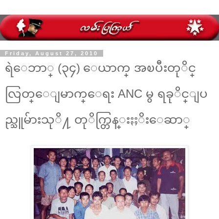
Friday, August 27, 2010
ရဲေဘာ္ (၃၄) ေယာက္ အၿပီးတုိင္
လြတ္ေျမာက္ေရး ANC မွ ရခုိင္ျပ
ည္သူမ်ားသုိ႔ တုိက္တြန္းႏႈိးေဆာ္