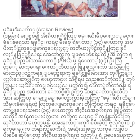
မုိးမုိးေက်ာ္ (Arakan Review)
(၁၉၉၈) ခုႏွစ္မွစ၍ အိႏၵိယႏုိင္ငံတြင္ ဖမ္းဆီးခ်ဳပ္ေႏွာင္ျခင္း
ခံေနရေသာ ရခုိင္၊ ကရင္ မ်ဳိးခ်စ္ ရဲေဘာ္ (၃၄) ေယာက္ အၿ
ပီးတုိင္လြတ္ေျမာက္ေရးႏွင့္ တတိယႏုိင္ငံတုိ႔တြင္ ခုိ
လႈံ႔ခြင့္ရရွိေရး အေထာက္အကူ ျဖစ္ေစေရး တို႔အတြက္ ရ
ခုိင္ျပည္အမ်ဳိးသားေကာင္စီ (ANC) မွ ရဲေဘာ္ (၃၄) ဦး လြ
တ္ေျမာက္ေရး ေကာ္မတီတရပ္ ဖြဲ႔စည္းကာ အလွဴေငြ
မ်ားထည့္၀င္ၾကရန္ ျပည္ပေရာက္ ရခုိင္လူမ်ဳိးမ်ားအား တုိက္တြန္း
ႏႈိးေဆာ္လုိက္ ေၾကာင္း သိရွိရပါသည္။ထုိကဲ့သုိ႔ တုိ
က္တြန္း ႏႈိးေဆာ္ရျခင္းႏွင့္ ပတ္သက္၍ ေကာ္မတီတာ၀န္ခံ၊ ရ
ခုိင္ျပည္ အမ်ဳိးသား ေကာင္စီ၏ ဥကၠ႒ ဆရာေတာ္ဦးသီဟ
အား ဆက္သြယ္ ေမးျမန္းေလွ်ာက္ထားခဲ့ရာတြင္ “ဖမ္းဆီး ထိန္း
သိမ္းခံေနရတဲ့ လြတ္ေျမာက္ေရး တိုက္ပြဲ၀င္ ကရင္၊ ရခိုင္ေ
တာ္လွန္ေရးသမား (၃၄) ေယာက္ဟာ အိႏၵိယအစုိးရက စြပ္စြဲထား
သလုိ အၾကမ္းဖက္သမား၊ လက္နက္ ေမွာင္ခုိ ကုန္ကူးသူေတြ
ဆုိတာဟာ မဟုတ္မမွန္တဲ့ အေၾကာင္းကုိ ၿပီးခဲ့တဲ့ ဇူလုိင္လ (၁၂)
ရက္ေန႔က တရားသူႀကီးရဲ့ အဆုံးအျဖတ္က သက္ေသျပၿ
ပီးၿပီ။ ဆုိေတာ့ အိႏၵိယအစုိးရက သူတုိ႔ရဲ့ ဥပေဒေၾကာ