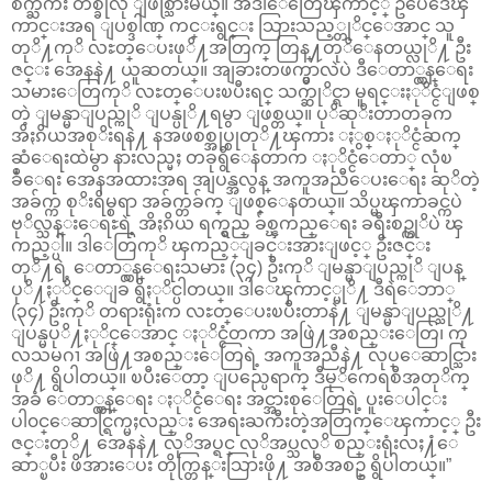
စက္ႀကီး တစ္ခုလို ျဖစ္သြားမယ္။ အဲဒါေတြေၾကာင့္ ဥပေဒေၾ
ကာင္းအရ ျပစ္ဒါဏ္ ကင္းရွင္း သြားသည့္တုိင္ေအာင္ သူ
တုိ႔ကုိ လႊတ္ေပးဖုိ႔အတြက္ တြန္႔တုိေနတယ္လုိ႔ ဦး
ဇင္း အေနနဲ႔ ယူဆတယ္။ အျခားတဖက္မွာလဲပဲ ဒီေတာ္လွန္ေရး
သမားေတြကုိ လႊတ္ေပးၿပီးရင္ သက္ဆုိင္ရာ မူရင္းႏုိင္ငံျဖစ္
တဲ့ ျမန္မာျပည္ကုိ ျပန္ပုိ႔ရမွာ ျဖစ္တယ္။ ပုိဆုိးတာတခုက
အိႏၵိယအစုိးရနဲ႔ နအဖစစ္အုပ္စုတုိ႔ၾကား ႏွစ္ႏုိင္ငံဆက္
ဆံေရးထဲမွာ နားလည္မႈ တခုရွိေနတာက ႏုိင္ငံေတာ္ လုံၿ
ခဳံေရး အေနအထားအရ အျပန္အလွန္ အကူအညီေပးေရး ဆုိတဲ့
အခ်က္က စုိးရိမ္စရာ အခ်က္တခ်က္ ျဖစ္ေနတယ္။ သိပ္မၾကာခင္ကပဲ
ဗုိလ္သန္းေရႊရဲ့ အိႏၵိယ ရက္ရွည္ ခ်စ္ၾကည္ေရး ခရီးစဥ္ကုိပဲ ၾ
ကည့္ပါ။ ဒါေတြကုိ ၾကည့္ျခင္းအားျဖင့္ ဦးဇင္း
တုိ႔ရဲ့ ေတာ္လွန္ေရးသမား (၃၄) ဦးကုိ ျမန္မာျပည္ကုိ ျပန္
ပုိ႔ႏုိင္ေျခ ရွိႏုိင္ပါတယ္။ ဒါေၾကာင့္မုိ႔ ဒီရဲေဘာ္
(၃၄) ဦးကုိ တရားရုံးက လႊတ္ေပးၿပီးတာနဲ႔ ျမန္မာျပည္သုိ႔
ျပန္မပုိ႔ႏုိင္ေအာင္ ႏုိင္ငံတကာ အဖြဲ႔အစည္းေတြ၊ ကု
လသမဂၢ အဖြဲ႔အစည္းေတြရဲ့ အကူအညီနဲ႔ လုပ္ေဆာင္သြား
ဖုိ႔ ရွိပါတယ္။ ၿပီးေတာ့ ျပည္ပေရာက္ ဒီမုိကေရစီအတုိက္
အခံ ေတာ္လွန္ေရး ႏုိင္ငံေရး အင္အားစုေတြရဲ့ ပူးေပါင္း
ပါ၀င္ေဆာင္ရြက္မႈလည္း အေရးႀကီးတဲ့အတြက္ေၾကာင့္ ဦး
ဇင္းတုိ႔ အေနနဲ႔ လုိအပ္ရင္ လုိအပ္သလုိ စည္းရုံးလႈ႔ံေ
ဆာ္ၿပီး ဖိအားေပး တိုက္တြန္းသြားဖို႔ အစီအစဥ္ ရွိပါတယ္။”