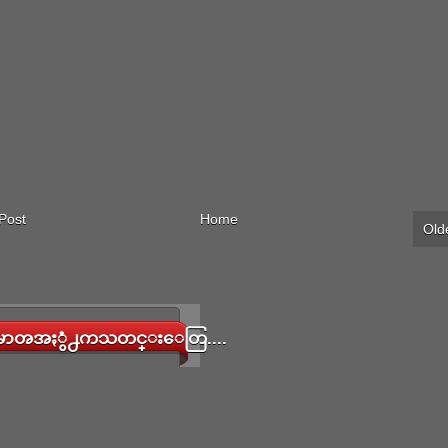
Post
Home
Old
ာၻအႏွံ႕ကသတင္းေတြ....