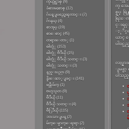
ကိုယ္ပိုင္စာစု
(9)
က္ အေန
ခံစားမႈစာစု
(12)
စ္ရပ္ 
ဂ်ပန္ျပည္အေၾကာင္း
(7)
ရြးေကာ
ဂ်ာနယ္
(4)
င္းရင္
စာအုပ္
(19)
ႏုိင္
စာေစာင္
(45)
ယာင္ 
တရားေတာ္
(1)
ပါ၀င္သ
ဓါတ္ပံု
(153)
ဓါတ္ပံု ဗီဒီယို
(15)
ဓါတ္ပံု ဗီဒီယို သတင္း
(3)
လႈပ္ရွ
ဓါတ္ပံု သတင္း
(3)
ျမန္မာ
နည္းပညာ
(9)
ပါသည္။
နိူးေဆာ္ျခင္း
(141)
ဖန္တီးခ်က္
(1)
လ
ဗဟုသုတ
(9)
ပ
ဗီဒီယို
(11)
ဗီဒီယို သတင္း
(4)
အ
ဗီြဒီယို
(115)
လ
ဘာသာျပန္
(2)
မ
မ်က္ေမွာက္ေရးရာ
(2)
ဤ