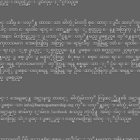
တြင္လည္း ထည့္သြင္း ျပဳလုပ္ႏုိင္ပါသည္။
ခ်င္းဆီမွ ေပးပုိ႔ ထားေသာ ဓါတ္ပံုမ်ားကို စုေဆာင္းျပီး ဆလုိက္ရ
ေပါင္းကာ ေရႊ၀ါေရာင္ ေတာ္လွန္ေရး ႏွစ္ပတ္လည္ ေန႔အတြက္ ျပဳလ
နား မ်ားတြင္လည္း ျပသႏုိင္ရန္ ေပးပုိ႔မည္ျဖစ္သည္။ ထုိ႔ေနာက္ 
ို ကုလသမဂၢ အေထြေထြ အတြင္းေရးမွဴးခ်ဳပ္ ဘန္ကီမြန္းထံ ေရႊ၀ါ
န္ေရး (၃) ႏွစ္ျပည့္ ႏွစ္ပတ္လည္ေန႔ ျဖစ္ေသာ စက္တင္ဘာလ ၂၇ရက္
႔မည္ ျဖစ္ျပီး ျမန္မာႏိုင္ငံတြင္ စံုစမ္း စစ္ေဆးေရး ေကာ္မရွင္
ည္းရန္ ကုလသမဂၢကုိ တုိက္တြန္းရန္ စစ္မွန္ေသာ ႏုိင္ငံေရး ေတ
းပဲြ ျဖစ္ေပၚေစရန္ ဘန္ကီမြန္းမွ ဦးေဆာင္ဦးရြက္ျပဳေစရန္ ေတ
္ ျဖစ္သည္။
ခ်င္း အေနျဖင္႔ အင္တာနက္မွ တဆင့္ ဓါတ္ပုံမ်ားကုိ ကြၽႏု္ပ္တို႔၏ အင္တာ
ာျဖစ္ေသာ
info@burmapartnership.org
ကုိေပးပုိ႔ျခင္း၊ ဓါတ္ပံုမ်ားကို
္ အင္တာနက္ စာမ်က္ႏွာမ်ား၊ facebook စသည္ ကဲ့သို႔ အခ်င္းခ်င္း ဆက
္ မ်ားတြင္ သံုးျခင္းျဖင့္လည္း လႈပ္ရွားမႈတြင္ ပါဝင္ ႏုိင္ပါသည္။
ံ လႈပ္ရွားမႈကို ပိုမိုျပည္႔စုံေစရန္ - တဦးခ်င္း သုိ႔မဟုတ္ အဖြဲ႔အစ