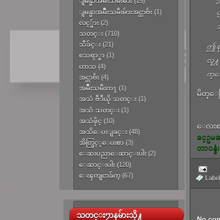
ျမန္မာအမ်ိဳးသမီးမ်ား
(15)
ျမန္မာအမ်ိဳးသမီးမ်ားအင္တာဗ်ဴး
(1)
င
လင့္မ်ား
(2)
အ
သတင္း
(710)
သီခ်င္း
(21)
ဤ စု
သေရာ္စာ
(1)
လူ႔အ
ဟာသ
(4)
က္ေသ
အင္တာဗ်ဴး
(4)
အမ်ိဳးသမီးက႑
(1)
မိတ္ေဆြ
အသံ ဗီဒီယို သတင္း
(1)
အသံ သတင္း
(1)
အသံဖိုင္
(10)
ေလးစာ
အသိေပးျခင္း
(48)
ခင္ဥမ
အိတ္ဖြင့္ေပးစာ
(3)
တာဝန္ခံ
ေဆးပညာေဆာင္းပါး
(2)
ေဆာင္းပါး
(120)
ေၾကျငာခ်က္
(67)
Labe
သတင္း႒ာနမ်ားသို႔
No co