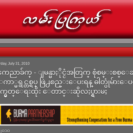
rday, July 31, 2010
ညာခ်က္ - ျမန္မာႏိုင္ငံအတြက္ စုံစမ္းစစ
ကာ္မရွင္တစ္ရပ္ ဖြဲ႕စည္းေပးရန္ ဓါတ္ပုံမ်ားေ
က္မွတ္ေရးထိုး ေတာင္းဆိုလႈပ္ရွားမႈ
 ၂၀၁၀