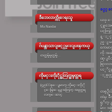
ခင္မင္
ဒီဘေလာက္ကိုေရးသူ
ယခု ေ
င္႔အေရး
Ma Nandar
ပၚတြင္
န္ ႏွင္
ည္ ျမန
ဂ်ပန္ဘာသာျဖင့္လမ္းျပၾကယ္
ကေမာက္
ကို အဆ
တတ္သမွ်မွတ္သမွ်...
ဏ္ျပဳသ
ရြားလ
ပႏုိင္
ႏွစ္ပတ
ကိုမင္းကိုႏိုင္အတြက္အမွတ္တရ
(၄၉)ႏွစ္ေျမာက္ ကိုမင္းကိုႏို
င္ေမြးေန႔အတြက္ အမွတ္တရ
တစ္ဦး
လက္ေဆာင္
ထဲမွ ခ
ရုိက္ျ
မ်ား အ