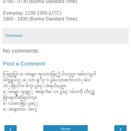
0700 - 0730 (Burma Standard Time)
Everyday: 1230-1300 (UTC)
1900 - 1930 (Burma Standard Time)
Unknown
No comments:
Post a Comment
လြတ္လပ္စြာ ေ၀ဖန္ေရးသားခြင့္ရွိပါသည္။ အမ်ားသူငါ
ဖတ္ရန္မသင့္ေသာ ရုိင္းျပေသာစကားလံုးမ်ား
သံုးစြဲပါက ဖ်က္ျခင္းခံရပါမည္။
ေ၀ဖန္ေရးနွင့္ အၾကံေပးျခင္းမ်ားကို လိႈက္လွဲ
စြာၾကိဳဆိုရလ်က္။
ေလးစားစြာျဖင့္
ေအးနႏၵာေအာင္
‹
›
Home