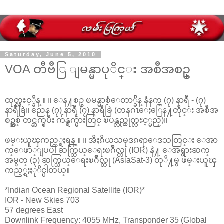
Saturday, June 5, 2010
VOA တီဗီြ ျမန္မာပုိင္း အစီအစဥ္
ထုတ္လႊင့္ခ်ိန္ ။ ။ ေန႔စဥ္ ၿမန္မာစံေတာ္ခ်ိန္ နံနက္ (၇) နာရီ - (၇)
နာရီခြဲ။ ညေန (၇) နာရီ (၇) နာရီခြဲ (တနဂၤေႏြေန႔တိုင္း အစီအ
စဥ္သစ္ တင္ဆက္ၿပီး က်န္ရက္မ်ားတြင္ ၿပန္လည္ထုတ္လႊင့္မည္)။
ဖမ္းယူၾကည့္ရႈရန္ ။ ။ အိႏၵိယသမုဒၵရာေဒသတြင္း ေအာ
က္ေဖာ္ျပပါ ဆက္သြယ္ေရးၿဂိဳလ္တု (IOR) နဲ႔ ေအရွားဆက္
အမွတ္ (၃) ဆက္သြယ္ေရးၿဂိဳလ္တု (AsiaSat-3) တုိ႔မွ ဖမ္းယူၾ
ကည့္ရႈႏုိင္ပါတယ္။
*Indian Ocean Regional Satellite (IOR)*
IOR - New Skies 703
57 degrees East
Downlink Frequency: 4055 MHz, Transponder 35 (Global