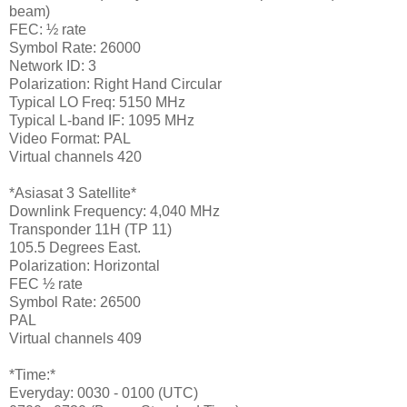
beam)
FEC: ½ rate
Symbol Rate: 26000
Network ID: 3
Polarization: Right Hand Circular
Typical LO Freq: 5150 MHz
Typical L-band IF: 1095 MHz
Video Format: PAL
Virtual channels 420
*Asiasat 3 Satellite*
Downlink Frequency: 4,040 MHz
Transponder 11H (TP 11)
105.5 Degrees East.
Polarization: Horizontal
FEC ½ rate
Symbol Rate: 26500
PAL
Virtual channels 409
*Time:*
Everyday: 0030 - 0100 (UTC)